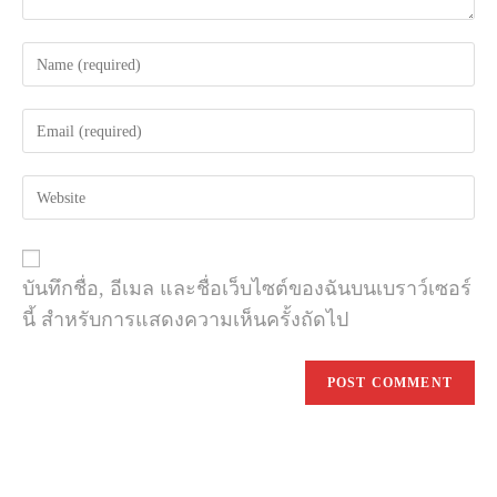
Enter
your
name
Enter
or
your
username
email
to
Enter
address
comment
your
to
website
comment
URL
(optional)
บันทึกชื่อ, อีเมล และชื่อเว็บไซต์ของฉันบนเบราว์เซอร์
นี้ สำหรับการแสดงความเห็นครั้งถัดไป