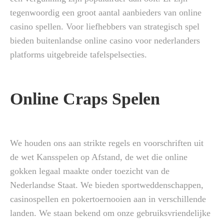
tegenwoordig een groot aantal aanbieders van online
casino spellen. Voor liefhebbers van strategisch spel
bieden buitenlandse online casino voor nederlanders
platforms uitgebreide tafelspelsecties.
Online Craps Spelen
We houden ons aan strikte regels en voorschriften uit
de wet Kansspelen op Afstand, de wet die online
gokken legaal maakte onder toezicht van de
Nederlandse Staat. We bieden sportweddenschappen,
casinospellen en pokertoernooien aan in verschillende
landen. We staan bekend om onze gebruiksvriendelijke