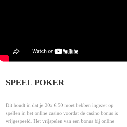
SPEEL POKER
Dit houdt in dat je 20x € 50 moet hebben ingezet op
spellen in het online casino voordat de casino bonus is
vrijgespeeld. Het vrijspelen van een bonus bij online