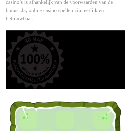
casino’s is afhankelijk van de voorwaarden van de
bonus. Ja, online casino spellen zijn eerlijk en
betrouwbaar.