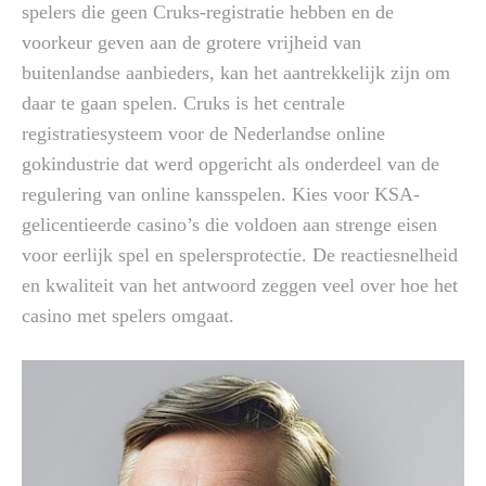
spelers die geen Cruks-registratie hebben en de
voorkeur geven aan de grotere vrijheid van
buitenlandse aanbieders, kan het aantrekkelijk zijn om
daar te gaan spelen. Cruks is het centrale
registratiesysteem voor de Nederlandse online
gokindustrie dat werd opgericht als onderdeel van de
regulering van online kansspelen. Kies voor KSA-
gelicentieerde casino’s die voldoen aan strenge eisen
voor eerlijk spel en spelersprotectie. De reactiesnelheid
en kwaliteit van het antwoord zeggen veel over hoe het
casino met spelers omgaat.