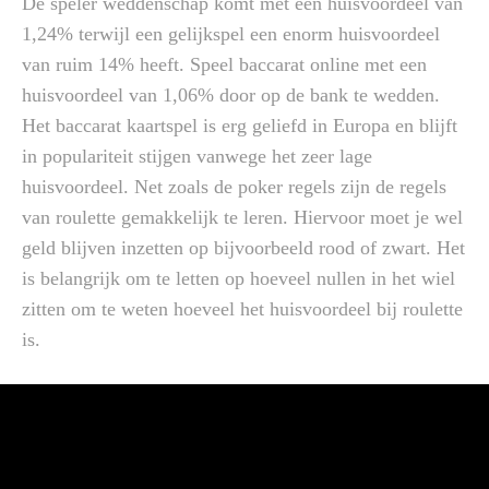
De speler weddenschap komt met een huisvoordeel van
1,24% terwijl een gelijkspel een enorm huisvoordeel
van ruim 14% heeft. Speel baccarat online met een
huisvoordeel van 1,06% door op de bank te wedden.
Het baccarat kaartspel is erg geliefd in Europa en blijft
in populariteit stijgen vanwege het zeer lage
huisvoordeel. Net zoals de poker regels zijn de regels
van roulette gemakkelijk te leren. Hiervoor moet je wel
geld blijven inzetten op bijvoorbeeld rood of zwart. Het
is belangrijk om te letten op hoeveel nullen in het wiel
zitten om te weten hoeveel het huisvoordeel bij roulette
is.