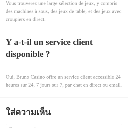
Vous trouverez une large sélection de jeux, y compris
des machines à sous, des jeux de table, et des jeux avec
croupiers en direct.
Y a-t-il un service client
disponible ?
Oui, Bruno Casino offre un service client accessible 24
heures sur 24, 7 jours sur 7, par chat en direct ou email.
ใส่ความเห็น
Comment