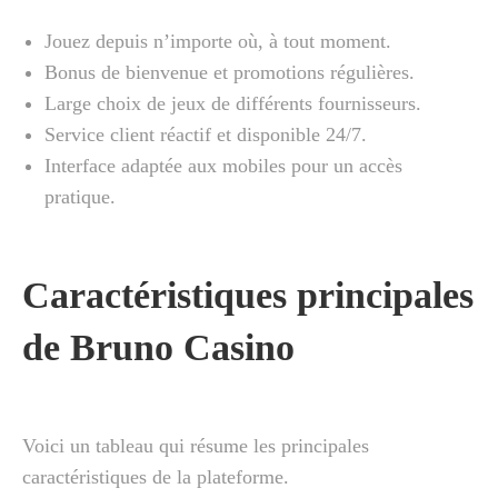
Jouez depuis n’importe où, à tout moment.
Bonus de bienvenue et promotions régulières.
Large choix de jeux de différents fournisseurs.
Service client réactif et disponible 24/7.
Interface adaptée aux mobiles pour un accès
pratique.
Caractéristiques principales
de Bruno Casino
Voici un tableau qui résume les principales
caractéristiques de la plateforme.