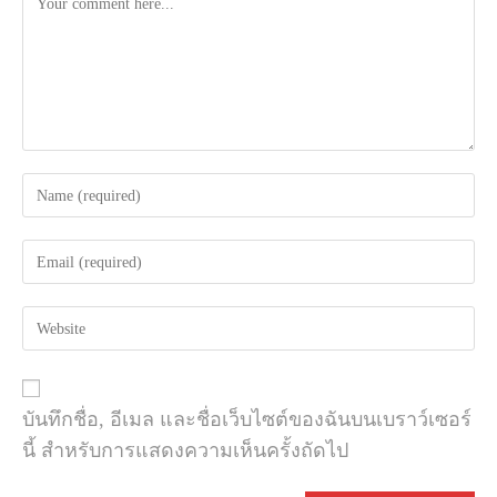
Enter
your
name
Enter
or
your
username
email
to
Enter
address
comment
your
to
website
comment
URL
(optional)
บันทึกชื่อ, อีเมล และชื่อเว็บไซต์ของฉันบนเบราว์เซอร์
นี้ สำหรับการแสดงความเห็นครั้งถัดไป