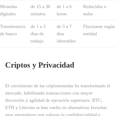
Monedas
de 15 a 30
de 1 a 6
Reducidas o
digitales
minutos
horas
nulas
Transferencia
de 1 a 3
de 3 a 7
Fluctuante según
de banco
días de
días
entidad
trabajo
laborables
Criptos y Privacidad
El crecimiento de las criptomonedas ha transformado el
mercado, habilitando transacciones con mayor
discreción y agilidad de ejecución superiores. BTC,
ETH y Litecoin se han vuelto en alternativas favoritas
para apostadores que valoran la confidencialidad y