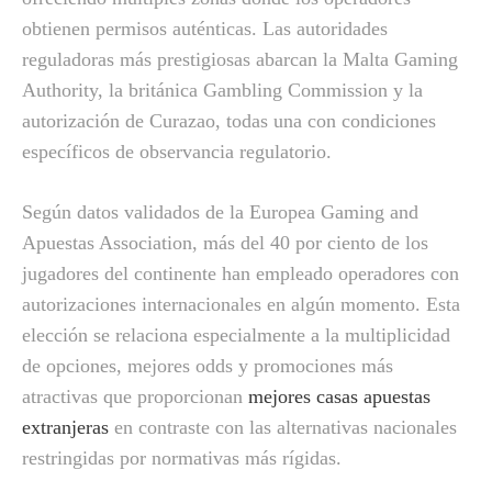
obtienen permisos auténticas. Las autoridades
reguladoras más prestigiosas abarcan la Malta Gaming
Authority, la británica Gambling Commission y la
autorización de Curazao, todas una con condiciones
específicos de observancia regulatorio.
Según datos validados de la Europea Gaming and
Apuestas Association, más del 40 por ciento de los
jugadores del continente han empleado operadores con
autorizaciones internacionales en algún momento. Esta
elección se relaciona especialmente a la multiplicidad
de opciones, mejores odds y promociones más
atractivas que proporcionan
mejores casas apuestas
extranjeras
en contraste con las alternativas nacionales
restringidas por normativas más rígidas.