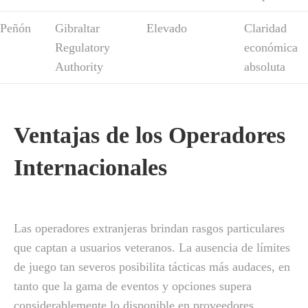
Peñón
Gibraltar
Elevado
Claridad
Regulatory
económica
Authority
absoluta
Ventajas de los Operadores
Internacionales
Las operadores extranjeras brindan rasgos particulares
que captan a usuarios veteranos. La ausencia de límites
de juego tan severos posibilita tácticas más audaces, en
tanto que la gama de eventos y opciones supera
considerablemente lo disponible en proveedores