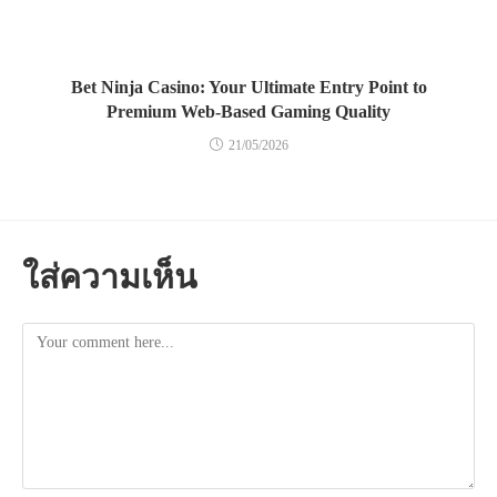
Bet Ninja Casino: Your Ultimate Entry Point to
Premium Web-Based Gaming Quality
21/05/2026
ใส่ความเห็น
Comment