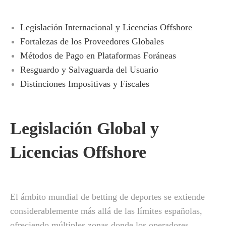
Legislación Internacional y Licencias Offshore
Fortalezas de los Proveedores Globales
Métodos de Pago en Plataformas Foráneas
Resguardo y Salvaguarda del Usuario
Distinciones Impositivas y Fiscales
Legislación Global y
Licencias Offshore
El ámbito mundial de betting de deportes se extiende
considerablemente más allá de las límites españolas,
ofreciendo múltiples zonas donde los operadores