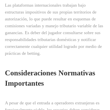
Las plataformas internacionales trabajan bajo
estructuras impositivos de sus propias territorios de
autorización, lo que puede resultar en esquemas de
comisiones variadas y manejo tributario variable de las
ganancias. Es deber del jugador consultarse sobre sus
responsabilidades tributarias domésticas y notificar
correctamente cualquier utilidad logrado por medio de
prácticas de betting.
Consideraciones Normativas
Importantes
A pesar de que el entrada a operadores extranjeras es
funcionalmente viable, los usuarios deben considerar