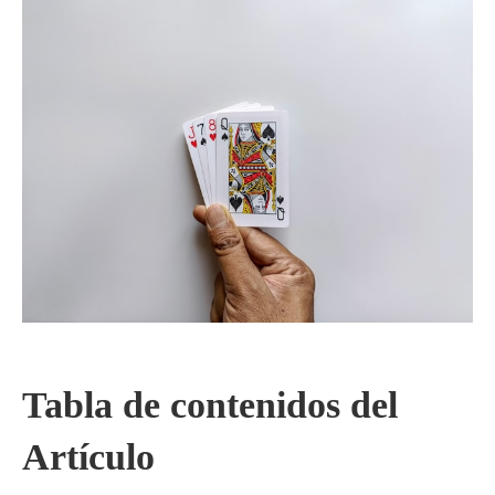
Tabla de contenidos del
Artículo