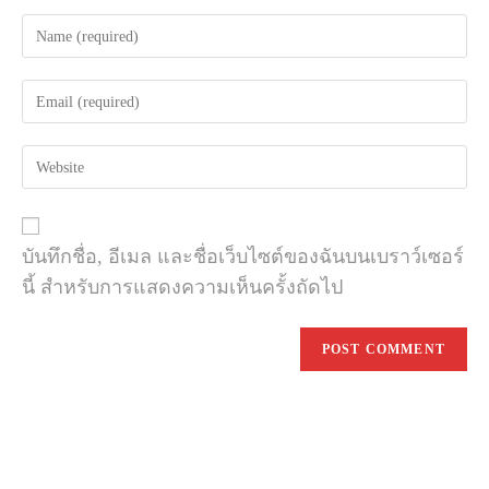
Enter
your
name
Enter
or
your
username
email
to
Enter
address
comment
your
to
website
comment
URL
(optional)
บันทึกชื่อ, อีเมล และชื่อเว็บไซต์ของฉันบนเบราว์เซอร์
นี้ สำหรับการแสดงความเห็นครั้งถัดไป