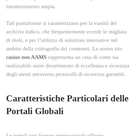
intrattenimento ampia.
Tali piattaforme si caratterizzano per la vastità del
archivio ludico, che frequentemente eccede le migliaia
di titoli, e per l’utilizzo di soluzioni innovative nel
ambito della crittografia dei contenuti. La nostra sito
casino non AAMS
rappresenta un caso di come sia
realizzabile unire divertimento di eccellenza e sicurezza
degli utenti attraverso protocolli di sicurezza garantiti.
Caratteristiche Particolari delle
Portali Globali
Le portali con licenze internazionali offrono