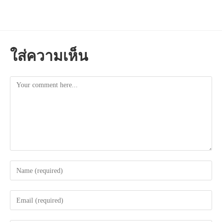
ใส่ความเห็น
Comment
Enter
your
name
Enter
or
your
username
email
to