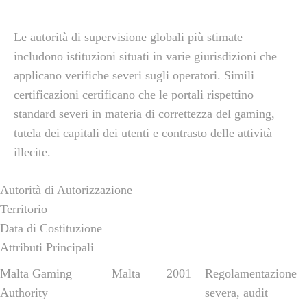
Le autorità di supervisione globali più stimate
includono istituzioni situati in varie giurisdizioni che
applicano verifiche severi sugli operatori. Simili
certificazioni certificano che le portali rispettino
standard severi in materia di correttezza del gaming,
tutela dei capitali dei utenti e contrasto delle attività
illecite.
Autorità di Autorizzazione
Territorio
Data di Costituzione
Attributi Principali
Malta Gaming
Malta
2001
Regolamentazione
Authority
severa, audit