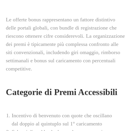
Le offerte bonus rappresentano un fattore distintivo
delle portali globali, con bundle di registrazione che
riescono ottenere cifre considerevoli. La organizzazione
dei premi è tipicamente più complessa confronto alle
siti convenzionali, includendo giri omaggio, rimborso
settimanali e bonus sul caricamento con percentuali
competitive.
Categorie di Premi Accessibili
Incentivo di benvenuto con quote che oscillano
dal doppio al quintuplo sul 1° caricamento