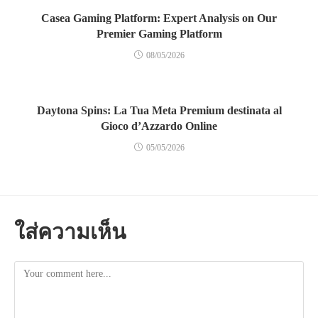
Casea Gaming Platform: Expert Analysis on Our
Premier Gaming Platform
08/05/2026
Daytona Spins: La Tua Meta Premium destinata al
Gioco d’Azzardo Online
05/05/2026
ใส่ความเห็น
Comment