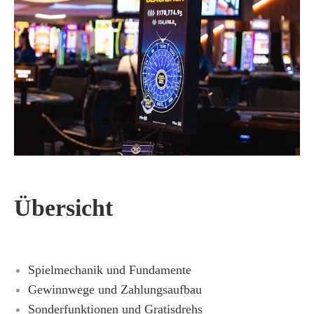
Übersicht
Spielmechanik und Fundamente
Gewinnwege und Zahlungsaufbau
Sonderfunktionen und Gratisdrehs