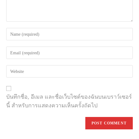
Enter
your
name
Enter
or
your
username
email
to
Enter
address
comment
your
to
website
comment
URL
(optional)
บันทึกชื่อ, อีเมล และชื่อเว็บไซต์ของฉันบนเบราว์เซอร์
นี้ สำหรับการแสดงความเห็นครั้งถัดไป