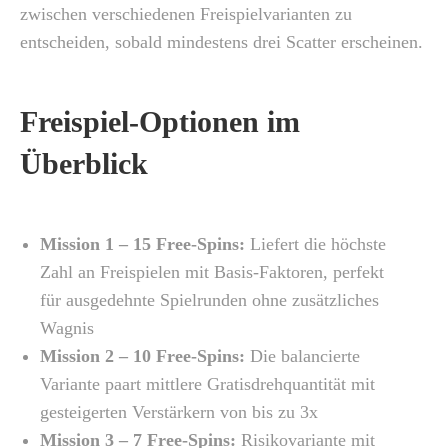
zwischen verschiedenen Freispielvarianten zu
entscheiden, sobald mindestens drei Scatter erscheinen.
Freispiel-Optionen im
Überblick
Mission 1 – 15 Free-Spins:
Liefert die höchste
Zahl an Freispielen mit Basis-Faktoren, perfekt
für ausgedehnte Spielrunden ohne zusätzliches
Wagnis
Mission 2 – 10 Free-Spins:
Die balancierte
Variante paart mittlere Gratisdrehquantität mit
gesteigerten Verstärkern von bis zu 3x
Mission 3 – 7 Free-Spins:
Risikovariante mit