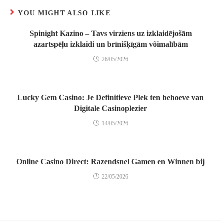
YOU MIGHT ALSO LIKE
Spinight Kazino – Tavs virziens uz izklaidējošām
azartspēļu izklaidi un brīnišķīgām võimalībām
26/05/2026
Lucky Gem Casino: Je Definitieve Plek ten behoeve van
Digitale Casinoplezier
14/05/2026
Online Casino Direct: Razendsnel Gamen en Winnen bij
22/05/2026