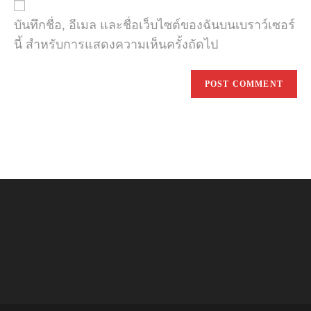
URL
(optional)
บันทึกชื่อ, อีเมล และชื่อเว็บไซต์ของฉันบนเบราว์เซอร์
นี้ สำหรับการแสดงความเห็นครั้งถัดไป