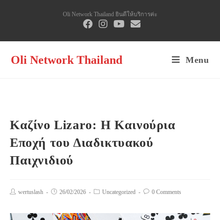
Skip
Oli Network Thailand ยินดีให้บริการค่ะ
to
content
Oli Network Thailand
Menu
Καζίνο Lizaro: Η Καινούρια
Εποχή του Διαδικτυακού
Παιχνιδιού
Post
wertuslash
Post
26/02/2026
Post
Uncategorized
Post
0 Comments
author:
published:
category:
comments: