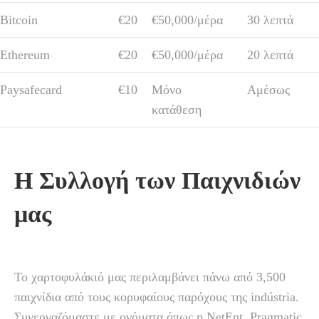
Bitcoin
€20
€50,000/μέρα
30 λεπτά
Ethereum
€20
€50,000/μέρα
20 λεπτά
Paysafecard
€10
Μόνο
Αμέσως
κατάθεση
Η Συλλογή των Παιχνιδιών
μας
Το χαρτοφυλάκιό μας περιλαμβάνει πάνω από 3,500
παιχνίδια από τους κορυφαίους παρόχους της indústria.
Συνεργαζόμαστε με ονόματα όπως η NetEnt, Pragmatic