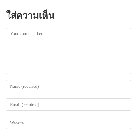
ใส่ความเห็น
Comment
Enter
your
name
Enter
or
your
username
email
to
Enter
address
comment
your
to
website
comment