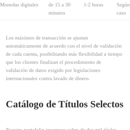
Monedas digitales
de 15 a 30
1-2 horas
Según
minutos
caso
Los máximos de transacción se ajustan
automáticamente de acuerdo con el nivel de validación
de cada cuenta, posibilitando más flexibilidad a tiempo
que los clientes finalizan el procedimiento de
validación de datos exigido por legislaciones
internacionales contra lavado de dinero.
Catálogo de Títulos Selectos
Nuestro portafolio incorpora sobre de dos mil títulos