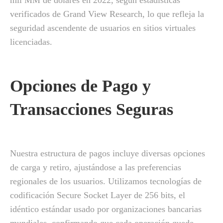
verificados de Grand View Research, lo que refleja la
seguridad ascendente de usuarios en sitios virtuales
licenciadas.
Opciones de Pago y
Transacciones Seguras
Nuestra estructura de pagos incluye diversas opciones
de carga y retiro, ajustándose a las preferencias
regionales de los usuarios. Utilizamos tecnologías de
codificación Secure Socket Layer de 256 bits, el
idéntico estándar usado por organizaciones bancarias
mundiales, confirmando que cada operación quede