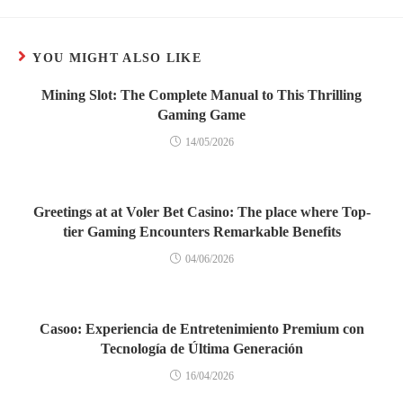
YOU MIGHT ALSO LIKE
Mining Slot: The Complete Manual to This Thrilling
Gaming Game
14/05/2026
Greetings at at Voler Bet Casino: The place where Top-
tier Gaming Encounters Remarkable Benefits
04/06/2026
Casoo: Experiencia de Entretenimiento Premium con
Tecnología de Última Generación
16/04/2026