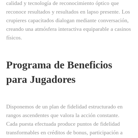
calidad y tecnología de reconocimiento óptico que
reconoce resultados y resultados en lapso presente. Los
crupieres capacitados dialogan mediante conversación,
creando una atmósfera interactiva equiparable a casinos
físicos.
Programa de Beneficios
para Jugadores
Disponemos de un plan de fidelidad estructurado en
rangos ascendentes que valora la acción constante.
Cada puesta efectuada produce puntos de fidelidad
transformables en créditos de bonus, participación a