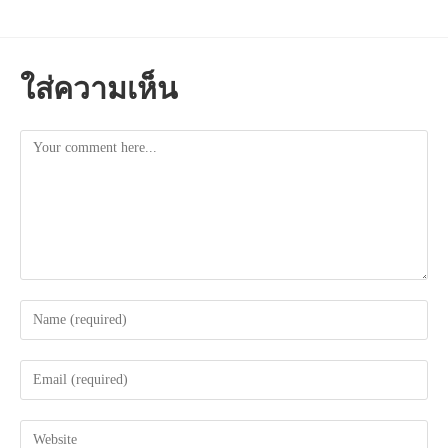
ใส่ความเห็น
Comment
Enter
your
name
Enter
or
your
username
email
to
Enter
address
comment