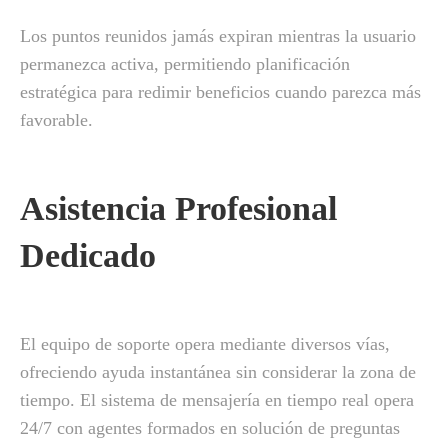
Los puntos reunidos jamás expiran mientras la usuario
permanezca activa, permitiendo planificación
estratégica para redimir beneficios cuando parezca más
favorable.
Asistencia Profesional
Dedicado
El equipo de soporte opera mediante diversos vías,
ofreciendo ayuda instantánea sin considerar la zona de
tiempo. El sistema de mensajería en tiempo real opera
24/7 con agentes formados en solución de preguntas