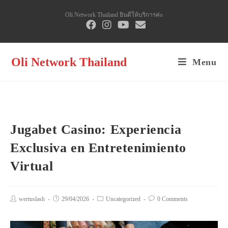
Skip
Oli Network Thailand ยินดีให้บริการค่ะ
to
content
Oli Network Thailand
Menu
Jugabet Casino: Experiencia
Exclusiva en Entretenimiento
Virtual
Post
wertuslash
Post
29/04/2026
Post
Uncategorized
Post
0 Comments
author:
published:
category:
comments: