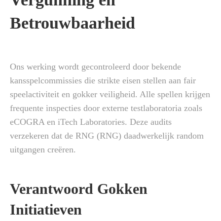
Betrouwbaarheid
Ons werking wordt gecontroleerd door bekende
kansspelcommissies die strikte eisen stellen aan fair
speelactiviteit en gokker veiligheid. Alle spellen krijgen
frequente inspecties door externe testlaboratoria zoals
eCOGRA en iTech Laboratories. Deze audits
verzekeren dat de RNG (RNG) daadwerkelijk random
uitgangen creëren.
Verantwoord Gokken
Initiatieven