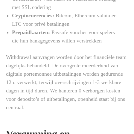
met SSL codering
Cryptocurrencies:
Bitcoin, Ethereum valuta en
LTC voor privé betalingen
Prepaidkaarten:
Paysafe voucher voor spelers
die hun bankgegevens willen verstrekken
Withdrawal aanvragen worden door het financiële team
dagelijks behandeld. De overgrote meerderheid van
digitale portemonnee uitbetalingen worden gedurende
12 u verwerkt, terwijl overschrijvingen 1-3 werkbare
dagen in tijd duren. We hanteren 0 verborgen kosten
voor deposito’s of uitbetalingen, openheid staat bij ons
centraal.
Vergunning en