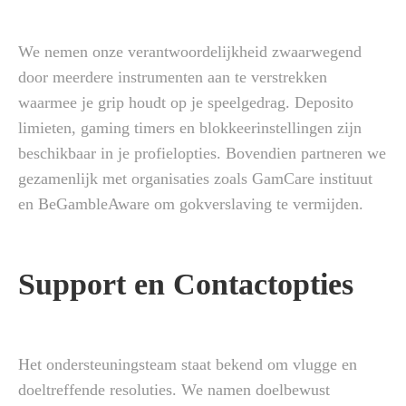
We nemen onze verantwoordelijkheid zwaarwegend
door meerdere instrumenten aan te verstrekken
waarmee je grip houdt op je speelgedrag. Deposito
limieten, gaming timers en blokkeerinstellingen zijn
beschikbaar in je profielopties. Bovendien partneren we
gezamenlijk met organisaties zoals GamCare instituut
en BeGambleAware om gokverslaving te vermijden.
Support en Contactopties
Het ondersteuningsteam staat bekend om vlugge en
doeltreffende resoluties. We namen doelbewust