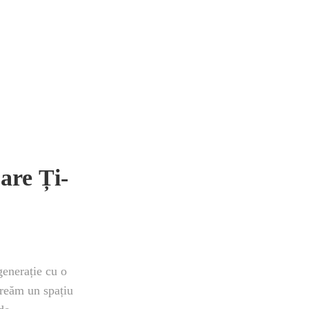
are Ți-
generație cu o
creăm un spațiu