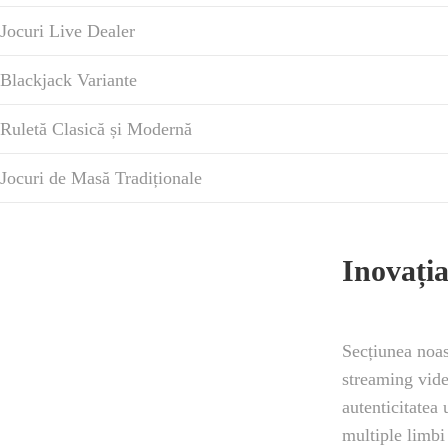
Jocuri Live Dealer
Blackjack Variante
Ruletă Clasică și Modernă
Jocuri de Masă Tradiționale
Inovația
Secțiunea noas
streaming vide
autenticitatea 
multiple limbi 