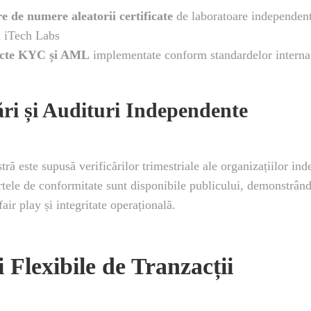
 de numere aleatorii certificate
de laboratoare independen
iTech Labs
tricte KYC și AML
implementate conform standardelor interna
ări și Audituri Independente
tră este supusă verificărilor trimestriale ale organizațiilor in
rtele de conformitate sunt disponibile publicului, demonstrân
fair play și integritate operațională.
 Flexibile de Tranzacții