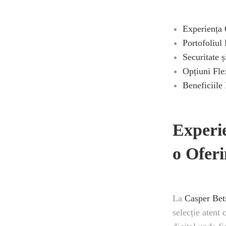
Experiența
Portofoliul 
Securitate ș
Opțiuni Fle
Beneficiile
Experi
o Ofer
La
Casper Bet
selecție atent