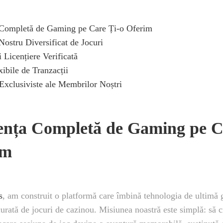
 Completă de Gaming pe Care Ți-o Oferim
Nostru Diversificat de Jocuri
i Licențiere Verificată
xibile de Tranzacții
 Exclusiviste ale Membrilor Noștri
ența Completă de Gaming pe C
im
s
, am construit o platformă care îmbină tehnologia de ultimă 
 curată de jocuri de cazinou. Misiunea noastră este simplă: să 