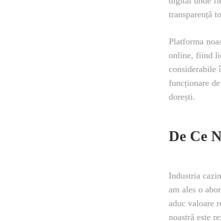
digital unde f
transparență to
Platforma noas
online, fiind l
considerabile 
funcționare de
dorești.
De Ce N
Industria cazi
am ales o abor
aduc valoare r
noastră este re