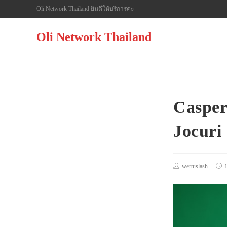
Skip
Oli Network Thailand ยินดีให้บริการค่ะ
to
content
Oli Network Thailand
Casper
Jocuri
Post
wertuslash
Pos
author:
pub