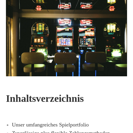
Inhaltsverzeichnis
Unser umfangreiches Spielportfolio
Zuverlässige plus flexible Zahlungsmethoden