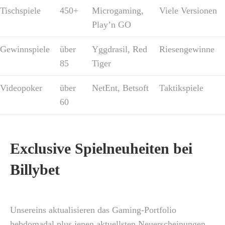
Tischspiele
450+
Microgaming,
Viele Versionen
Play’n GO
Gewinnspiele
über
Yggdrasil, Red
Riesengewinne
85
Tiger
Videopoker
über
NetEnt, Betsoft
Taktikspiele
60
Exclusive Spielneuheiten bei
Billybet
Unsereins aktualisieren das Gaming-Portfolio
hebdomadal plus jenen aktuellsten Neuerscheinungen