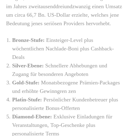
im Jahres zweitausenddreiundzwanzig einen Umsatz
um circa 66,7 Bn. US-Dollar erzielte, welches jene
Bedeutung jenes seriösen Providers hervorhebt.
Bronze-Stufe:
Einsteiger-Level plus
wöchentlichen Nachlade-Boni plus Cashback-
Deals
Silver-Ebene:
Schnellere Abhebungen und
Zugang für besonderen Angeboten
Gold-Stufe:
Monatsbezogene Prämien-Packages
und erhöhte Gewinngren zen
Platin-Stufe:
Persönlicher Kundenbetreuer plus
personalisierte Bonus-Offerten
Diamond-Ebene:
Exklusive Einladungen für
Veranstaltungen, Top-Geschenke plus
personalisierte Terms