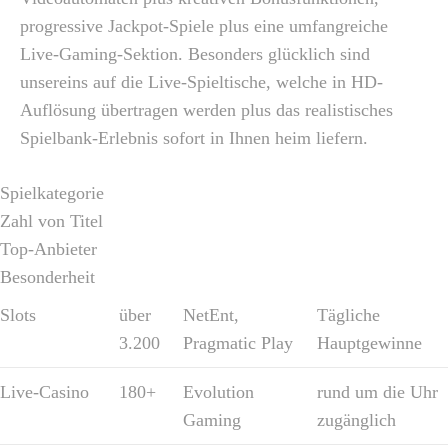
progressive Jackpot-Spiele plus eine umfangreiche
Live-Gaming-Sektion. Besonders glücklich sind
unsereins auf die Live-Spieltische, welche in HD-
Auflösung übertragen werden plus das realistisches
Spielbank-Erlebnis sofort in Ihnen heim liefern.
Spielkategorie
Zahl von Titel
Top-Anbieter
Besonderheit
Slots
über
NetEnt,
Tägliche
3.200
Pragmatic Play
Hauptgewinne
Live-Casino
180+
Evolution
rund um die Uhr
Gaming
zugänglich