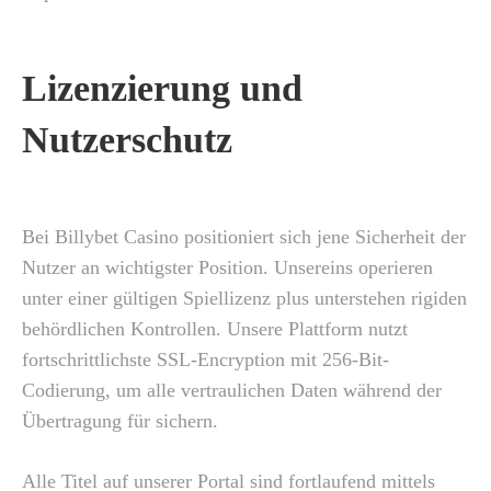
Lizenzierung und
Nutzerschutz
Bei Billybet Casino positioniert sich jene Sicherheit der
Nutzer an wichtigster Position. Unsereins operieren
unter einer gültigen Spiellizenz plus unterstehen rigiden
behördlichen Kontrollen. Unsere Plattform nutzt
fortschrittlichste SSL-Encryption mit 256-Bit-
Codierung, um alle vertraulichen Daten während der
Übertragung für sichern.
Alle Titel auf unserer Portal sind fortlaufend mittels