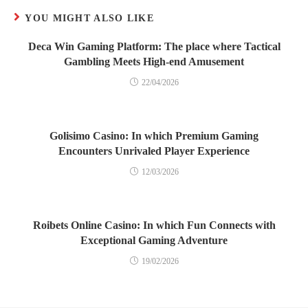
YOU MIGHT ALSO LIKE
Deca Win Gaming Platform: The place where Tactical
Gambling Meets High-end Amusement
22/04/2026
Golisimo Casino: In which Premium Gaming
Encounters Unrivaled Player Experience
12/03/2026
Roibets Online Casino: In which Fun Connects with
Exceptional Gaming Adventure
19/02/2026