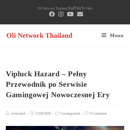
Skip
Oli Network Thailand ยินดีให้บริการค่ะ
to
content
Oli Network Thailand
Menu
Vipluck Hazard – Pełny
Przewodnik po Serwisie
Gamingowej Nowoczesnej Ery
Post
wertuslash
Post
21/04/2026
Post
Uncategorized
Post
0 Comments
author:
published:
category:
comments: