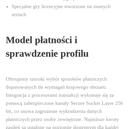
Specjalne gry licencyjne stworzone na znanych
seriach
Model płatności i
sprawdzenie profilu
Oferujemy szeroki wybór sposobów płatniczych
dopasowanych do wymagań krajowego obszaru.
Integracja z procesorami transakcji wykonuje się za
pomocą zabezpieczone kanały Secure Socket Layer 256
bit, co usuwa zagrożenie wykradzenia danych
płatniczych przez osoby zewnętrzne. Najniższe kwoty
zasiłeń są ustalone na poziomie dostępnym dla każdej