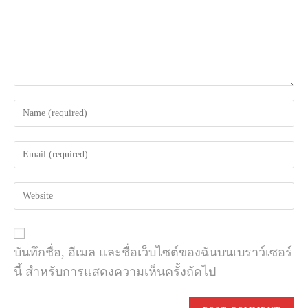
Enter
your
name
Enter
or
your
username
email
to
Enter
address
comment
your
to
website
comment
URL
(optional)
บันทึกชื่อ, อีเมล และชื่อเว็บไซต์ของฉันบนเบราว์เซอร์
นี้ สำหรับการแสดงความเห็นครั้งถัดไป