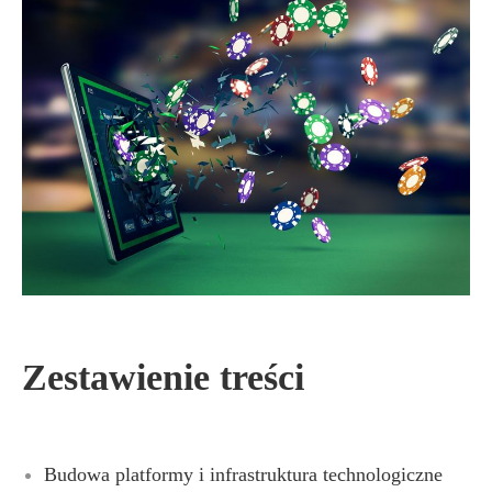
Zestawienie treści
Budowa platformy i infrastruktura technologiczne