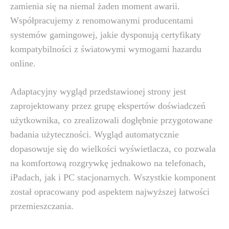
zamienia się na niemal żaden moment awarii.
Współpracujemy z renomowanymi producentami
systemów gamingowej, jakie dysponują certyfikaty
kompatybilności z światowymi wymogami hazardu
online.
Adaptacyjny wygląd przedstawionej strony jest
zaprojektowany przez grupę ekspertów doświadczeń
użytkownika, co zrealizowali dogłębnie przygotowane
badania użyteczności. Wygląd automatycznie
dopasowuje się do wielkości wyświetlacza, co pozwala
na komfortową rozgrywkę jednakowo na telefonach,
iPadach, jak i PC stacjonarnych. Wszystkie komponent
został opracowany pod aspektem najwyższej łatwości
przemieszczania.