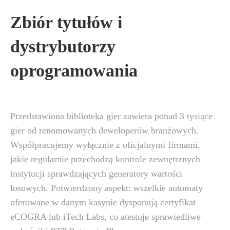
Zbiór tytułów i
dystrybutorzy
oprogramowania
Przedstawiona biblioteka gier zawiera ponad 3 tysiące
gier od renomowanych deweloperów branżowych.
Współpracujemy wyłącznie z oficjalnymi firmami,
jakie regularnie przechodzą kontrole zewnętrznych
instytucji sprawdzających generatory wartości
losowych. Potwierdzony aspekt: wszelkie automaty
oferowane w danym kasynie dysponują certyfikat
eCOGRA lub iTech Labs, co atestuje sprawiedliwe