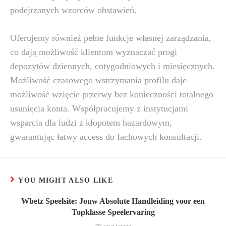
podejrzanych wzorców obstawień.
Oferujemy również pełne funkcje własnej zarządzania,
co dają możliwość klientom wyznaczać progi
depozytów dziennych, cotygodniowych i miesięcznych.
Możliwość czasowego wstrzymania profilu daje
możliwość wzięcie przerwy bez konieczności totalnego
usunięcia konta. Współpracujemy z instytucjami
wsparcia dla ludzi z kłopotem hazardowym,
gwarantując łatwy access do fachowych konsultacji.
YOU MIGHT ALSO LIKE
Wbetz Speelsite: Jouw Absolute Handleiding voor een
Topklasse Speelervaring