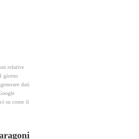
ni relative
 1 giorno
generare dati
 Google
ici su come il
paragoni