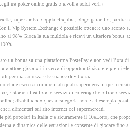
gli tra poker online gratis o tavoli a soldi veri.}
rtelle, super ambo, doppia cinquina, bingo garantito, partite fa
on il Vip System Exchange è possibile ottenere uno sconto su
no al 98% Gioca la tua multipla e ricevi un ulteriore bonus a
l 100%
ato un bonus su una piattaforma PostePay e non vedi l’ora di
tura attrae giocatori in cerca di opportunità sicure e premi ele
bili per massimizzare le chance di vittoria.
a include esercizi commerciali quali supermercati, ipermercati
 bar, ristoranti fast food e servizi di catering che offrono servi
nline; disabilitando questa categoria non è ad esempio possib
eneri alimentari sul sito internet dei supermercati.
rie più popolari in Italia c’è sicuramente il 10eLotto, che pro
erna e dinamica delle estrazioni e consente di giocare fino a