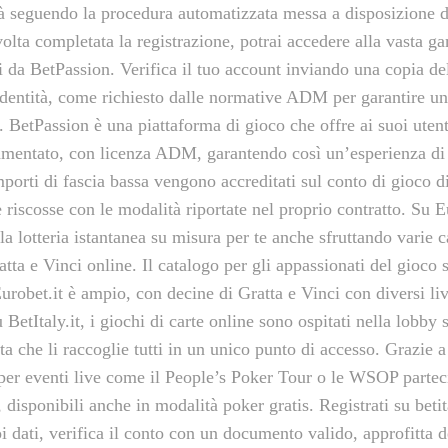
tà seguendo la procedura automatizzata messa a disposizione 
volta completata la registrazione, potrai accedere alla vasta 
ti da BetPassion. Verifica il tuo account inviando una copia de
entità, come richiesto dalle normative ADM per garantire un
ia. BetPassion è una piattaforma di gioco che offre ai suoi ute
amentato, con licenza ADM, garantendo così un’esperienza di 
mporti di fascia bassa vengono accreditati sul conto di gioco d
 riscosse con le modalità riportate nel proprio contratto. Su E
la lotteria istantanea su misura per te anche sfruttando varie c
atta e Vinci online. Il catalogo per gli appassionati del gioco 
urobet.it è ampio, con decine di Gratta e Vinci con diversi liv
u BetItaly.it, i giochi di carte online sono ospitati nella lobby 
a che li raccoglie tutti in un unico punto di accesso. Grazie a
 per eventi live come il People’s Poker Tour o le WSOP parte
e, disponibili anche in modalità poker gratis. Registrati su betit
oi dati, verifica il conto con un documento valido, approfitta 