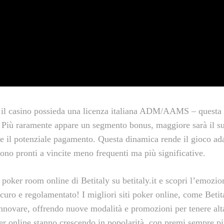
e il casino possieda una licenza italiana ADM/AAMS – questa 
 Più raramente appare un segmento bonus, maggiore sarà il s
 e il potenziale pagamento. Questa dinamica rende il gioco ada
sono pronti a vincite meno frequenti ma più significative.
a poker room online di Betitaly su betitaly.it e scopri l’emozio
curo e regolamentato! I migliori siti poker online, come Betit
nnovare, offrendo nuove modalità e promozioni per tenere alta
ker online stanno crescendo in popolarità, con premi sempre pi