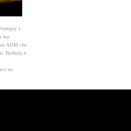
Postepay e
a tua
zioni ADM che
i. BetItaly.it
cevi un