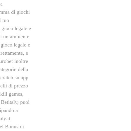
da
gamma di giochi
l tuo
 gioco legale e
nti un ambiente
gioco legale e
irettamente, e
urobet inoltre
ategorie della
scratch su app
elli di prezzo
skill games,
 Betitaly, puoi
cipando a
aly.it
del Bonus di