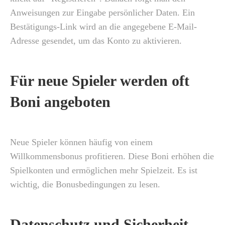
Anweisungen zur Eingabe persönlicher Daten. Ein
Bestätigungs-Link wird an die angegebene E-Mail-
Adresse gesendet, um das Konto zu aktivieren.
Für neue Spieler werden oft
Boni angeboten
Neue Spieler können häufig von einem
Willkommensbonus profitieren. Diese Boni erhöhen die
Spielkonten und ermöglichen mehr Spielzeit. Es ist
wichtig, die Bonusbedingungen zu lesen.
Datenschutz und Sicherheit