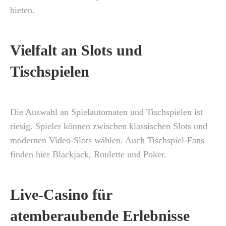
bieten.
Vielfalt an Slots und
Tischspielen
Die Auswahl an Spielautomaten und Tischspielen ist
riesig. Spieler können zwischen klassischen Slots und
modernen Video-Slots wählen. Auch Tischspiel-Fans
finden hier Blackjack, Roulette und Poker.
Live-Casino für
atemberaubende Erlebnisse