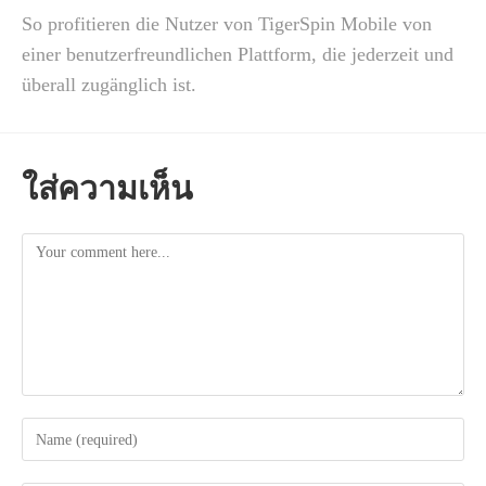
So profitieren die Nutzer von TigerSpin Mobile von
einer benutzerfreundlichen Plattform, die jederzeit und
überall zugänglich ist.
ใส่ความเห็น
Comment
Enter
your
name