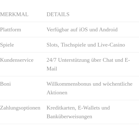
MERKMAL
DETAILS
Plattform
Verfügbar auf iOS und Android
Spiele
Slots, Tischspiele und Live-Casino
Kundenservice
24/7 Unterstützung über Chat und E-
Mail
Boni
Willkommensbonus und wöchentliche
Aktionen
Zahlungsoptionen
Kreditkarten, E-Wallets und
Banküberweisungen