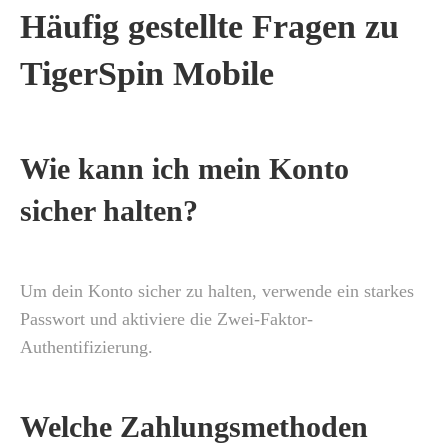
Häufig gestellte Fragen zu
TigerSpin Mobile
Wie kann ich mein Konto
sicher halten?
Um dein Konto sicher zu halten, verwende ein starkes
Passwort und aktiviere die Zwei-Faktor-
Authentifizierung.
Welche Zahlungsmethoden