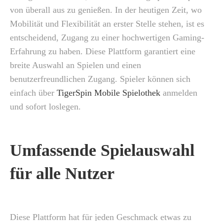
von überall aus zu genießen. In der heutigen Zeit, wo
Mobilität und Flexibilität an erster Stelle stehen, ist es
entscheidend, Zugang zu einer hochwertigen Gaming-
Erfahrung zu haben. Diese Plattform garantiert eine
breite Auswahl an Spielen und einen
benutzerfreundlichen Zugang. Spieler können sich
einfach über
TigerSpin Mobile Spielothek
anmelden
und sofort loslegen.
Umfassende Spielauswahl
für alle Nutzer
Diese Plattform hat für jeden Geschmack etwas zu