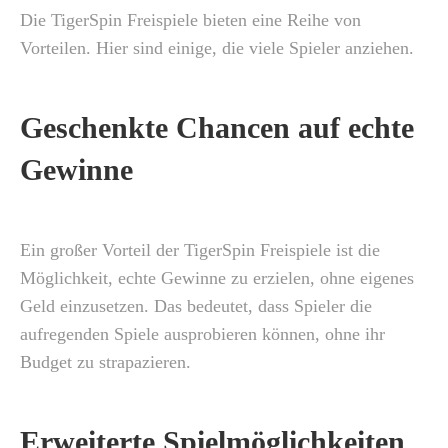
Die TigerSpin Freispiele bieten eine Reihe von
Vorteilen. Hier sind einige, die viele Spieler anziehen.
Geschenkte Chancen auf echte
Gewinne
Ein großer Vorteil der TigerSpin Freispiele ist die
Möglichkeit, echte Gewinne zu erzielen, ohne eigenes
Geld einzusetzen. Das bedeutet, dass Spieler die
aufregenden Spiele ausprobieren können, ohne ihr
Budget zu strapazieren.
Erweiterte Spielmöglichkeiten