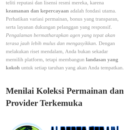
teliti reputasi dan lisensi resmi mereka, karena
keamanan dan kepercayaan
adalah fondasi utama.
Perhatikan variasi permainan, bonus yang transparan,
serta layanan dukungan pelanggan yang responsif.
Pengalaman bermatharapkan agen yang tepat akan
terasa jauh lebih mulus dan mengasyikkan.
Dengan
melakukan riset mendalam, Anda bukan sekadar
memilih platform, tetapi membangun
landasan yang
kokoh
untuk setiap taruhan yang akan Anda tempatkan.
Menilai Koleksi Permainan dan
Provider Terkemuka