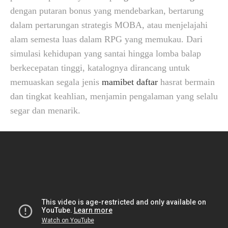
dengan putaran bonus yang mendebarkan, bertarung
dalam pertarungan strategis MOBA, atau menjelajahi
alam semesta luas dalam RPG yang memukau. Dari
simulasi kehidupan yang santai hingga lomba balap
berkecepatan tinggi, katalognya dirancang untuk
memuaskan segala jenis
mamibet daftar
hasrat bermain
dan tingkat keahlian, menjamin pengalaman yang selalu
segar dan menarik.