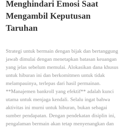
Menghindari Emosi Saat
Mengambil Keputusan
Taruhan
Strategi untuk bermain dengan bijak dan bertanggung
jawab dimulai dengan menetapkan batasan keuangan
yang jelas sebelum memulai. Alokasikan dana khusus
untuk hiburan ini dan berkomitmen untuk tidak
melampauinya, terlepas dari hasil permainan.
**Manajemen bankroll yang efektif** adalah kunci
utama untuk menjaga kendali. Selalu ingat bahwa
aktivitas ini murni untuk hiburan, bukan sebagai
sumber pendapatan. Dengan pendekatan disiplin ini,
pengalaman bermain akan tetap menyenangkan dan