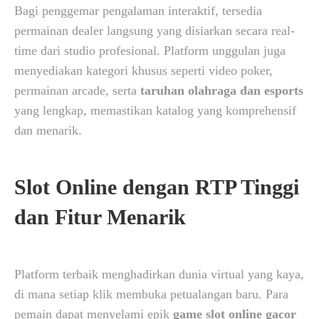
Bagi penggemar pengalaman interaktif, tersedia
permainan dealer langsung yang disiarkan secara real-
time dari studio profesional. Platform unggulan juga
menyediakan kategori khusus seperti video poker,
permainan arcade, serta
taruhan olahraga dan esports
yang lengkap, memastikan katalog yang komprehensif
dan menarik.
Slot Online dengan RTP Tinggi
dan Fitur Menarik
Platform terbaik menghadirkan dunia virtual yang kaya,
di mana setiap klik membuka petualangan baru. Para
pemain dapat menyelami epik
game slot online gacor