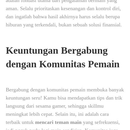
adalah fondasi utama dari pengalaman bermain yang
aman. Selalu prioritaskan kesenangan dan kontrol diri,
dan ingatlah bahwa hasil akhirnya harus selalu berupa
hiburan yang terkendali, bukan sebuah solusi finansial.
Keuntungan Bergabung
dengan Komunitas Pemain
Bergabung dengan komunitas pemain membuka banyak
keuntungan seru! Kamu bisa mendapatkan tips dan trik
langsung dari sesama gamer, sehingga skillmu
meningkat lebih cepat. Selain itu, ini adalah cara
terbaik untuk
mencari teman main
yang sefrekuensi,