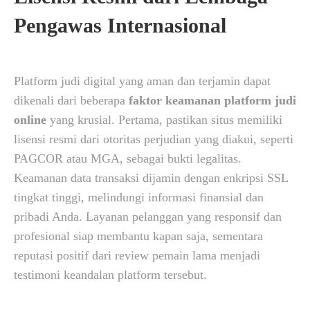
Pengawas Internasional
Platform judi digital yang aman dan terjamin dapat
dikenali dari beberapa
faktor keamanan platform judi
online
yang krusial. Pertama, pastikan situs memiliki
lisensi resmi dari otoritas perjudian yang diakui, seperti
PAGCOR atau MGA, sebagai bukti legalitas.
Keamanan data transaksi dijamin dengan enkripsi SSL
tingkat tinggi, melindungi informasi finansial dan
pribadi Anda. Layanan pelanggan yang responsif dan
profesional siap membantu kapan saja, sementara
reputasi positif dari review pemain lama menjadi
testimoni keandalan platform tersebut.