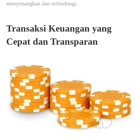
menyenangkan dan terlindungi.
Transaksi Keuangan yang
Cepat dan Transparan