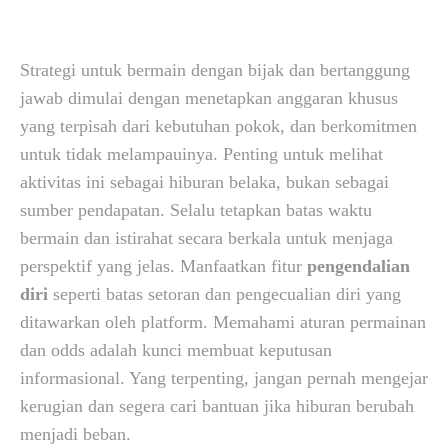
Strategi untuk bermain dengan bijak dan bertanggung
jawab dimulai dengan menetapkan anggaran khusus
yang terpisah dari kebutuhan pokok, dan berkomitmen
untuk tidak melampauinya. Penting untuk melihat
aktivitas ini sebagai hiburan belaka, bukan sebagai
sumber pendapatan. Selalu tetapkan batas waktu
bermain dan istirahat secara berkala untuk menjaga
perspektif yang jelas. Manfaatkan fitur
pengendalian
diri
seperti batas setoran dan pengecualian diri yang
ditawarkan oleh platform. Memahami aturan permainan
dan odds adalah kunci membuat keputusan
informasional. Yang terpenting, jangan pernah mengejar
kerugian dan segera cari bantuan jika hiburan berubah
menjadi beban.