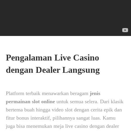
Pengalaman Live Casino
dengan Dealer Langsung
Platform terbaik menawarkan beragam
jenis
permainan slot online
untuk semua selera. Dari klasik
bertema buah hingga video slot dengan cerita epik dan
fitur bonus interaktif, pilihannya sangat luas. Kamu
juga bisa menemukan meja live casino dengan dealer