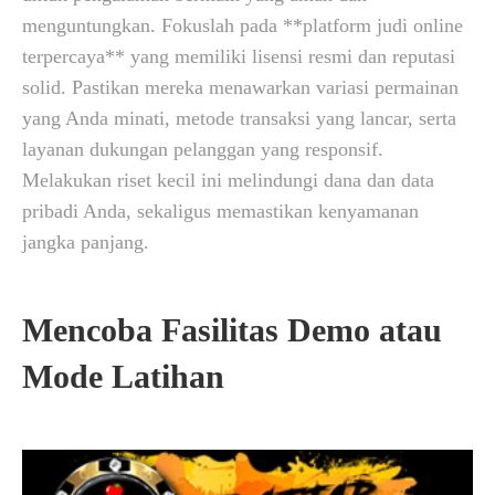
menguntungkan. Fokuslah pada **platform judi online
terpercaya** yang memiliki lisensi resmi dan reputasi
solid. Pastikan mereka menawarkan variasi permainan
yang Anda minati, metode transaksi yang lancar, serta
layanan dukungan pelanggan yang responsif.
Melakukan riset kecil ini melindungi dana dan data
pribadi Anda, sekaligus memastikan kenyamanan
jangka panjang.
Mencoba Fasilitas Demo atau
Mode Latihan