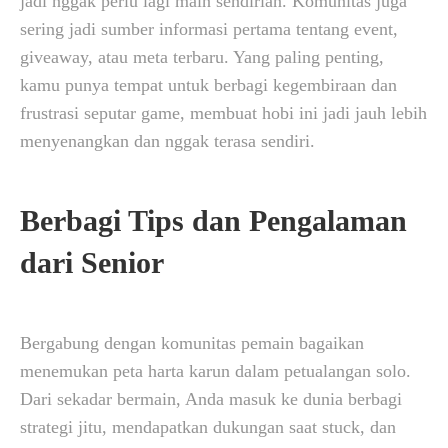
jadi nggak perlu lagi main sendirian. Komunitas juga
sering jadi sumber informasi pertama tentang event,
giveaway, atau meta terbaru. Yang paling penting,
kamu punya tempat untuk berbagi kegembiraan dan
frustrasi seputar game, membuat hobi ini jadi jauh lebih
menyenangkan dan nggak terasa sendiri.
Berbagi Tips dan Pengalaman
dari Senior
Bergabung dengan komunitas pemain bagaikan
menemukan peta harta karun dalam petualangan solo.
Dari sekadar bermain, Anda masuk ke dunia berbagi
strategi jitu, mendapatkan dukungan saat stuck, dan