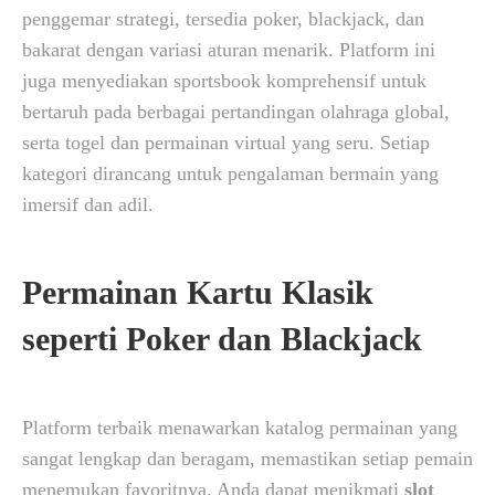
penggemar strategi, tersedia poker, blackjack, dan
bakarat dengan variasi aturan menarik. Platform ini
juga menyediakan sportsbook komprehensif untuk
bertaruh pada berbagai pertandingan olahraga global,
serta togel dan permainan virtual yang seru. Setiap
kategori dirancang untuk pengalaman bermain yang
imersif dan adil.
Permainan Kartu Klasik
seperti Poker dan Blackjack
Platform terbaik menawarkan katalog permainan yang
sangat lengkap dan beragam, memastikan setiap pemain
menemukan favoritnya. Anda dapat menikmati
slot