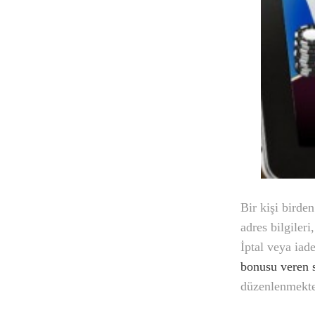
Bir kişi bird
adres bilgileri
İptal veya iad
bonusu veren s
düzenlenmekte