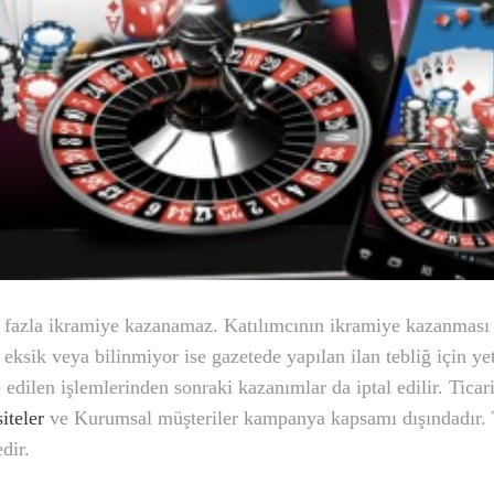
en fazla ikramiye kazanamaz. Katılımcının ikramiye kazanmas
, eksik veya bilinmiyor ise gazetede yapılan ilan tebliğ için yet
e edilen işlemlerinden sonraki kazanımlar da iptal edilir. Ticar
iteler
ve Kurumsal müşteriler kampanya kapsamı dışındadır. 
dir.