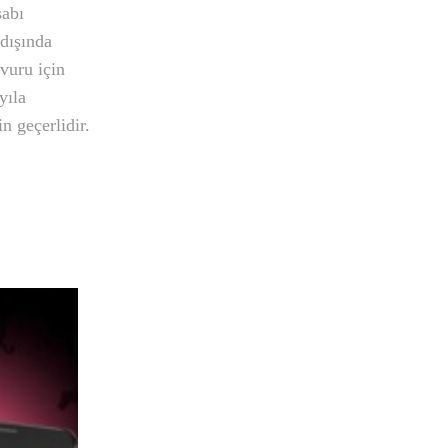
sabı
dışında
şvuru için
yıla
n geçerlidir.