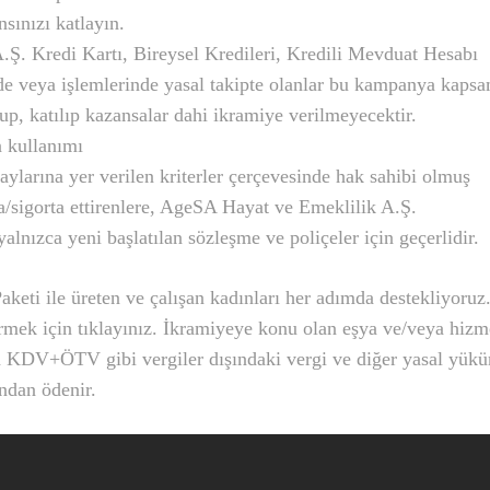
sınızı katlayın.
Ş. Kredi Kartı, Bireysel Kredileri, Kredili Mevduat Hesabı
e veya işlemlerinde yasal takipte olanlar bu kampanya kapsa
lup, katılıp kazansalar dahi ikramiye verilmeyecektir.
 kullanımı
aylarına yer verilen kriterler çerçevesinde hak sahibi olmuş
ra/sigorta ettirenlere, AgeSA Hayat ve Emeklilik A.Ş.
lnızca yeni başlatılan sözleşme ve poliçeler için geçerlidir.
eti ile üreten ve çalışan kadınları her adımda destekliyoruz.​
rmek için tıklayınız. İkramiyeye konu olan eşya ve/veya hizm
n KDV+ÖTV gibi vergiler dışındaki vergi ve diğer yasal yükü
fından ödenir.