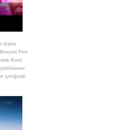
 ilişkin
 Bireysel Free
kbank Kart)
şlatılmasını
et içeriğinde