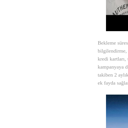
Bekleme süresi
bilgilendirme, 
kredi kartları,
kampanyaya dâh
takiben 2 aylı
ek fayda sağla