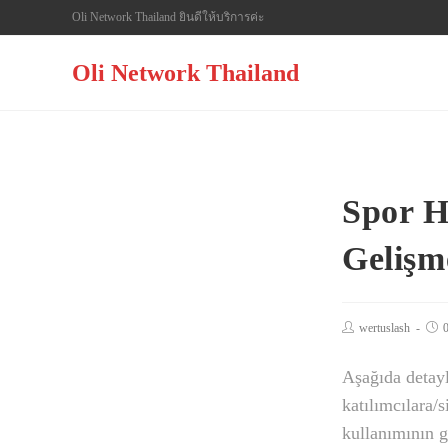
Skip
Oli Network Thailand ยินดีให้บริการค่ะ
to
content
Oli Network Thailand
Spor H
Gelişm
Post
wertuslash
Pos
author:
pub
Aşağıda detayl
katılımcılara/
kullanımının g