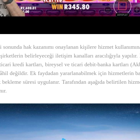
 sonunda hak kazanımı onaylanan kişilere hizmet kullanımına
şirketlerin belirleyeceği iletişim kanalları aracılığıyla yapılır.
 ticari kredi kartları, bireysel ve ticari debit-banka kartları (A
il değildir. Ek faydadan yararlanabilmek için hizmetlerin ba
k bekleme süresi uygulanır. Tarafından aşağıda belirtilen hizm
nır.