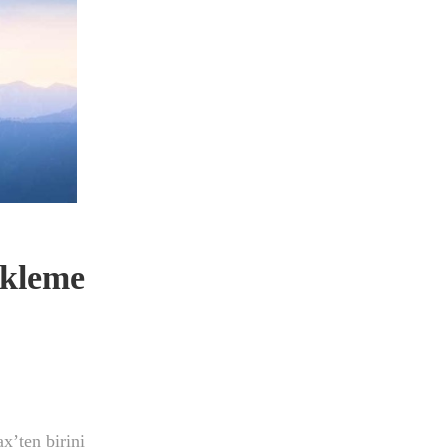
ekleme
x’ten birini