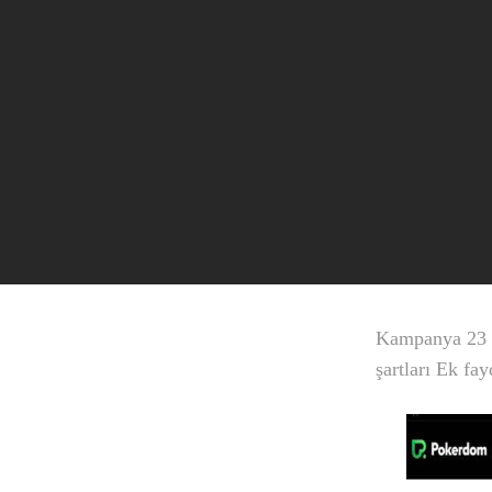
Kampanya 23 Ş
şartları Ek fa