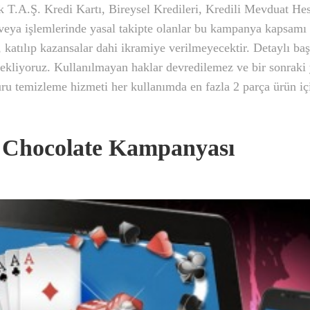
k T.A.Ş. Kredi Kartı, Bireysel Kredileri, Kredili Mevduat He
veya işlemlerinde yasal takipte olanlar bu kampanya kapsamı 
, katılıp kazansalar dahi ikramiye verilmeyecektir. Detaylı ba
ekliyoruz. Kullanılmayan haklar devredilemez ve bir sonraki 
ru temizleme hizmeti her kullanımda en fazla 2 parça ürün içi
Chocolate Kampanyası