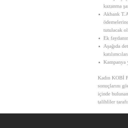
kazanma şan
Akbank T.A.
ödemelerind
tutulacak o
Ek faydanın
Aşağıda det
katılımcıla
Kampanya ya
Kadın KOBİ Pak
sonuçlarını gö
içinde buluna
talihliler tara