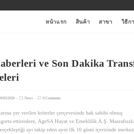
หน้าแรก
สินค้า
สาขา
วิธี
aberleri ve Son Dakika Trans
eleri
t
09/03/2026
Post
News
Post
0 Comments
lished:
category:
comments:
arına yer verilen kriterler çerçevesinde hak sahibi olmuş
sigorta ettirenlere, AgeSA Hayat ve Emeklilik A.Ş. Masrafsızlı
erçekleştiği ayı takip eden ayın ilk 10 günü içerisinde merkez