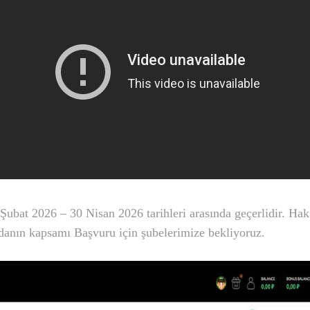
ubat 2026 – 30 Nisan 2026 tarihleri arasında geçerlidir. Ha
ydanın kapsamı Başvuru için şubelerimize bekliyoruz.