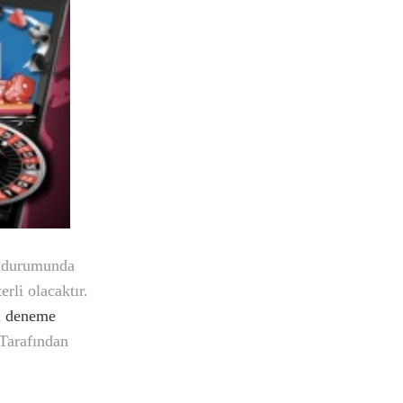
ı durumunda
erli olacaktır.
i
deneme
Tarafından