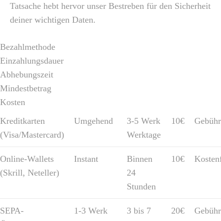
Tatsache hebt hervor unser Bestreben für den Sicherheit
deiner wichtigen Daten.
Bezahlmethode
Einzahlungsdauer
Abhebungszeit
Mindestbetrag
Kosten
Kreditkarten
Umgehend
3-5 Werk
10€
Gebühr
(Visa/Mastercard)
Werktage
Online-Wallets
Instant
Binnen
10€
Kostenf
(Skrill, Neteller)
24
Stunden
SEPA-
1-3 Werk
3 bis 7
20€
Gebühr