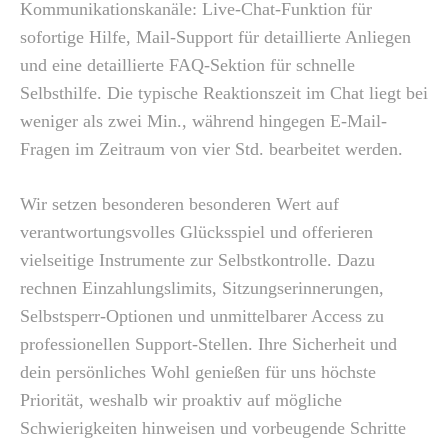
Kommunikationskanäle: Live-Chat-Funktion für
sofortige Hilfe, Mail-Support für detaillierte Anliegen
und eine detaillierte FAQ-Sektion für schnelle
Selbsthilfe. Die typische Reaktionszeit im Chat liegt bei
weniger als zwei Min., während hingegen E-Mail-
Fragen im Zeitraum von vier Std. bearbeitet werden.
Wir setzen besonderen besonderen Wert auf
verantwortungsvolles Glücksspiel und offerieren
vielseitige Instrumente zur Selbstkontrolle. Dazu
rechnen Einzahlungslimits, Sitzungserinnerungen,
Selbstsperr-Optionen und unmittelbarer Access zu
professionellen Support-Stellen. Ihre Sicherheit und
dein persönliches Wohl genießen für uns höchste
Priorität, weshalb wir proaktiv auf mögliche
Schwierigkeiten hinweisen und vorbeugende Schritte