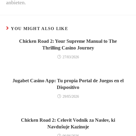
anbieten.
YOU MIGHT ALSO LIKE
Chicken Road 2: Your Supreme Manual to The
Thrilling Casino Journey
27/03/2026
Jugabet Casino App: Tu propia Portal de Juegos en el
Dispositivo
29/05/2026
Chicken Road 2: Celovit Vodnik za Naslov, ki
Navdušuje Kazinoje
06/06/2026