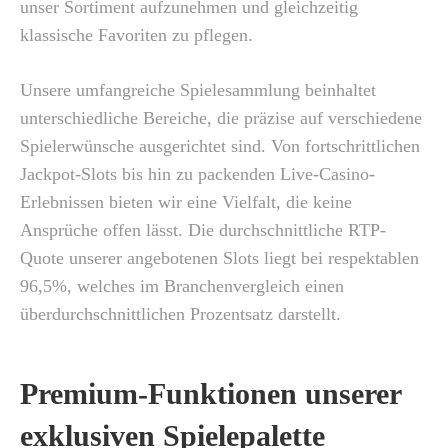
unser Sortiment aufzunehmen und gleichzeitig
klassische Favoriten zu pflegen.
Unsere umfangreiche Spielesammlung beinhaltet
unterschiedliche Bereiche, die präzise auf verschiedene
Spielerwünsche ausgerichtet sind. Von fortschrittlichen
Jackpot-Slots bis hin zu packenden Live-Casino-
Erlebnissen bieten wir eine Vielfalt, die keine
Ansprüche offen lässt. Die durchschnittliche RTP-
Quote unserer angebotenen Slots liegt bei respektablen
96,5%, welches im Branchenvergleich einen
überdurchschnittlichen Prozentsatz darstellt.
Premium-Funktionen unserer
exklusiven Spielepalette