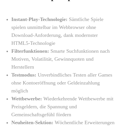
Instant-Play-Technologie:
Sämtliche Spiele
spielen unmittelbar im Webbrowser ohne
Download-Anforderung, dank modernster
HTML5-Technologie
Filterfunktionen:
Smarte Suchfunktionen nach
Motiven, Volatilität, Gewinnquoten und
Herstellern
Testmodus:
Unverbindliches Testen aller Games
ohne Kontoeröffnung oder Geldeinzahlung
möglich
Wettbewerbe:
Wiederkehrende Wettbewerbe mit
Preisgeldern, die Spannung und
Gemeinschaftsgefühl fördern
Neuheiten-Sektion:
Wöchentliche Erweiterungen