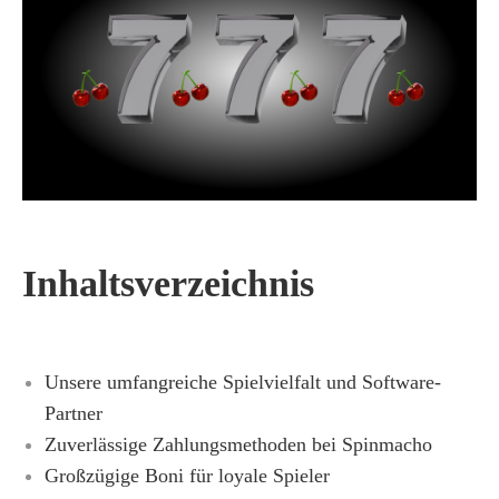
Inhaltsverzeichnis
Unsere umfangreiche Spielvielfalt und Software-
Partner
Zuverlässige Zahlungsmethoden bei Spinmacho
Großzügige Boni für loyale Spieler