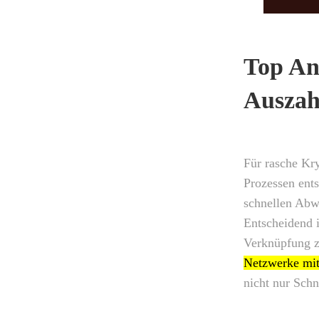
Top An
Auszah
Für rasche Kr
Prozessen ent
schnellen Abwi
Entscheidend i
Verknüpfung z
Netzwerke mit
nicht nur Schn