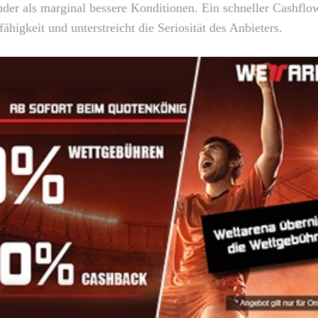
nder als marginal bessere Konditionen. Ein schneller Cashfl
ähigkeit und unterstreicht die Seriosität des Anbieters.