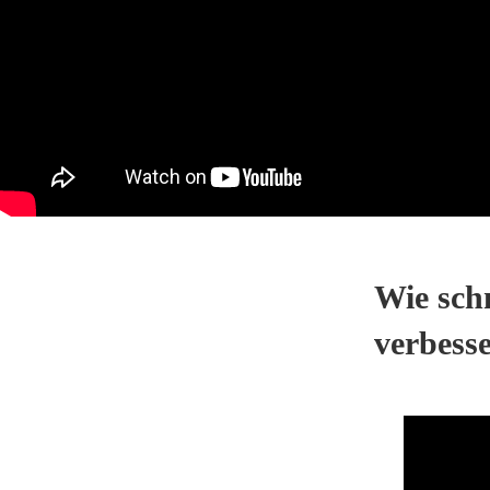
Wie schn
verbess