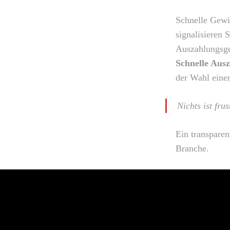
Schnelle Gewin
signalisieren 
Auszahlungsge
Schnelle Aus
der Wahl einer
Nichts ist fr
Ein transparen
Branche.