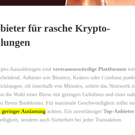
bieter für rasche Krypto-
lungen
ypto-Auszahlungen sind
vertrauenswürdige Plattformen
mit
scheidend. Anbieter wie Binance, Kraken oder Coinbase punk
cklungen, oft innerhalb von Minuten, sofern das Netzwerk mi
st die Wahl einer Börse mit geringen Gebühren und einer nah
u Ihrem Bankkonto. Für maximale Geschwindigkeit sollte m
 geringer Auslastung
achten. Ein zuverlässiger
Top-Anbieter
elligkeit, sondern auch Sicherheit bei jeder Transaktion.