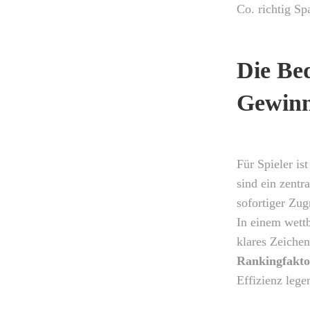
Co. richtig Sp
Die Be
Gewinn
Für Spieler is
sind ein zentr
sofortiger Zug
In einem wett
klares Zeichen
Rankingfakto
Effizienz lege