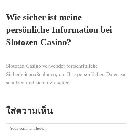
Wie sicher ist meine
persönliche Information bei
Slotozen Casino?
Slotozen Casino verwendet fortschrittliche
Sicherheitsmaßnahmen, um Ihre persönlichen Daten zu
schützen und sicher zu halten.
ใส่ความเห็น
Comment