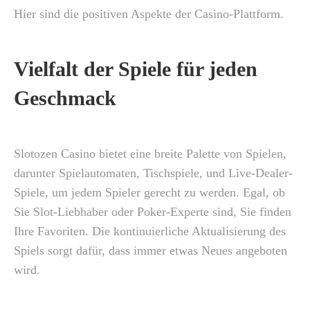
Hier sind die positiven Aspekte der Casino-Plattform.
Vielfalt der Spiele für jeden
Geschmack
Slotozen Casino bietet eine breite Palette von Spielen,
darunter Spielautomaten, Tischspiele, und Live-Dealer-
Spiele, um jedem Spieler gerecht zu werden. Egal, ob
Sie Slot-Liebhaber oder Poker-Experte sind, Sie finden
Ihre Favoriten. Die kontinuierliche Aktualisierung des
Spiels sorgt dafür, dass immer etwas Neues angeboten
wird.