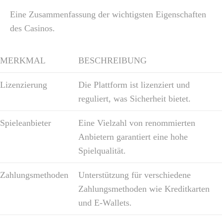
Eine Zusammenfassung der wichtigsten Eigenschaften
des Casinos.
MERKMAL
BESCHREIBUNG
Lizenzierung
Die Plattform ist lizenziert und
reguliert, was Sicherheit bietet.
Spieleanbieter
Eine Vielzahl von renommierten
Anbietern garantiert eine hohe
Spielqualität.
Zahlungsmethoden
Unterstützung für verschiedene
Zahlungsmethoden wie Kreditkarten
und E-Wallets.