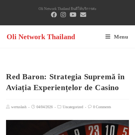
Skip
Oli Network Thailand ยินดีให้บริการค่ะ
to
content
Oli Network Thailand
Menu
Red Baron: Strategia Supremă în
Aviația Experiențelor de Casino
Post
wertuslash
Post
04/04/2026
Post
Uncategorized
Post
0 Comments
author:
published:
category:
comments: