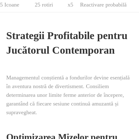
5 Icoane
25 rotiri
x5
Reactivare probabilă
Strategii Profitabile pentru
Jucătorul Contemporan
Managementul conștientă a fondurilor devine esențială
în aventura nostră de divertisment. Consiliem
determinarea unor limite ferme anterior de începere,
garantând că fiecare sesiune continuă amuzantă și
supravegheat.
Optimizarea Mizelor pentru