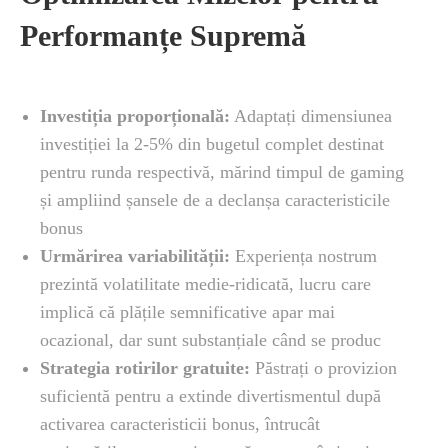
Performanțe Supremă
Investiția proporțională:
Adaptați dimensiunea
investiției la 2-5% din bugetul complet destinat
pentru runda respectivă, mărind timpul de gaming
și ampliind șansele de a declanșa caracteristicile
bonus
Urmărirea variabilității:
Experiența nostrum
prezintă volatilitate medie-ridicată, lucru care
implică că plățile semnificative apar mai
ocazional, dar sunt substanțiale când se produc
Strategia rotirilor gratuite:
Păstrați o provizion
suficientă pentru a extinde divertismentul după
activarea caracteristicii bonus, întrucât