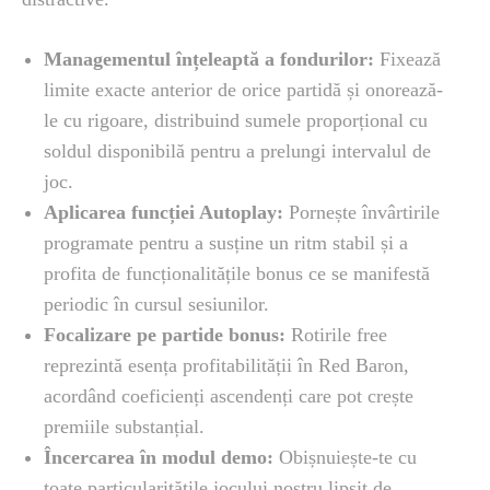
Managementul înțeleaptă a fondurilor:
Fixează
limite exacte anterior de orice partidă și onorează-
le cu rigoare, distribuind sumele proporțional cu
soldul disponibilă pentru a prelungi intervalul de
joc.
Aplicarea funcției Autoplay:
Pornește învârtirile
programate pentru a susține un ritm stabil și a
profita de funcționalitățile bonus ce se manifestă
periodic în cursul sesiunilor.
Focalizare pe partide bonus:
Rotirile free
reprezintă esența profitabilității în Red Baron,
acordând coeficienți ascendenți care pot crește
premiile substanțial.
Încercarea în modul demo:
Obișnuiește-te cu
toate particularitățile jocului nostru lipsit de