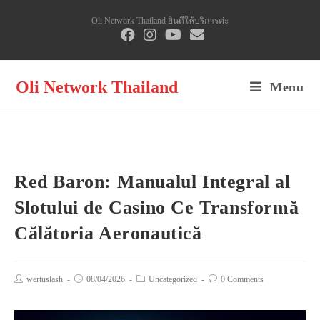
Skip
Oli Network Thailand ยินดีให้บริการค่ะ
to
content
Oli Network Thailand
Menu
Red Baron: Manualul Integral al
Slotului de Casino Ce Transformă
Călătoria Aeronautică
Post
wertuslash
Post
08/04/2026
Post
Uncategorized
Post
0 Comments
author:
published:
category:
comments: