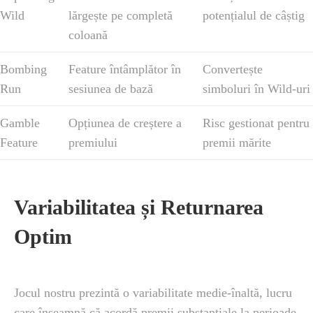
Wild
lărgește pe completă
potențialul de câștig
coloană
Bombing
Feature întâmplător în
Convertește
Run
sesiunea de bază
simboluri în Wild-uri
Gamble
Opțiunea de creștere a
Risc gestionat pentru
Feature
premiului
premii mărite
Variabilitatea și Returnarea
Optim
Jocul nostru prezintă o variabilitate medie-înaltă, lucru
care înseamnă că acordă premii substanțiale la perioade