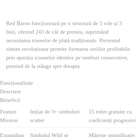
Red Baron funcționează pe o structură de 5 role și 3
linii, oferind 243 de căi de premiu, suprimând
necesitatea traseelor de plată tradiționale. Prezentul
sistem revoluționar permite formarea seriilor profitabile
prin apariția icoanelor identice pe tamburi consecutive,
pornind de la stânga spre dreapta.
Funcționalitate
Descriere
Beneficii
Feature
Inițiat de 3+ simboluri
15 rotiri gratuite cu
Mission
scatter
coeficienți progresivi
Expanding
Simbolul Wild se
Mărește semnificativ