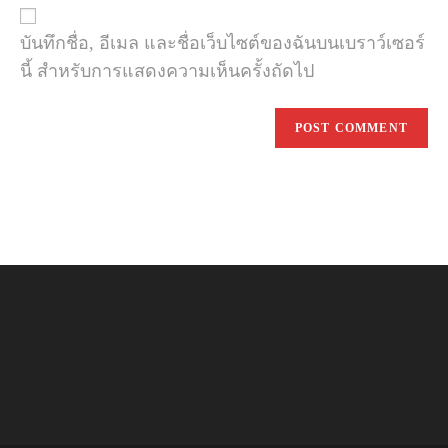
comment
URL
(optional)
บันทึกชื่อ, อีเมล และชื่อเว็บไซต์ของฉันบนเบราว์เซอร์
นี้ สำหรับการแสดงความเห็นครั้งถัดไป