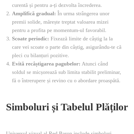
curentă și pentru a-ți dezvolta încrederea.
Amplifică gradual:
În urma strângerea unor
premii solide, mărește treptat valoarea mizei
pentru a profita pe momentum-ul favorabil.
Scoate periodic:
Fixează limite de câștig la la
care vei scoate o parte din câștig, asigurându-te că
pleci cu bilanțuri pozitive.
Evită recâștigarea pagubelor:
Atunci când
soldul se micșorează sub limita stabilit preliminar,
fă o întrerupere și revino cu o abordare proaspătă.
Simboluri și Tabelul Plăților
Universul vizual al Red Baron include simboluri