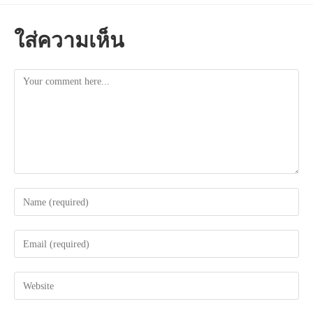
ใส่ความเห็น
Comment
Enter
your
name
Enter
or
your
username
email
to
Enter
address
comment
your
to
website