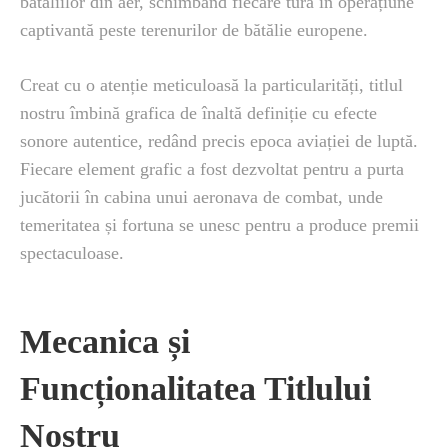
bătăliilor din aer, schimbând fiecare tură în operațiune
captivantă peste terenurilor de bătălie europene.
Creat cu o atenție meticuloasă la particularități, titlul
nostru îmbină grafica de înaltă definiție cu efecte
sonore autentice, redând precis epoca aviației de luptă.
Fiecare element grafic a fost dezvoltat pentru a purta
jucătorii în cabina unui aeronava de combat, unde
temeritatea și fortuna se unesc pentru a produce premii
spectaculoase.
Mecanica și
Funcționalitatea Titlului
Nostru