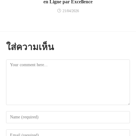
en Ligne par Excellence
21/04/2026
ใส่ความเห็น
Comment
Enter
your
name
Enter
or