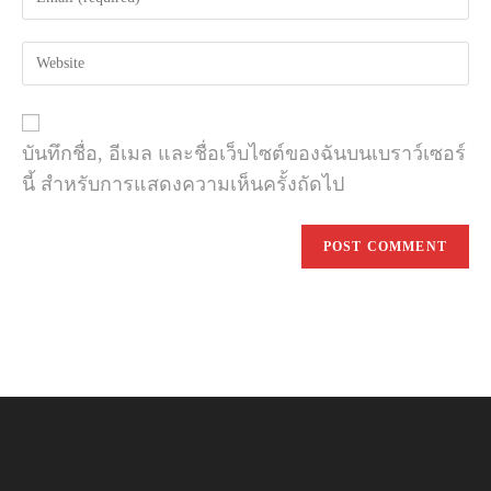
your
username
email
to
Enter
address
comment
your
to
website
comment
URL
(optional)
บันทึกชื่อ, อีเมล และชื่อเว็บไซต์ของฉันบนเบราว์เซอร์
นี้ สำหรับการแสดงความเห็นครั้งถัดไป