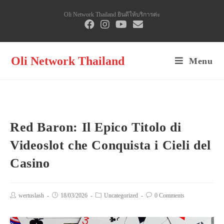
Skip
Oli Network Thailand ยินดีให้บริการค่ะ
to
content
Oli Network Thailand
Menu
Red Baron: Il Epico Titolo di
Videoslot che Conquista i Cieli del
Casino
Post
wertuslash
Post
18/03/2026
Post
Uncategorized
Post
0 Comments
author:
published:
category:
comments: