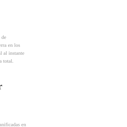
 de
rra en los
 al instante
 total.
r
anificadas en