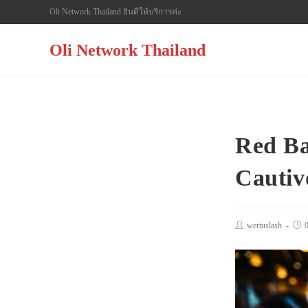
Skip
Oli Network Thailand ยินดีให้บริการค่ะ
to
content
Oli Network Thailand
Red Ba
Cautiv
Post
wertuslash
Pos
author:
pub