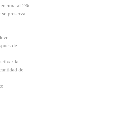
r encima al 2%
e se preserva
leve
spués de
ctivar la
 cantidad de
te