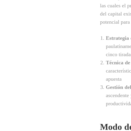
las cuales el 
del capital exi
potencial para
Estrategia
paulatiname
cinco tirad
Técnica de
característi
apuesta
Gestión de
ascendente 
productivida
Modo de