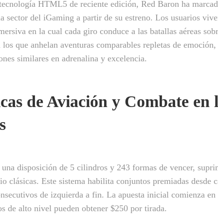
tecnología HTML5 de reciente edición, Red Baron ha marca
la sector del iGaming a partir de su estreno. Los usuarios viv
mersiva en la cual cada giro conduce a las batallas aéreas sob
a los que anhelan aventuras comparables repletas de emoción
ones similares en adrenalina y excelencia.
cas de Aviación y Combate en 
s
na disposición de 5 cilindros y 243 formas de vencer, supri
io clásicas. Este sistema habilita conjuntos premiadas desde 
onsecutivos de izquierda a fin. La apuesta inicial comienza e
os de alto nivel pueden obtener $250 por tirada.