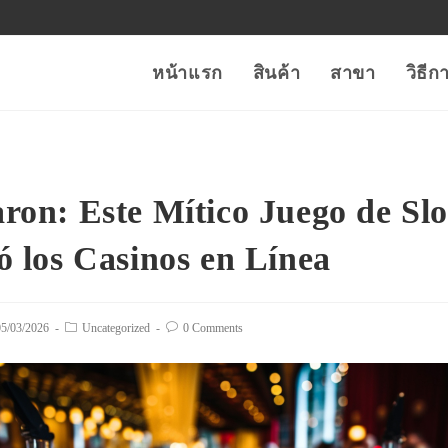
หน้าแรก
สินค้า
สาขา
วิธี
ron: Este Mítico Juego de Slo
ó los Casinos en Línea
t
05/03/2026
Post
Uncategorized
Post
0 Comments
lished:
category:
comments: