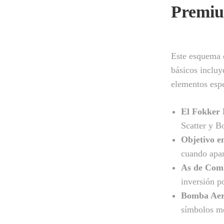
Premi
Este esquema d
básicos incluy
elementos espe
El Fokker 
Scatter y B
Objetivo e
cuando apar
As de Com
inversión p
Bomba Aer
símbolos m