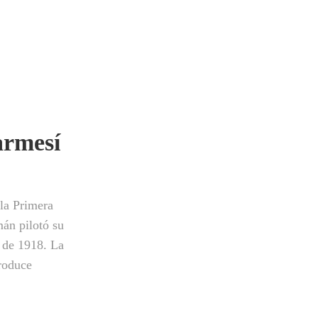
armesí
 la Primera
mán pilotó su
l de 1918. La
produce