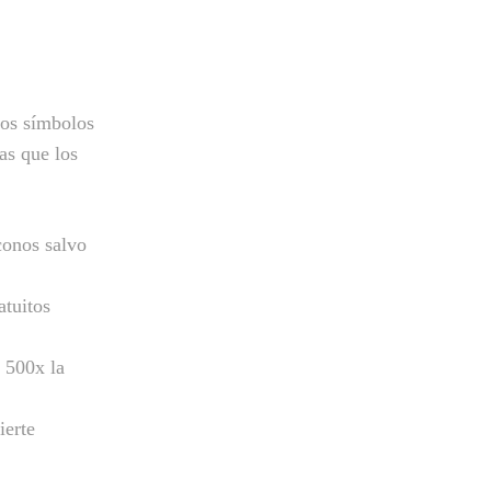
Los símbolos
as que los
conos salvo
atuitos
 500x la
ierte