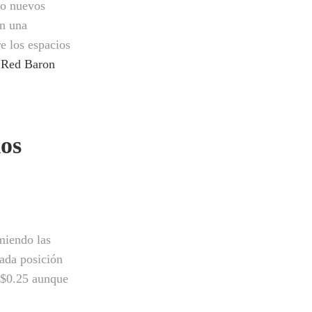
do nuevos
en una
re los espacios
,
Red Baron
los
miendo las
cada posición
n $0.25 aunque