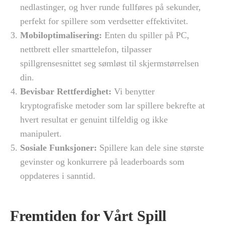
nedlastinger, og hver runde fullføres på sekunder,
perfekt for spillere som verdsetter effektivitet.
Mobiloptimalisering:
Enten du spiller på PC,
nettbrett eller smarttelefon, tilpasser
spillgrensesnittet seg sømløst til skjermstørrelsen
din.
Bevisbar Rettferdighet:
Vi benytter
kryptografiske metoder som lar spillere bekrefte at
hvert resultat er genuint tilfeldig og ikke
manipulert.
Sosiale Funksjoner:
Spillere kan dele sine største
gevinster og konkurrere på leaderboards som
oppdateres i sanntid.
Fremtiden for Vårt Spill