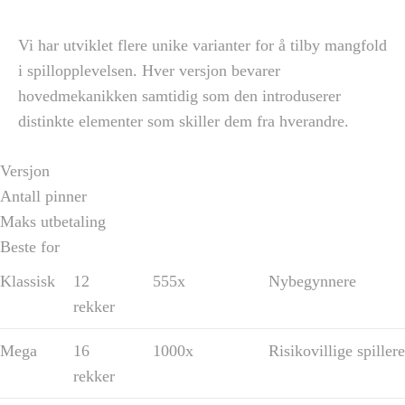
Vi har utviklet flere unike varianter for å tilby mangfold
i spillopplevelsen. Hver versjon bevarer
hovedmekanikken samtidig som den introduserer
distinkte elementer som skiller dem fra hverandre.
Versjon
Antall pinner
Maks utbetaling
Beste for
Klassisk
12
555x
Nybegynnere
rekker
Mega
16
1000x
Risikovillige spillere
rekker