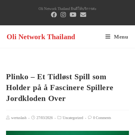
Skip
Oli Network Thailand ยินดีให้บริการค่ะ
to
content
Oli Network Thailand
Menu
Plinko – Et Tidløst Spill som
Holder på å Fascinere Spillere
Jordkloden Over
Post
wertuslash
Post
27/03/2026
Post
Uncategorized
Post
0 Comments
author:
published:
category:
comments: