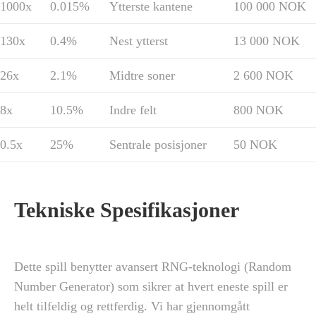
1000x
0.015%
Ytterste kantene
100 000 NOK
130x
0.4%
Nest ytterst
13 000 NOK
26x
2.1%
Midtre soner
2 600 NOK
8x
10.5%
Indre felt
800 NOK
0.5x
25%
Sentrale posisjoner
50 NOK
Tekniske Spesifikasjoner
Dette spill benytter avansert RNG-teknologi (Random
Number Generator) som sikrer at hvert eneste spill er
helt tilfeldig og rettferdig. Vi har gjennomgått