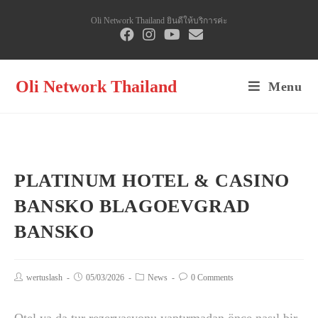
Skip
Oli Network Thailand ยินดีให้บริการค่ะ
to
content
Oli Network Thailand
Menu
PLATINUM HOTEL & CASINO
BANSKO BLAGOEVGRAD
BANSKO
Post
wertuslash
Post
05/03/2026
Post
News
Post
0 Comments
author:
published:
category:
comments: