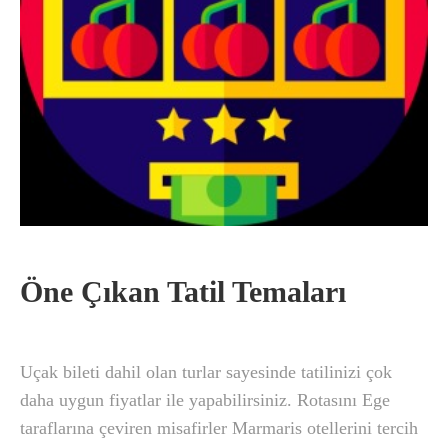
Öne Çıkan Tatil Temaları
Uçak bileti dahil olan turlar sayesinde tatilinizi çok
daha uygun fiyatlar ile yapabilirsiniz. Rotasını Ege
taraflarına çeviren misafirler Marmaris otellerini tercih