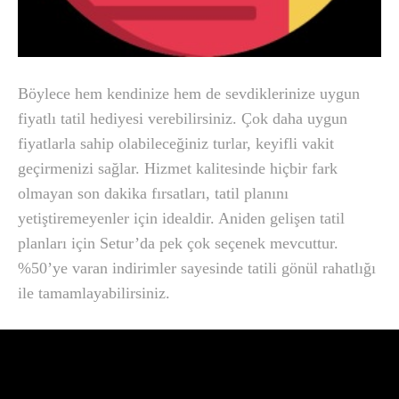
Böylece hem kendinize hem de sevdiklerinize uygun
fiyatlı tatil hediyesi verebilirsiniz. Çok daha uygun
fiyatlarla sahip olabileceğiniz turlar, keyifli vakit
geçirmenizi sağlar. Hizmet kalitesinde hiçbir fark
olmayan son dakika fırsatları, tatil planını
yetiştiremeyenler için idealdir. Aniden gelişen tatil
planları için Setur’da pek çok seçenek mevcuttur.
%50’ye varan indirimler sayesinde tatili gönül rahatlığı
ile tamamlayabilirsiniz.