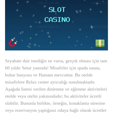
Seyahate dair istediğin ne varsa, gerçek olması için tam
60 yıldır Setur yanında! Misafirler için spada sauna,
buhar banyosu ve Hamam mevcuttur. Bu otelde
misafirlere Relax center ayrıcalığı sunulmaktadır.
Aşağıda listesi verilen dinlenme ve eğlenme aktiviteleri
otelde veya otelin yakınındadır; bu aktiviteler ücretli
olabilir. Bununla birlikte, örneğin, konaklama süresine
veya rezervasyon yaptığınız odaya bağlı olarak ücretler