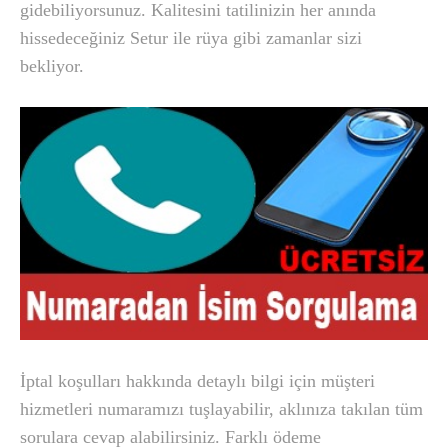
gidebiliyorsunuz. Kalitesini tatilinizin her anında
hissedeceğiniz Setur ile rüya gibi zamanlar sizi
bekliyor.
İptal koşulları hakkında detaylı bilgi için müşteri
hizmetleri numaramızı tuşlayabilir, aklınıza takılan tüm
sorulara cevap alabilirsiniz. Farklı ödeme