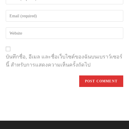
your
name
Enter
or
your
username
email
to
Enter
address
comment
your
to
website
comment
URL
(optional)
บันทึกชื่อ, อีเมล และชื่อเว็บไซต์ของฉันบนเบราว์เซอร์
นี้ สำหรับการแสดงความเห็นครั้งถัดไป