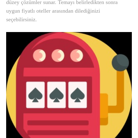
düzey çözümler sunar. Temayı belirledikten sonra
uygun fiyatlı oteller arasından dilediğinizi
seçebilirsiniz.