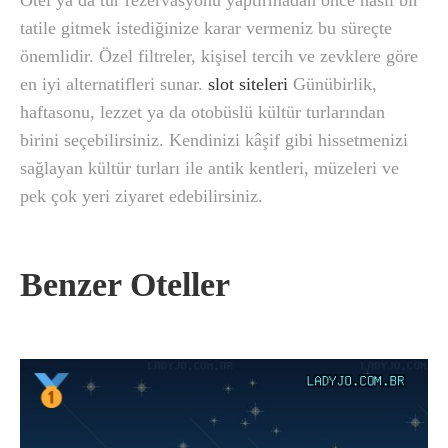
Otel ya da tur rezervasyonu yaptırmadan önce nasıl bir
tatile gitmek istediğinize karar vermeniz bu süreçte
önemlidir. Özel filtreler, kişisel tercih ve zevklere göre
en iyi alternatifleri sunar.
slot siteleri
Günübirlik,
haftasonu, lezzet ya da otobüslü kültür turlarından
birini seçebilirsiniz. Kendinizi kâşif gibi hissetmenizi
sağlayan kültür turları ile antik kentleri, müzeleri ve
pek çok yeri ziyaret edebilirsiniz.
Benzer Oteller