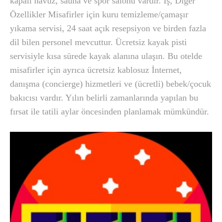
kapalı havuz, sauna ve spor salonu vardır. İş, Diğer
Özellikler Misafirler için kuru temizleme/çamaşır
yıkama servisi, 24 saat açık resepsiyon ve birden fazla
dil bilen personel mevcuttur. Ücretsiz kayak pisti
servisiyle kısa sürede kayak alanına ulaşın. Bu otelde
misafirler için ayrıca ücretsiz kablosuz İnternet,
danışma (concierge) hizmetleri ve (ücretli) bebek/çocuk
bakıcısı vardır. Yılın belirli zamanlarında yapılan bu
fırsat ile tatili aylar öncesinden planlamak mümkündür.