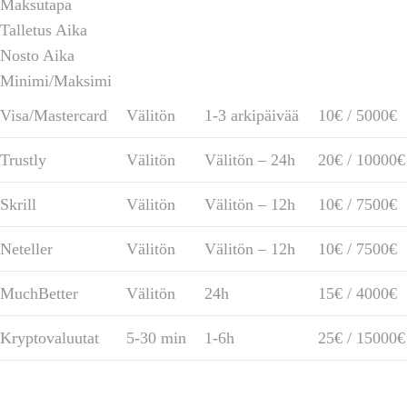
Maksutapa
Talletus Aika
Nosto Aika
Minimi/Maksimi
Visa/Mastercard
Välitön
1-3 arkipäivää
10€ / 5000€
Trustly
Välitön
Välitön – 24h
20€ / 10000€
Skrill
Välitön
Välitön – 12h
10€ / 7500€
Neteller
Välitön
Välitön – 12h
10€ / 7500€
MuchBetter
Välitön
24h
15€ / 4000€
Kryptovaluutat
5-30 min
1-6h
25€ / 15000€