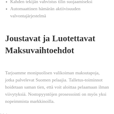
Kahden tekijän vahvistus tilin suojaamiseksi
Automaattinen hämärän aktiivisuuden
valvontajärjestelmä
Joustavat ja Luotettavat
Maksuvaihtoehdot
Tarjoamme monipuolisen valikoiman maksutapoja,
jotka palvelevat Suomen pelaajia. Talletus-toiminnot
hoidetaan saman tien, että voit aloittaa pelaamaan ilman
viivytyksiä. Nostopyyntöjen prosessointi on myös yksi
nopeimmista markkinoilla.