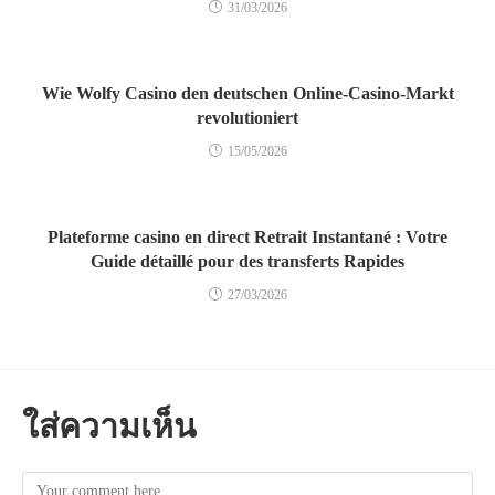
31/03/2026
Wie Wolfy Casino den deutschen Online-Casino-Markt
revolutioniert
15/05/2026
Plateforme casino en direct Retrait Instantané : Votre
Guide détaillé pour des transferts Rapides
27/03/2026
ใส่ความเห็น
Comment