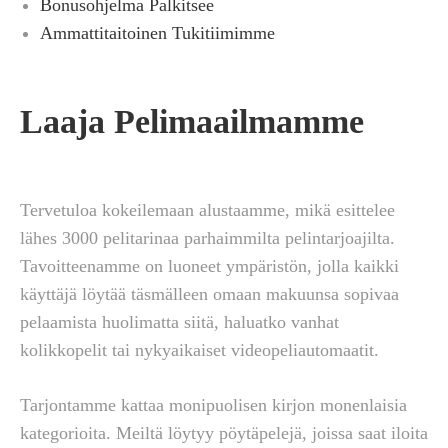
Bonusohjelma Palkitsee
Ammattitaitoinen Tukitiimimme
Laaja Pelimaailmamme
Tervetuloa kokeilemaan alustaamme, mikä esittelee
lähes 3000 pelitarinaa parhaimmilta pelintarjoajilta.
Tavoitteenamme on luoneet ympäristön, jolla kaikki
käyttäjä löytää täsmälleen omaan makuunsa sopivaa
pelaamista huolimatta siitä, haluatko vanhat
kolikkopelit tai nykyaikaiset videopeliautomaatit.
Tarjontamme kattaa monipuolisen kirjon monenlaisia
kategorioita. Meiltä löytyy pöytäpelejä, joissa saat iloita