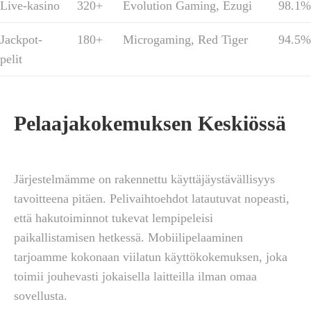
Live-kasino
320+
Evolution Gaming, Ezugi
98.1%
Jackpot-
180+
Microgaming, Red Tiger
94.5%
pelit
Pelaajakokemuksen Keskiössä
Järjestelmämme on rakennettu käyttäjäystävällisyys
tavoitteena pitäen. Pelivaihtoehdot latautuvat nopeasti,
että hakutoiminnot tukevat lempipeleisi
paikallistamisen hetkessä. Mobiilipelaaminen
tarjoamme kokonaan viilatun käyttökokemuksen, joka
toimii jouhevasti jokaisella laitteilla ilman omaa
sovellusta.