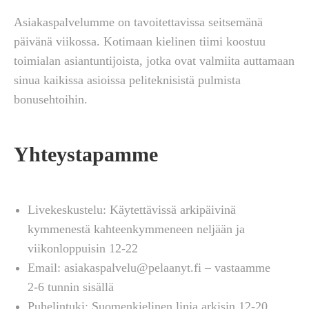
Asiakaspalvelumme on tavoitettavissa seitsemänä
päivänä viikossa. Kotimaan kielinen tiimi koostuu
toimialan asiantuntijoista, jotka ovat valmiita auttamaan
sinua kaikissa asioissa peliteknisistä pulmista
bonusehtoihin.
Yhteystapamme
Livekeskustelu: Käytettävissä arkipäivinä
kymmenestä kahteenkymmeneen neljään ja
viikonloppuisin 12-22
Email:
asiakaspalvelu@pelaanyt.fi
– vastaamme
2-6 tunnin sisällä
Puhelintuki: Suomenkielinen linja arkisin 12-20