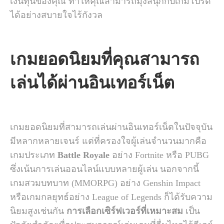
เงินทุนของคุณ ทำให้คุณสามารถมุ่งสนุกกับเกมโปรด
ได้อย่างสบายใจไร้กังวล
เกมยอดนิยมที่คุณสามารถ
เล่นได้ผ่านอินเทอร์เน็ต
เกมยอดนิยมที่สามารถเล่นผ่านอินเทอร์เน็ตในปัจจุบัน
มีหลากหลายเจนร์ แต่ที่ครองใจผู้เล่นจำนวนมากคือ
เกมประเภท
Battle Royale
อย่าง Fortnite หรือ PUBG
ซึ่งเน้นการเล่นออนไลน์แบบหลายผู้เล่น นอกจากนี้
เกมสวมบทบาท (MMORPG) อย่าง Genshin Impact
หรือเกมกลยุทธ์อย่าง League of Legends ก็ได้รับความ
นิยมสูงเช่นกัน
การเลือกเซิร์ฟเวอร์ที่เหมาะสม
เป็น