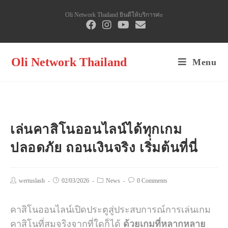
Skip
Oli Network Thailand ยินดีให้บริการค่ะ
to
content
Oli Network Thailand
Menu
เล่นคาสิโนออนไลน์ได้ทุกเกม
ปลอดภัย ถอนเงินจริง เริ่มต้นที่นี่
Post
wertuslash
Post
02/03/2026
Post
News
Post
0 Comments
author:
published:
category:
comments:
คาสิโนออนไลน์เปิดประตูสู่ประสบการณ์การเล่นเกม
คาสิโนที่สมจริงจากที่ใดก็ได้
ด้วยเกมที่หลากหลาย