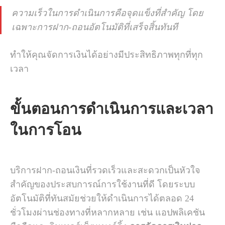
ความเร็วในการดำเนินการคือจุดแข็งที่สำคัญ โดย
เฉพาะการฝาก-ถอนอัตโนมัติที่เสร็จสิ้นทันที
ทำให้คุณจัดการเงินได้อย่างมีประสิทธิภาพทุกที่ทุก
เวลา
ขั้นตอนการดำเนินการและเวลา
ในการโอน
บริการฝาก-ถอนเงินที่รวดเร็วและสะดวกเป็นหัวใจ
สำคัญของประสบการณ์การใช้งานที่ดี โดยระบบ
อัตโนมัติที่ทันสมัยช่วยให้ดำเนินการได้ตลอด 24
ชั่วโมงผ่านช่องทางที่หลากหลาย เช่น แอปพลิเคชัน