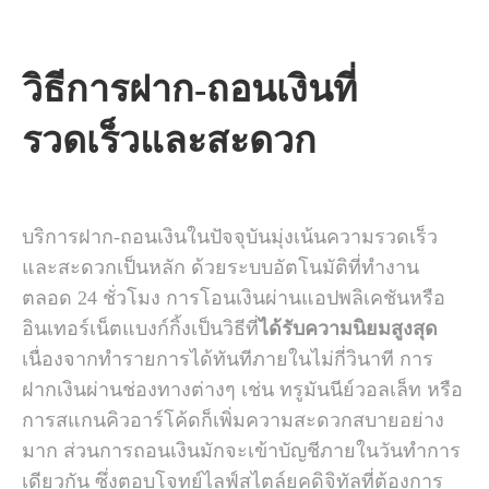
วิธีการฝาก-ถอนเงินที่
รวดเร็วและสะดวก
บริการฝาก-ถอนเงินในปัจจุบันมุ่งเน้นความรวดเร็ว
และสะดวกเป็นหลัก ด้วยระบบอัตโนมัติที่ทำงาน
ตลอด 24 ชั่วโมง การโอนเงินผ่านแอปพลิเคชันหรือ
อินเทอร์เน็ตแบงก์กิ้งเป็นวิธีที่
ได้รับความนิยมสูงสุด
เนื่องจากทำรายการได้ทันทีภายในไม่กี่วินาที การ
ฝากเงินผ่านช่องทางต่างๆ เช่น ทรูมันนีย์วอลเล็ท หรือ
การสแกนคิวอาร์โค้ดก็เพิ่มความสะดวกสบายอย่าง
มาก ส่วนการถอนเงินมักจะเข้าบัญชีภายในวันทำการ
เดียวกัน ซึ่งตอบโจทย์ไลฟ์สไตล์ยุคดิจิทัลที่ต้องการ