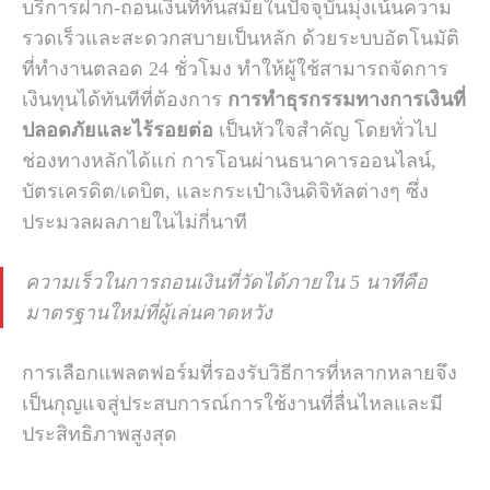
บริการฝาก-ถอนเงินที่ทันสมัยในปัจจุบันมุ่งเน้นความ
รวดเร็วและสะดวกสบายเป็นหลัก ด้วยระบบอัตโนมัติ
ที่ทำงานตลอด 24 ชั่วโมง ทำให้ผู้ใช้สามารถจัดการ
เงินทุนได้ทันทีที่ต้องการ
การทำธุรกรรมทางการเงินที่
ปลอดภัยและไร้รอยต่อ
เป็นหัวใจสำคัญ โดยทั่วไป
ช่องทางหลักได้แก่ การโอนผ่านธนาคารออนไลน์,
บัตรเครดิต/เดบิต, และกระเป๋าเงินดิจิทัลต่างๆ ซึ่ง
ประมวลผลภายในไม่กี่นาที
ความเร็วในการถอนเงินที่วัดได้ภายใน 5 นาทีคือ
มาตรฐานใหม่ที่ผู้เล่นคาดหวัง
การเลือกแพลตฟอร์มที่รองรับวิธีการที่หลากหลายจึง
เป็นกุญแจสู่ประสบการณ์การใช้งานที่ลื่นไหลและมี
ประสิทธิภาพสูงสุด