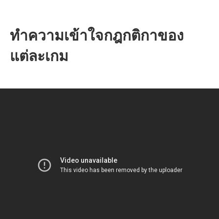
ทำความเข้าใจกฎกติกาของ
แต่ละเกม