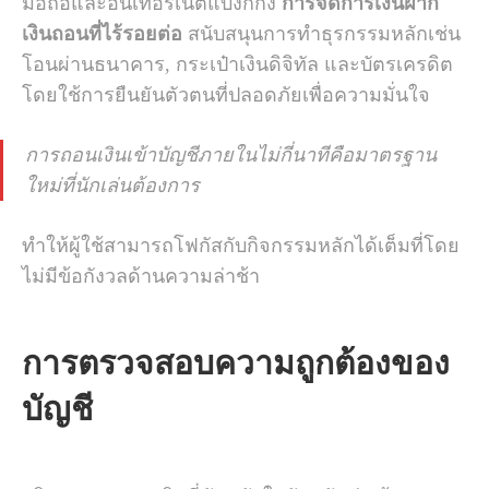
มือถือและอินเทอร์เน็ตแบงก์กิ้ง
การจัดการเงินฝาก
เงินถอนที่ไร้รอยต่อ
สนับสนุนการทำธุรกรรมหลักเช่น
โอนผ่านธนาคาร, กระเป๋าเงินดิจิทัล และบัตรเครดิต
โดยใช้การยืนยันตัวตนที่ปลอดภัยเพื่อความมั่นใจ
การถอนเงินเข้าบัญชีภายในไม่กี่นาทีคือมาตรฐาน
ใหม่ที่นักเล่นต้องการ
ทำให้ผู้ใช้สามารถโฟกัสกับกิจกรรมหลักได้เต็มที่โดย
ไม่มีข้อกังวลด้านความล่าช้า
การตรวจสอบความถูกต้องของ
บัญชี