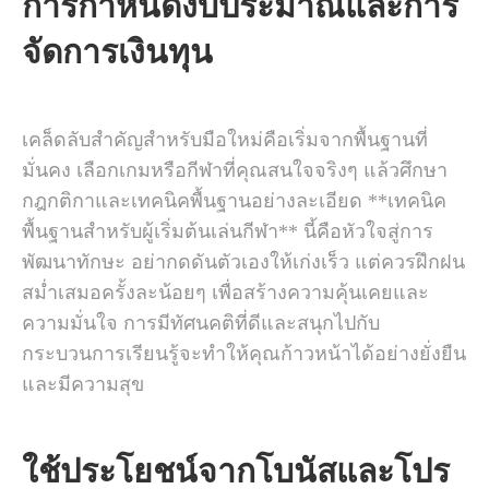
การกำหนดงบประมาณและการ
จัดการเงินทุน
เคล็ดลับสำคัญสำหรับมือใหม่คือเริ่มจากพื้นฐานที่
มั่นคง เลือกเกมหรือกีฬาที่คุณสนใจจริงๆ แล้วศึกษา
กฎกติกาและเทคนิคพื้นฐานอย่างละเอียด **เทคนิค
พื้นฐานสำหรับผู้เริ่มต้นเล่นกีฬา** นี้คือหัวใจสู่การ
พัฒนาทักษะ อย่ากดดันตัวเองให้เก่งเร็ว แต่ควรฝึกฝน
สม่ำเสมอครั้งละน้อยๆ เพื่อสร้างความคุ้นเคยและ
ความมั่นใจ การมีทัศนคติที่ดีและสนุกไปกับ
กระบวนการเรียนรู้จะทำให้คุณก้าวหน้าได้อย่างยั่งยืน
และมีความสุข
ใช้ประโยชน์จากโบนัสและโปร