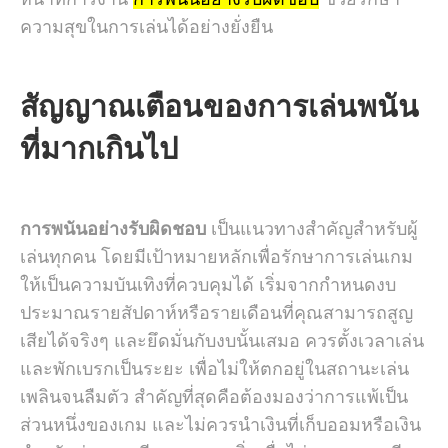
ความสุขในการเล่นได้อย่างยั่งยืน
สัญญาณเตือนของการเล่นพนัน
ที่มากเกินไป
การพนันอย่างรับผิดชอบ
เป็นแนวทางสำคัญสำหรับผู้
เล่นทุกคน โดยมีเป้าหมายหลักเพื่อรักษาการเล่นเกม
ให้เป็นความบันเทิงที่ควบคุมได้ เริ่มจากกำหนดงบ
ประมาณรายสัปดาห์หรือรายเดือนที่คุณสามารถสูญ
เสียได้จริงๆ และยึดมั่นกับงบนั้นเสมอ ควรตั้งเวลาเล่น
และพักเบรกเป็นระยะ เพื่อไม่ให้ตกอยู่ในสถานะเล่น
เพลินจนลืมตัว สำคัญที่สุดคือต้องมองว่าการแพ้เป็น
ส่วนหนึ่งของเกม และไม่ควรนำเงินที่เก็บออมหรือเงิน