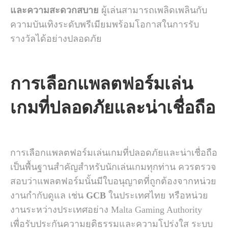
และความสะดวกสบาย
ผู้เล่นสามารถเพลิดเพลินกับ
ความบันเทิงระดับพรีเมียมพร้อมโอกาสในการรับ
รางวัลได้อย่างปลอดภัย
การเลือกแพลตฟอร์มเล่น
เกมที่ปลอดภัยและน่าเชื่อถือ
การเลือกแพลตฟอร์มเล่นเกมที่ปลอดภัยและน่าเชื่อถือ
เป็นพื้นฐานสำคัญสำหรับนักเล่นเกมทุกท่าน ควรตรวจ
สอบว่าแพลตฟอร์มนั้นมีใบอนุญาตที่ถูกต้องจากหน่วย
งานกำกับดูแล เช่น
GCB
ในประเทศไทย หรือหน่วย
งานระหว่างประเทศอย่าง Malta Gaming Authority
เพื่อรับประกันความยุติธรรมและความโปร่งใส ระบบ