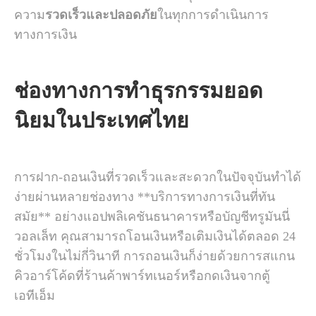
ความ
รวดเร็วและปลอดภัย
ในทุกการดำเนินการ
ทางการเงิน
ช่องทางการทำธุรกรรมยอด
นิยมในประเทศไทย
การฝาก-ถอนเงินที่รวดเร็วและสะดวกในปัจจุบันทำได้
ง่ายผ่านหลายช่องทาง **บริการทางการเงินที่ทัน
สมัย** อย่างแอปพลิเคชันธนาคารหรือบัญชีทรูมันนี่
วอลเล็ท คุณสามารถโอนเงินหรือเติมเงินได้ตลอด 24
ชั่วโมงในไม่กี่วินาที การถอนเงินก็ง่ายด้วยการสแกน
คิวอาร์โค้ดที่ร้านค้าพาร์ทเนอร์หรือกดเงินจากตู้
เอทีเอ็ม