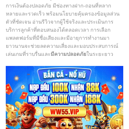
การเงินต้องปลอดภัย มีช่องทางฝาก-ถอนที่หลาก
หลายและรวดเร็ว พร้อมนโยบายคุ้มครองข้อมูลส่วน
ตัวที่ชัดเจน อ่านรีวิวจากผู้ใช้จริงและประเมินการ
บริการลูกค้าที่ตอบสนองได้ตลอดเวลา การเลือก
แพลตฟอร์มที่มีชื่อเสียงและมีอายุการทำงานมา
ยาวนานจะช่วยลดความเสี่ยงและมอบประสบการณ์
เล่นเกมที่ราบรื่นและ
มีความปลอดภัย
ในระยะยาว