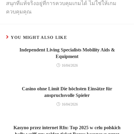
สนุกที่แท้จริงอยู่ที่การควบคุมเกมได้ ไม่ใช่ให้เกม
ควบคุมคุณ
YOU MIGHT ALSO LIKE
Independent Living Specialists Mobility Aids &
Equipment
16/04/2026
Casino ohne Limit Die höchsten Einsätze für
anspruchsvolle Spieler
16/04/2026
Kasyno przez internet Rfn: Top 2025 w celu polskich