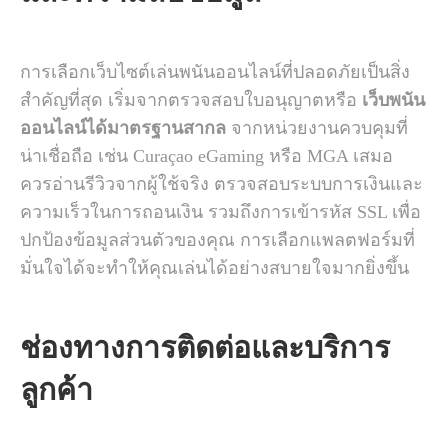
การเลือกเว็บไซต์เล่นพนันออนไลน์ที่ปลอดภัยเป็นสิ่ง
สำคัญที่สุด เริ่มจากตรวจสอบใบอนุญาตหรือ
เว็บพนัน
ออนไลน์ได้มาตรฐานสากล
จากหน่วยงานควบคุมที่
น่าเชื่อถือ เช่น Curaçao eGaming หรือ MGA เสมอ
ควรอ่านรีวิวจากผู้ใช้จริง ตรวจสอบระบบการเงินและ
ความเร็วในการถอนเงิน รวมถึงการเข้ารหัส SSL เพื่อ
ปกป้องข้อมูลส่วนตัวของคุณ การเลือกแพลตฟอร์มที่
มั่นใจได้จะทำให้คุณเล่นได้อย่างสบายใจมากยิ่งขึ้น
ช่องทางการติดต่อและบริการ
ลูกค้า