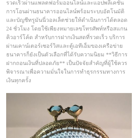
รวดเร็วผ่านแพลตฟอร์มออนไลน์และแอปพลิเคชัน
การโอนผ่านธนาคารออนไลน์พร้อมระบบอัตโนมัติ
และบัญชีทรูมันนี่วอลเล็ตช่วยให้ดำเนินการได้ตลอด
24 ชั่วโมง โดยใช้เพียงหมายเลขโทรศัพท์หรือสแกน
คิวอาร์โค้ด สำหรับการฝากเงินสดที่รวดเร็ว บริการ
ผ่านเคาน์เตอร์เซอร์วิสและตู้เอทีเอ็มของเครือข่าย
ธนาคารก็ยังเป็นตัวเลือกที่ได้รับความนิยม **วิธีการ
ฝากถอนเงินที่ปลอดภัย** เป็นปัจจัยสำคัญที่ผู้ใช้ควร
พิจารณาเพื่อความมั่นใจในการทำธุรกรรมทางการ
เงินทุกครั้ง