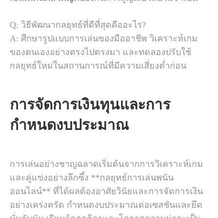
Q: วิธีพัฒนากลยุทธ์ที่ดีที่สุดคืออะไร?
A: ศึกษารูปแบบการเล่นของมืออาชีพ วิเคราะห์เกม
ของตนเองอย่างตรงไปตรงมา และทดลองปรับใช้
กลยุทธ์ใหม่ในสถานการณ์ที่มีความเสี่ยงต่ำก่อน
การจัดการเงินทุนและการ
กำหนดงบประมาณ
การเล่นอย่างชาญฉลาดเริ่มต้นจากการวิเคราะห์เกม
และคู่แข่งอย่างลึกซึ้ง **กลยุทธ์การเล่นพนัน
ออนไลน์** ที่ได้ผลต้องอาศัยวินัยและการจัดการเงิน
อย่างเคร่งครัด กำหนดงบประมาณต่อเซสชันและยึด