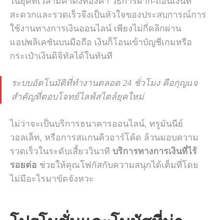
ในยุคที่เวลามีค่าดั่งทองคำ วิธีการฝาก-ถอนเงินที่
สะดวกและรวดเร็วจึงเป็นหัวใจของประสบการณ์การ
ใช้งานทางการเงินออนไลน์ เพียงไม่กี่คลิกผ่าน
แอปพลิเคชันบนมือถือ เงินก็โอนเข้าบัญชีเกมหรือ
กระเป๋าเงินดิจิทัลได้ในทันที
ระบบอัตโนมัติที่ทำงานตลอด 24 ชั่วโมง คือกุญแจ
สำคัญที่ตอบโจทย์ไลฟ์สไตล์ยุคใหม่
ไม่ว่าจะเป็นบริการธนาคารออนไลน์, ทรูมันนีย์
วอลเล็ท, หรือการสแกนคิวอาร์โค้ด ล้วนมอบความ
รวดเร็วในระดับเสี้ยววินาที
บริการทางการเงินที่ไร้
รอยต่อ
ช่วยให้คุณโฟกัสกับความสนุกได้เต็มที่โดย
ไม่มีอะไรมาขัดจังหวะ