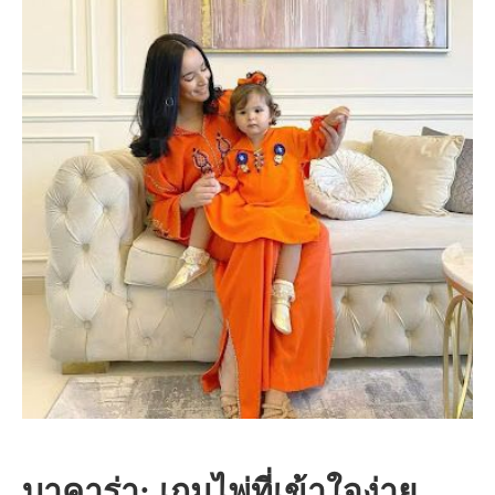
บาคาร่า: เกมไพ่ที่เข้าใจง่าย