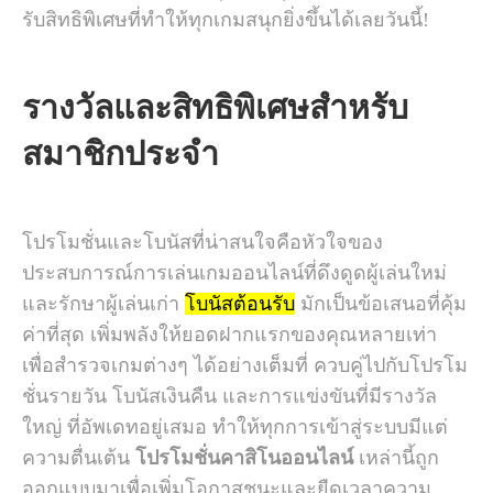
รับสิทธิพิเศษที่ทำให้ทุกเกมสนุกยิ่งขึ้นได้เลยวันนี้!
รางวัลและสิทธิพิเศษสำหรับ
สมาชิกประจำ
โปรโมชั่นและโบนัสที่น่าสนใจคือหัวใจของ
ประสบการณ์การเล่นเกมออนไลน์ที่ดึงดูดผู้เล่นใหม่
และรักษาผู้เล่นเก่า
โบนัสต้อนรับ
มักเป็นข้อเสนอที่คุ้ม
ค่าที่สุด เพิ่มพลังให้ยอดฝากแรกของคุณหลายเท่า
เพื่อสำรวจเกมต่างๆ ได้อย่างเต็มที่ ควบคู่ไปกับโปรโม
ชั่นรายวัน โบนัสเงินคืน และการแข่งขันที่มีรางวัล
ใหญ่ ที่อัพเดทอยู่เสมอ ทำให้ทุกการเข้าสู่ระบบมีแต่
ความตื่นเต้น
โปรโมชั่นคาสิโนออนไลน์
เหล่านี้ถูก
ออกแบบมาเพื่อเพิ่มโอกาสชนะและยืดเวลาความ