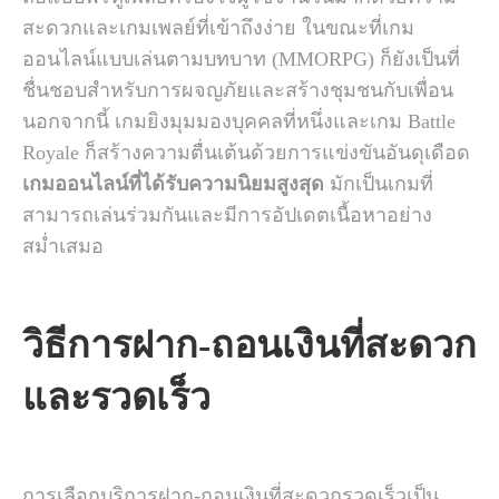
สะดวกและเกมเพลย์ที่เข้าถึงง่าย ในขณะที่เกม
ออนไลน์แบบเล่นตามบทบาท (MMORPG) ก็ยังเป็นที่
ชื่นชอบสำหรับการผจญภัยและสร้างชุมชนกับเพื่อน
นอกจากนี้ เกมยิงมุมมองบุคคลที่หนึ่งและเกม Battle
Royale ก็สร้างความตื่นเต้นด้วยการแข่งขันอันดุเดือด
เกมออนไลน์ที่ได้รับความนิยมสูงสุด
มักเป็นเกมที่
สามารถเล่นร่วมกันและมีการอัปเดตเนื้อหาอย่าง
สม่ำเสมอ
วิธีการฝาก-ถอนเงินที่สะดวก
และรวดเร็ว
การเลือกบริการฝาก-ถอนเงินที่สะดวกรวดเร็วเป็น