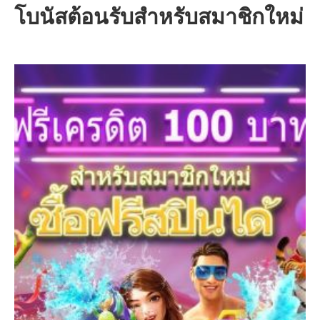
โบนัสต้อนรับสำหรับสมาชิกใหม่