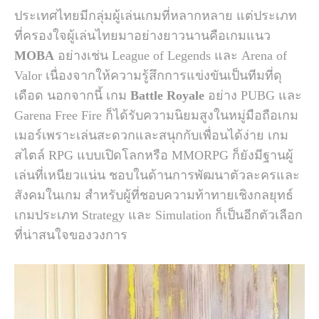
ประเทศไทยมีกลุ่มผู้เล่นเกมที่หลากหลาย แต่ประเภท
ที่ครองใจผู้เล่นไทยมาอย่างยาวนานคือเกมแนว
MOBA
อย่างเช่น League of Legends และ Arena of
Valor เนื่องจากให้ความรู้สึกการแข่งขันเป็นทีมที่ดุ
เดือด นอกจากนี้ เกม
Battle Royale
อย่าง PUBG และ
Garena Free Fire ก็ได้รับความนิยมสูงในหมู่มือถือเกม
เมอร์เพราะเล่นสะดวกและสนุกกับเพื่อนได้ง่าย เกม
สไตล์ RPG แบบเปิดโลกหรือ MMORPG ก็ยังมีฐานผู้
เล่นที่เหนียวแน่น ชอบในด้านการพัฒนาตัวละครและ
สังคมในเกม สำหรับผู้ที่ชอบความท้าทายเชิงกลยุทธ์
เกมประเภท Strategy และ Simulation ก็เป็นอีกตัวเลือก
ที่น่าสนใจของวงการ