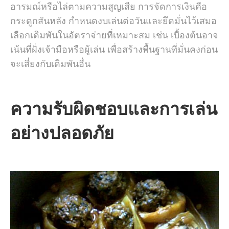
อารมณ์หรือไล่ตามความสูญเสีย การจัดการเงินคือ
กระดูกสันหลัง กำหนดงบเล่นต่อวันและยึดมั่นไว้เสมอ
เลือกเดิมพันในอัตราจ่ายที่เหมาะสม เช่น เบื้องต้นอาจ
เน้นที่ฝั่งเจ้ามือหรือผู้เล่น เพื่อสร้างพื้นฐานที่มั่นคงก่อน
จะเสี่ยงกับเดิมพันอื่น
ความรับผิดชอบและการเล่น
อย่างปลอดภัย