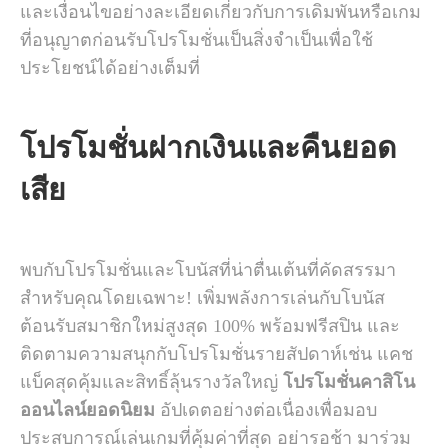
และเงื่อนไขอย่างละเอียดเกี่ยวกับการเดิมพันหรือเกม
ที่อนุญาตก่อนรับโปรโมชั่นเป็นสิ่งจำเป็นเพื่อใช้
ประโยชน์ได้อย่างเต็มที่
โปรโมชั่นฝากเงินและคืนยอด
เสีย
พบกับโปรโมชั่นและโบนัสที่น่าตื่นเต้นที่คัดสรรมา
สำหรับคุณโดยเฉพาะ! เพิ่มพลังการเล่นกับโบนัส
ต้อนรับสมาชิกใหม่สูงสุด 100% พร้อมฟรีสปิน และ
ติดตามความสนุกกับโปรโมชั่นรายสัปดาห์เช่น แคช
แบ็คสุดคุ้มและสิทธิ์ลุ้นรางวัลใหญ่
โปรโมชั่นคาสิโน
ออนไลน์ยอดนิยม
อัปเดตอย่างต่อเนื่องเพื่อมอบ
ประสบการณ์เล่นเกมที่คุ้มค่าที่สุด อย่ารอช้า มาร่วม