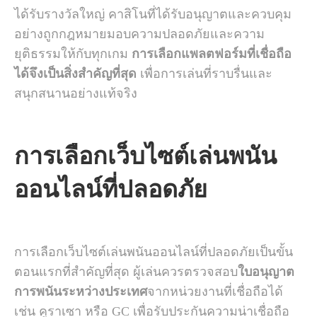
ได้รับรางวัลใหญ่ คาสิโนที่ได้รับอนุญาตและควบคุม
อย่างถูกกฎหมายมอบความปลอดภัยและความ
ยุติธรรมให้กับทุกเกม
การเลือกแพลตฟอร์มที่เชื่อถือ
ได้จึงเป็นสิ่งสำคัญที่สุด
เพื่อการเล่นที่ราบรื่นและ
สนุกสนานอย่างแท้จริง
การเลือกเว็บไซต์เล่นพนัน
ออนไลน์ที่ปลอดภัย
การเลือกเว็บไซต์เล่นพนันออนไลน์ที่ปลอดภัยเป็นขั้น
ตอนแรกที่สำคัญที่สุด ผู้เล่นควรตรวจสอบ
ใบอนุญาต
การพนันระหว่างประเทศ
จากหน่วยงานที่เชื่อถือได้
เช่น คูราเซา หรือ GC เพื่อรับประกันความน่าเชื่อถือ