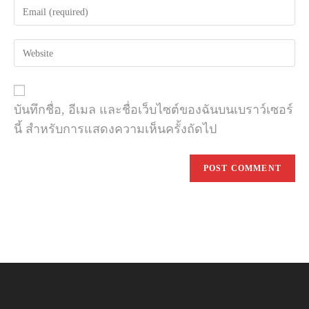
Enter
or
your
username
email
to
Enter
address
comment
your
to
website
comment
URL
(optional)
บันทึกชื่อ, อีเมล และชื่อเว็บไซต์ของฉันบนเบราว์เซอร์
นี้ สำหรับการแสดงความเห็นครั้งถัดไป