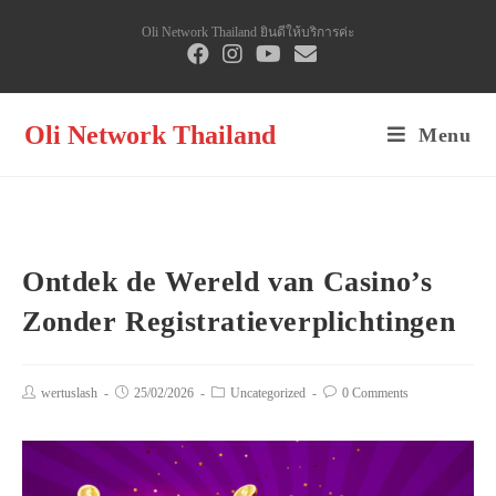
Skip
Oli Network Thailand ยินดีให้บริการค่ะ
to
content
Oli Network Thailand
Menu
Ontdek de Wereld van Casino’s
Zonder Registratieverplichtingen
Post
wertuslash
Post
25/02/2026
Post
Uncategorized
Post
0 Comments
author:
published:
category:
comments: