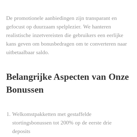
De promotionele aanbiedingen zijn transparant en
gefocust op duurzaam spelplezier. We hanteren
realistische inzetvereisten die gebruikers een eerlijke
kans geven om bonusbedragen om te converteren naar
uitbetaalbaar saldo.
Belangrijke Aspecten van Onze
Bonussen
Welkomstpakketten met gestaffelde
stortingsbonussen tot 200% op de eerste drie
deposits