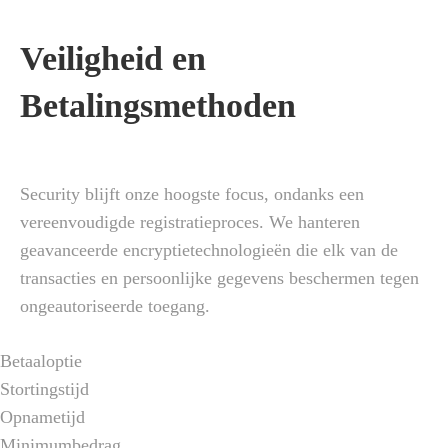
Veiligheid en
Betalingsmethoden
Security blijft onze hoogste focus, ondanks een
vereenvoudigde registratieproces. We hanteren
geavanceerde encryptietechnologieën die elk van de
transacties en persoonlijke gegevens beschermen tegen
ongeautoriseerde toegang.
Betaaloptie
Stortingstijd
Opnametijd
Minimumbedrag