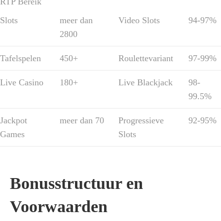
RTP Bereik
Slots
meer dan
Video Slots
94-97%
2800
Tafelspelen
450+
Roulettevariant
97-99%
Live Casino
180+
Live Blackjack
98-
99.5%
Jackpot
meer dan 70
Progressieve
92-95%
Games
Slots
Bonusstructuur en
Voorwaarden