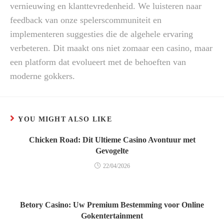
vernieuwing en klanttevredenheid. We luisteren naar
feedback van onze spelerscommuni­teit en
implementeren suggesties die de algehele ervaring
verbeteren. Dit maakt ons niet zomaar een casino, maar
een platform dat evolueert met de behoeften van
moderne gokkers.
YOU MIGHT ALSO LIKE
Chicken Road: Dit Ultieme Casino Avontuur met
Gevogelte
22/04/2026
Betory Casino: Uw Premium Bestemming voor Online
Gokentertainment