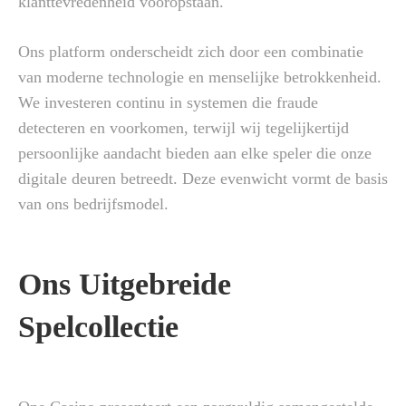
klanttevredenheid vooropstaan.
Ons platform onderscheidt zich door een combinatie
van moderne technologie en menselijke betrokkenheid.
We investeren continu in systemen die fraude
detecteren en voorkomen, terwijl wij tegelijkertijd
persoonlijke aandacht bieden aan elke speler die onze
digitale deuren betreedt. Deze evenwicht vormt de basis
van ons bedrijfsmodel.
Ons Uitgebreide
Spelcollectie