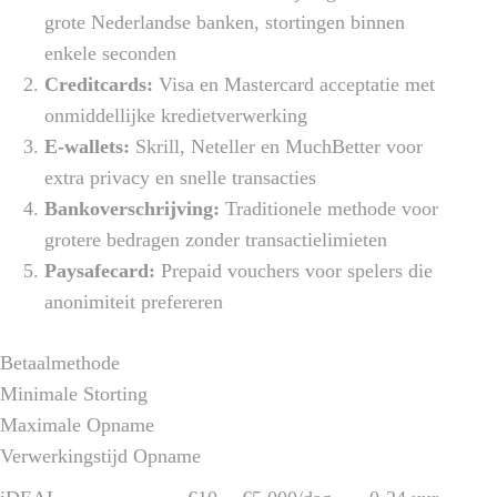
grote Nederlandse banken, stortingen binnen
enkele seconden
Creditcards:
Visa en Mastercard acceptatie met
onmiddellijke kredietverwerking
E-wallets:
Skrill, Neteller en MuchBetter voor
extra privacy en snelle transacties
Bankoverschrijving:
Traditionele methode voor
grotere bedragen zonder transactielimieten
Paysafecard:
Prepaid vouchers voor spelers die
anonimiteit prefereren
Betaalmethode
Minimale Storting
Maximale Opname
Verwerkingstijd Opname