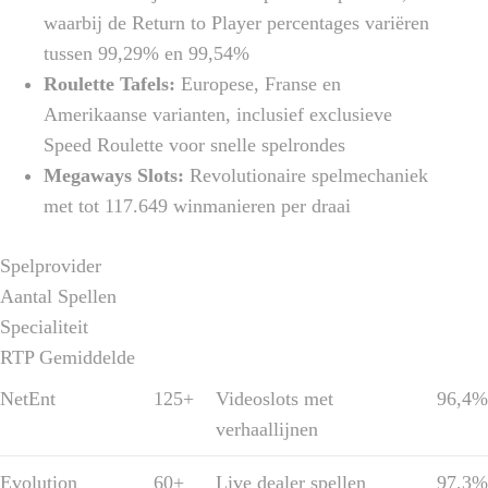
waarbij de Return to Player percentages variëren
tussen 99,29% en 99,54%
Roulette Tafels:
Europese, Franse en
Amerikaanse varianten, inclusief exclusieve
Speed Roulette voor snelle spelrondes
Megaways Slots:
Revolutionaire spelmechaniek
met tot 117.649 winmanieren per draai
Spelprovider
Aantal Spellen
Specialiteit
RTP Gemiddelde
NetEnt
125+
Videoslots met
96,4%
verhaallijnen
Evolution
60+
Live dealer spellen
97,3%