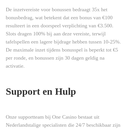
De inzetvereiste voor bonussen bedraagt 35x het
bonusbedrag, wat betekent dat een bonus van €100
resulteert in een doorspeel verplichting van €3.500.
Slots dragen 100% bij aan deze vereiste, terwijl
tafelspellen een lagere bijdrage hebben tussen 10-25%.
De maximale inzet tijdens bonusspel is beperkt tot €5
per ronde, en bonussen zijn 30 dagen geldig na
activatie.
Support en Hulp
Onze supportteam bij One Casino bestaat uit
Nederlandstalige specialisten die 24/7 beschikbaar zijn