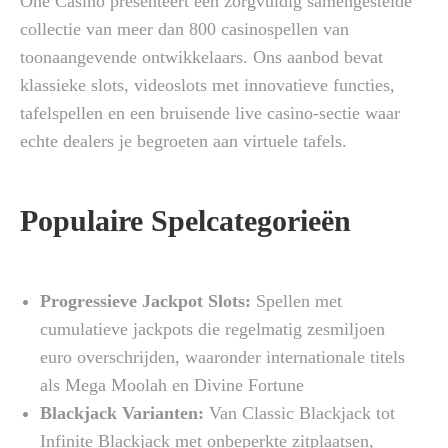
One Casino presenteert een zorgvuldig samengestelde
collectie van meer dan 800 casinospellen van
toonaangevende ontwikkelaars. Ons aanbod bevat
klassieke slots, videoslots met innovatieve functies,
tafelspellen en een bruisende live casino-sectie waar
echte dealers je begroeten aan virtuele tafels.
Populaire Spelcategorieën
Progressieve Jackpot Slots:
Spellen met
cumulatieve jackpots die regelmatig zesmiljoen
euro overschrijden, waaronder internationale titels
als Mega Moolah en Divine Fortune
Blackjack Varianten:
Van Classic Blackjack tot
Infinite Blackjack met onbeperkte zitplaatsen,