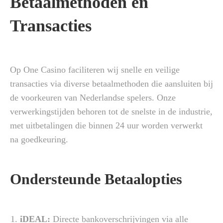
Betaalmethoden en
Transacties
Op One Casino faciliteren wij snelle en veilige
transacties via diverse betaalmethoden die aansluiten bij
de voorkeuren van Nederlandse spelers. Onze
verwerkingstijden behoren tot de snelste in de industrie,
met uitbetalingen die binnen 24 uur worden verwerkt
na goedkeuring.
Ondersteunde Betaalopties
iDEAL:
Directe bankoverschrijvingen via alle