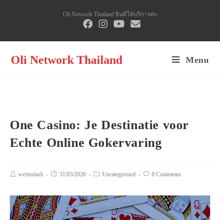
Skip
Oli Network Thailand ยินดีให้บริการค่ะ
to
content
Oli Network Thailand
Menu
One Casino: Je Destinatie voor
Echte Online Gokervaring
Post
wertuslash
Post
31/03/2026
Post
Uncategorized
Post
0 Comments
author:
published:
category:
comments: