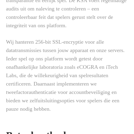
transparantie en eerlijk spel. De KSA voert regelmatige
audits uit om naleving te controleren – een
controleerbaar feit dat spelers gerust stelt over de
integriteit van ons platform.
Wij hanteren 256-bit SSL-encryptie voor alle
datatransmissies tussen jouw apparaat en onze servers.
Ieder spel op ons platform wordt getest door
onafhankelijke laboratoria zoals eCOGRA en iTech
Labs, die de willekeurigheid van spelresultaten
certificeren. Daarnaast implementeren we
tweefactorauthenticatie voor accountbeveiliging en
bieden we zelfuitsluitingsopties voor spelers die een
pauze nodig hebben.