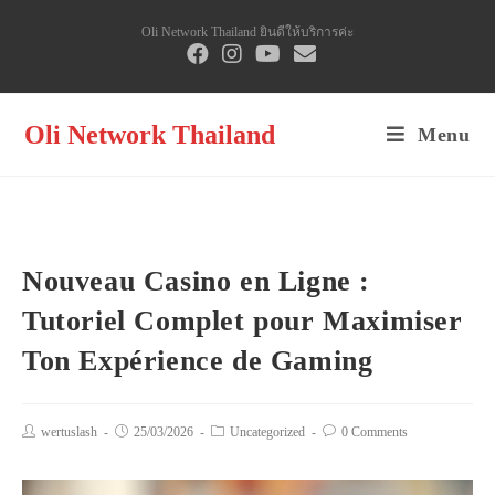
Skip
Oli Network Thailand ยินดีให้บริการค่ะ
to
content
Oli Network Thailand
Menu
Nouveau Casino en Ligne :
Tutoriel Complet pour Maximiser
Ton Expérience de Gaming
Post
wertuslash
Post
25/03/2026
Post
Uncategorized
Post
0 Comments
author:
published:
category:
comments: