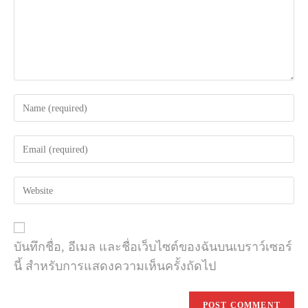
Enter
your
name
Enter
or
your
username
email
to
Enter
address
comment
your
to
website
comment
URL
(optional)
บันทึกชื่อ, อีเมล และชื่อเว็บไซต์ของฉันบนเบราว์เซอร์
นี้ สำหรับการแสดงความเห็นครั้งถัดไป