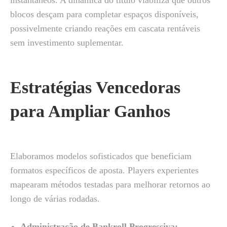
blocos desçam para completar espaços disponíveis,
possivelmente criando reações em cascata rentáveis
sem investimento suplementar.
Estratégias Vencedoras
para Ampliar Ganhos
Elaboramos modelos sofisticados que beneficiam
formatos específicos de aposta. Players experientes
mapearam métodos testadas para melhorar retornos ao
longo de várias rodadas.
Administração de Bankroll Progressiva: