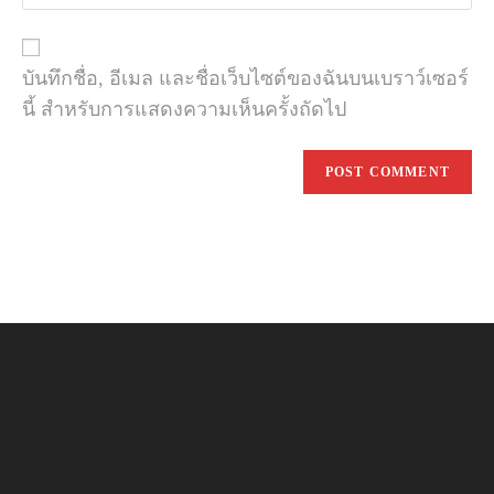
your
to
website
comment
URL
(optional)
บันทึกชื่อ, อีเมล และชื่อเว็บไซต์ของฉันบนเบราว์เซอร์
นี้ สำหรับการแสดงความเห็นครั้งถัดไป