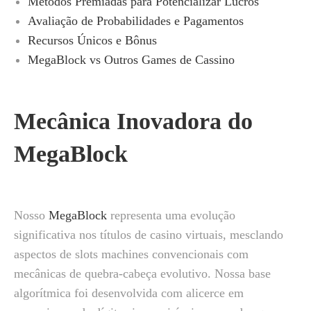
Métodos Premiadas para Potencializar Lucros
Avaliação de Probabilidades e Pagamentos
Recursos Únicos e Bônus
MegaBlock vs Outros Games de Cassino
Mecânica Inovadora do
MegaBlock
Nosso
MegaBlock
representa uma evolução
significativa nos títulos de casino virtuais, mesclando
aspectos de slots machines convencionais com
mecânicas de quebra-cabeça evolutivo. Nossa base
algorítmica foi desenvolvida com alicerce em