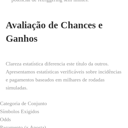
Avaliação de Chances e
Ganhos
Clareza estatística diferencia este título da outros.
Apresentamos estatísticas verificáveis sobre incidências
e pagamentos baseados em milhares de rodadas
simuladas.
Categoria de Conjunto
Símbolos Exigidos
Odds
Pagamento (x Aposta)