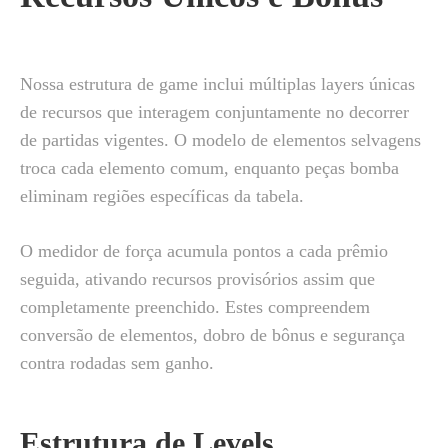
Nossa estrutura de game inclui múltiplas layers únicas
de recursos que interagem conjuntamente no decorrer
de partidas vigentes. O modelo de elementos selvagens
troca cada elemento comum, enquanto peças bomba
eliminam regiões específicas da tabela.
O medidor de força acumula pontos a cada prêmio
seguida, ativando recursos provisórios assim que
completamente preenchido. Estes compreendem
conversão de elementos, dobro de bônus e segurança
contra rodadas sem ganho.
Estrutura de Levels