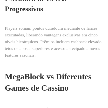
Progressivos
Players somam pontos duradoura mediante de lances
executadas, liberando vantagens exclusivas em cinco
níveis hierárquicos. Prêmios incluem cashback elevado,
tetos de aposta superiores e acesso antecipado a novos
features sazonais.
MegaBlock vs Diferentes
Games de Cassino