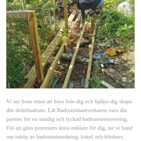
Vi ser fram emot att höra från dig och hjälpa dig skapa
ditt drömbadrum. Låt Badrumshantverkaren vara din
partner för en smidig och lyckad badrumsrenovering.
För att göra processen ännu enklare för dig, tar vi hand
om inköp av badrumsinredning, kakel och klinkers.