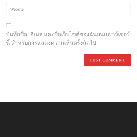
email
to
Enter
address
comment
your
to
website
comment
URL
(optional)
บันทึกชื่อ, อีเมล และชื่อเว็บไซต์ของฉันบนเบราว์เซอร์
นี้ สำหรับการแสดงความเห็นครั้งถัดไป