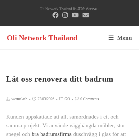
Skip
Oli Network Thailand ยินดีให้บริการค่ะ
to
content
Oli Network Thailand
Menu
Låt oss renovera ditt badrum
Post
wertuslash
Post
22/03/2026
Post
GO
Post
0 Comments
author:
published:
category:
comments:
Kunden uppskattade att allt samordnades i ett och
samma projekt. Vi använde vägghängda möbler, stor
spegel och
bra badrumsfirma
duschvägg i glas för att