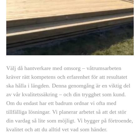
Välj då hantverkare med omsorg – våtrumsarbeten
kräver rätt kompetens och erfarenhet för att resultatet
ska hålla i längden. Denna genomgång är en viktig del
av vår kvalitetssäkring – och din trygghet som kund.
Om du endast har ett badrum ordnar vi ofta med
tillfälliga lösningar. Vi planerar arbetet så att det stör
din vardag så lite som möjligt. Vi bygger på förtroende,
kvalitet och att du alltid vet vad som händer.