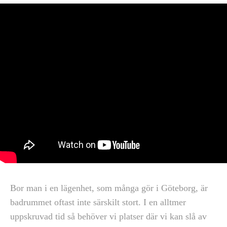
Bor man i en lägenhet, som många gör i Göteborg, är
badrummet oftast inte särskilt stort. I en alltmer
uppskruvad tid så behöver vi platser där vi kan slå av