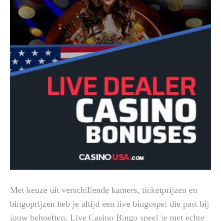
Met keuze uit verschillende kamers, ticketprijzen en
bingoprijzen heb je altijd een live bingospel die past bij
jouw behoeften. Live Casino Bingo speel je met echte