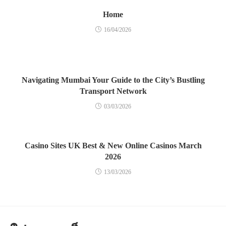
Home
16/04/2026
Navigating Mumbai Your Guide to the City’s Bustling
Transport Network
03/03/2026
Casino Sites UK Best & New Online Casinos March
2026
13/03/2026