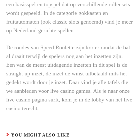
een basisspel en topspel dat op verschillende rollensets
wordt gespeeld. In de categorie gokkasten en
fruitautomaten (ook classic slots genoemd) vind je meer
op Nederland gerichte spellen.
De rondes van Speed Roulette zijn korter omdat de bal
al draait terwijl de spelers nog aan het inzetten zijn.
Een van de meest uitdagende inzetten in dit spel is de
straight up inzet, de inzet de winst uitbetaald mits het
gedekt wordt door je inzet. Daar vind je alle tafels die
we aanbieden voor live casino games. Als je naar onze
live casino pagina surft, kom je in de lobby van het live
casino terecht.
YOU MIGHT ALSO LIKE