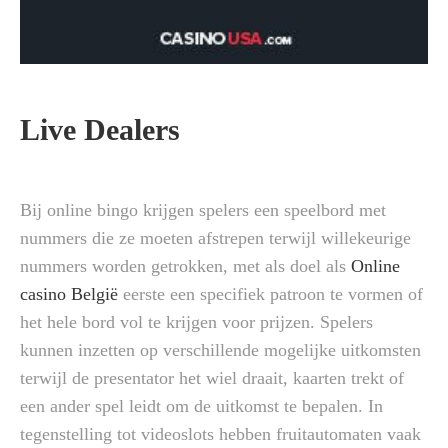
Live Dealers
Bij online bingo krijgen spelers een speelbord met
nummers die ze moeten afstrepen terwijl willekeurige
nummers worden getrokken, met als doel als
Online
casino België
eerste een specifiek patroon te vormen of
het hele bord vol te krijgen voor prijzen. Spelers
kunnen inzetten op verschillende mogelijke uitkomsten
terwijl de presentator het wiel draait, kaarten trekt of
een ander spel leidt om de uitkomst te bepalen. In
tegenstelling tot videoslots hebben fruitautomaten vaak