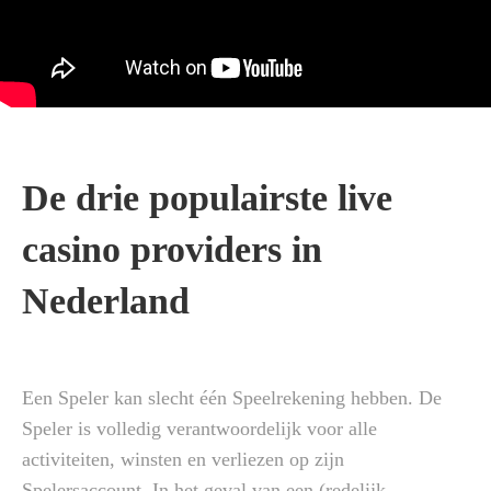
De drie populairste live
casino providers in
Nederland
Een Speler kan slecht één Speelrekening hebben. De
Speler is volledig verantwoordelijk voor alle
activiteiten, winsten en verliezen op zijn
Spelersaccount. In het geval van een (redelijk