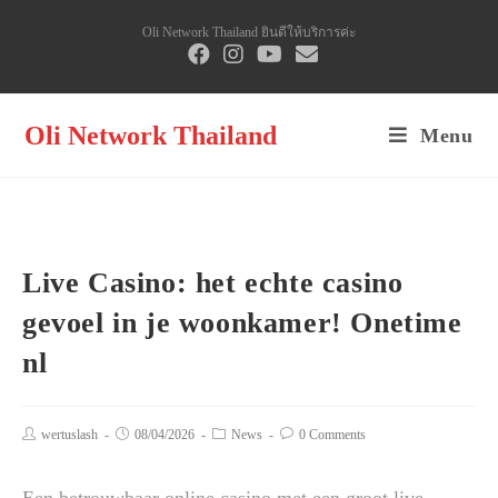
Skip
Oli Network Thailand ยินดีให้บริการค่ะ
to
content
Oli Network Thailand
Menu
Live Casino: het echte casino
gevoel in je woonkamer! Onetime
nl
Post
wertuslash
Post
08/04/2026
Post
News
Post
0 Comments
author:
published:
category:
comments: