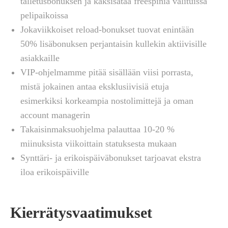
talletusbonuksen ja kaksisataa freespiniä valituissa
pelipaikoissa
Jokaviikkoiset reload-bonukset tuovat enintään
50% lisäbonuksen perjantaisin kullekin aktiivisille
asiakkaille
VIP-ohjelmamme pitää sisällään viisi porrasta,
mistä jokainen antaa eksklusiivisiä etuja
esimerkiksi korkeampia nostolimittejä ja oman
account managerin
Takaisinmaksuohjelma palauttaa 10-20 %
miinuksista viikoittain statuksesta mukaan
Synttäri- ja erikoispäiväbonukset tarjoavat ekstra
iloa erikoispäiville
Kierrätysvaatimukset