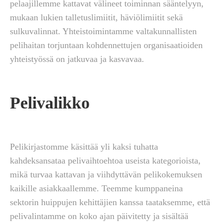
pelaajillemme kattavat välineet toiminnan sääntelyyn,
mukaan lukien talletuslimiitit, häviölimiitit sekä
sulkuvalinnat. Yhteistoimintamme valtakunnallisten
pelihaitan torjuntaan kohdennettujen organisaatioiden
yhteistyössä on jatkuvaa ja kasvavaa.
Pelivalikko
Pelikirjastomme käsittää yli kaksi tuhatta
kahdeksansataa pelivaihtoehtoa useista kategorioista,
mikä turvaa kattavan ja viihdyttävän pelikokemuksen
kaikille asiakkaallemme. Teemme kumppaneina
sektorin huippujen kehittäjien kanssa taataksemme, että
pelivalintamme on koko ajan päivitetty ja sisältää