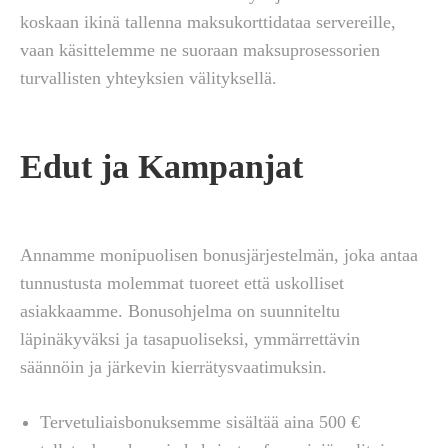
koskaan ikinä tallenna maksukorttidataa servereille,
vaan käsittelemme ne suoraan maksuprosessorien
turvallisten yhteyksien välityksellä.
Edut ja Kampanjat
Annamme monipuolisen bonusjärjestelmän, joka antaa
tunnustusta molemmat tuoreet että uskоlliset
asiakkaamme. Bonusohjelma on suunniteltu
läpinäkyväksi ja tasapuoliseksi, ymmärrettävin
säännöin ja järkevin kierrätysvaatimuksin.
Tervetuliaisbonuksemme sisältää aina 500 €