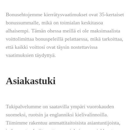
Bonusehtojemme kierrätysvaatimukset ovat 35-kertaiset
bonussummalle, mikä on toimialan keskitasoa
alhaisempi. Tämän ohessa meillä ei ole maksimaalista
voittolimittaa bonuspeleillä pelattaessa, mikä tarkoittaa,
että kaikki voittosi ovat täysin nostettavissa
vaatimuksien täydyttyä.
Asiakastuki
Tukipalvelumme on saatavilla ympäri vuorokauden
suomeksi, ruotsin ja englanniksi kielivalinnoilla.
Tiimimme rakentuu ammattitaitoisista asiantuntijoista,