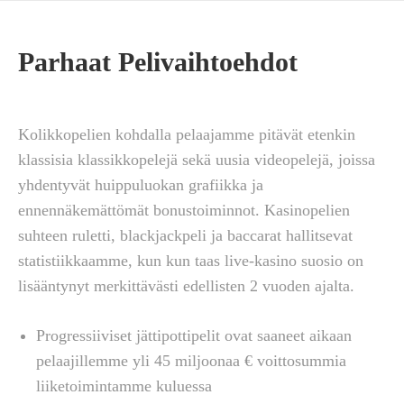
Parhaat Pelivaihtoehdot
Kolikkopelien kohdalla pelaajamme pitävät etenkin
klassisia klassikkopelejä sekä uusia videopelejä, joissa
yhdentyvät huippuluokan grafiikka ja
ennennäkemättömät bonustoiminnot. Kasinopelien
suhteen ruletti, blackjackpeli ja baccarat hallitsevat
statistiikkaamme, kun kun taas live-kasino suosio on
lisääntynyt merkittävästi edellisten 2 vuoden ajalta.
Progressiiviset jättipottipelit ovat saaneet aikaan
pelaajillemme yli 45 miljoonaa € voittosummia
liiketoimintamme kuluessa