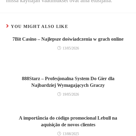
missä käyttäjän vaatimukset ovat aina etusijalla.
YOU MIGHT ALSO LIKE
7Bit Casino – Najlepsze doświadczenia w grach online
13/05/2026
888Starz – Profesjonalna System Do Gier dla
Najbardziej Wymagających Graczy
19/05/2026
A importância do código promocional Lebull na
aquisição de novos clientes
13/08/2025