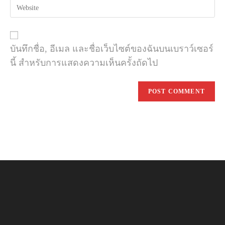
Enter
address
comment
your
to
website
comment
URL
(optional)
บันทึกชื่อ, อีเมล และชื่อเว็บไซต์ของฉันบนเบราว์เซอร์
นี้ สำหรับการแสดงความเห็นครั้งถัดไป