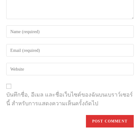
Enter
your
name
Enter
or
your
username
email
to
Enter
address
comment
your
to
website
comment
URL
(optional)
บันทึกชื่อ, อีเมล และชื่อเว็บไซต์ของฉันบนเบราว์เซอร์
นี้ สำหรับการแสดงความเห็นครั้งถัดไป