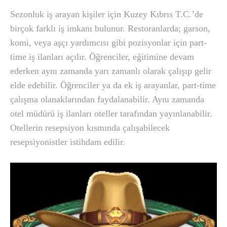
Sezonluk iş arayan kişiler için Kuzey Kıbrıs T.C.’de
birçok farklı iş imkanı bulunur. Restoranlarda; garson,
komi, veya aşçı yardımcısı gibi pozisyonlar için part-
time iş ilanları açılır. Öğrenciler, eğitimine devam
ederken aynı zamanda yarı zamanlı olarak çalışıp gelir
elde edebilir. Öğrenciler ya da ek iş arayanlar, part-time
çalışma olanaklarından faydalanabilir. Aynı zamanda
otel müdürü iş ilanları oteller tarafından yayınlanabilir.
Otellerin resepsiyon kısmında çalışabilecek
resepsiyonistler istihdam edilir.