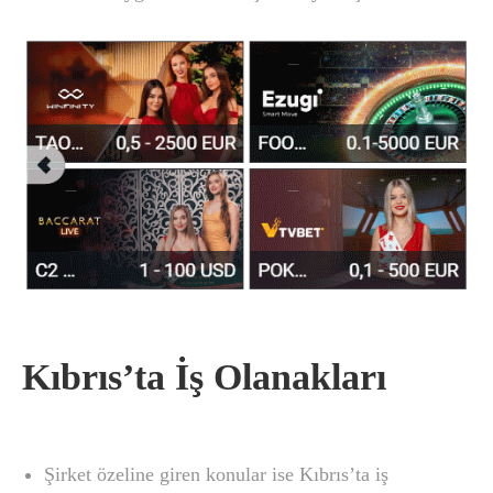
Kıbrıs’ta İş Olanakları
Şirket özeline giren konular ise Kıbrıs’ta iş