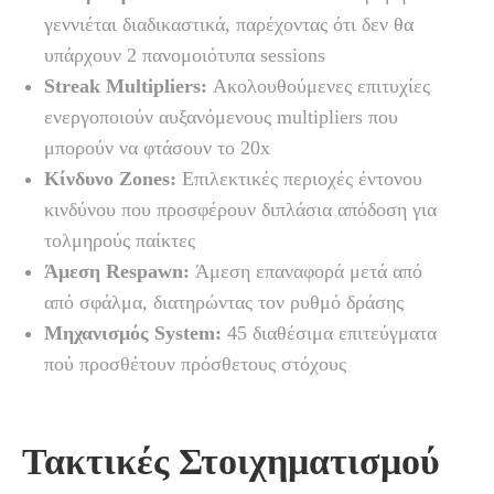
γεννιέται διαδικαστικά, παρέχοντας ότι δεν θα
υπάρχουν 2 πανομοιότυπα sessions
Streak Multipliers:
Ακολουθούμενες επιτυχίες
ενεργοποιούν αυξανόμενους multipliers που
μπορούν να φτάσουν το 20x
Κίνδυνο Zones:
Επιλεκτικές περιοχές έντονου
κινδύνου που προσφέρουν διπλάσια απόδοση για
τολμηρούς παίκτες
Άμεση Respawn:
Άμεση επαναφορά μετά από
από σφάλμα, διατηρώντας τον ρυθμό δράσης
Μηχανισμός System:
45 διαθέσιμα επιτεύγματα
πού προσθέτουν πρόσθετους στόχους
Τακτικές Στοιχηματισμού