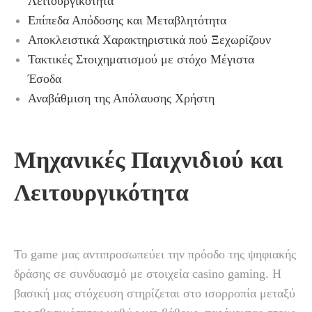
Λειτουργικότητα
Επίπεδα Απόδοσης και Μεταβλητότητα
Αποκλειστικά Χαρακτηριστικά πού Ξεχωρίζουν
Τακτικές Στοιχηματισμού με στόχο Μέγιστα
Έσοδα
Αναβάθμιση της Απόλαυσης Χρήστη
Μηχανικές Παιχνιδιού και
Λειτουργικότητα
Το game μας αντιπροσωπεύει την πρόοδο της ψηφιακής
δράσης σε συνδυασμό με στοιχεία casino gaming. Η
βασική μας στόχευση στηρίζεται στο ισορροπία μεταξύ