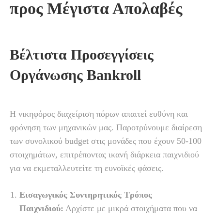
προς Μέγιστα Απολαβές
Βέλτιστα Προσεγγίσεις
Οργάνωσης Bankroll
Η νικηφόρος διαχείριση πόρων απαιτεί ευθύνη και
φρόνηση των μηχανικών μας. Παροτρύνουμε διαίρεση
των συνολικού budget στις μονάδες που έχουν 50-100
στοιχημάτων, επιτρέποντας ικανή διάρκεια παιχνιδιού
για να εκμεταλλευτείτε τη ευνοϊκές φάσεις.
Εισαγωγικός Συντηρητικός Τρόπος
Παιχνιδιού:
Αρχίστε με μικρά στοιχήματα που να