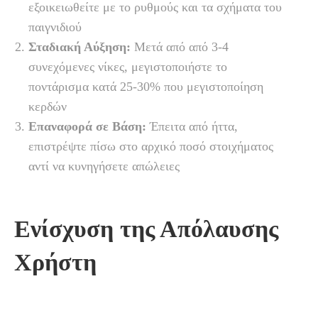
εξοικειωθείτε με το ρυθμούς και τα σχήματα του
παιγνιδιού
Σταδιακή Αύξηση:
Μετά από από 3-4
συνεχόμενες νίκες, μεγιστοποιήστε το
ποντάρισμα κατά 25-30% που μεγιστοποίηση
κερδών
Επαναφορά σε Βάση:
Έπειτα από ήττα,
επιστρέψτε πίσω στο αρχικό ποσό στοιχήματος
αντί να κυνηγήσετε απώλειες
Ενίσχυση της Απόλαυσης
Χρήστη