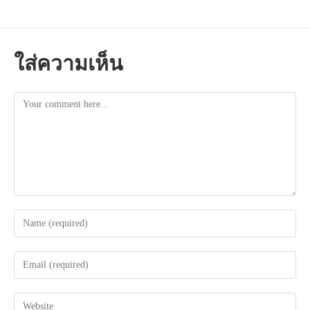
ใส่ความเห็น
Comment
Enter
your
name
Enter
or
your
username
email
to
Enter
address
comment