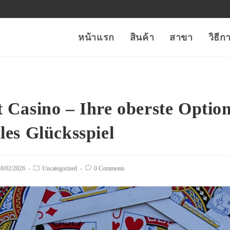
หน้าแรก
สินค้า
สาขา
วิธี
t Casino – Ihre oberste Option
les Glücksspiel
t
18/02/2026
Post
Uncategorized
Post
0 Comments
lished:
category:
comments: