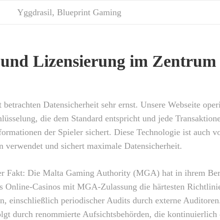
Yggdrasil, Blueprint Gaming
 und Lizensierung im Zentrum
t betrachten Datensicherheit sehr ernst. Unsere Webseite operi
lüsselung, die dem Standard entspricht und jede Transaktion
formationen der Spieler sichert. Diese Technologie ist auch v
en verwendet und sichert maximale Datensicherheit.
rter Fakt: Die Malta Gaming Authority (MGA) hat in ihrem Be
ass Online-Casinos mit MGA-Zulassung die härtesten Richtlini
n, einschließlich periodischer Audits durch externe Auditoren
lgt durch renommierte Aufsichtsbehörden, die kontinuierlich 