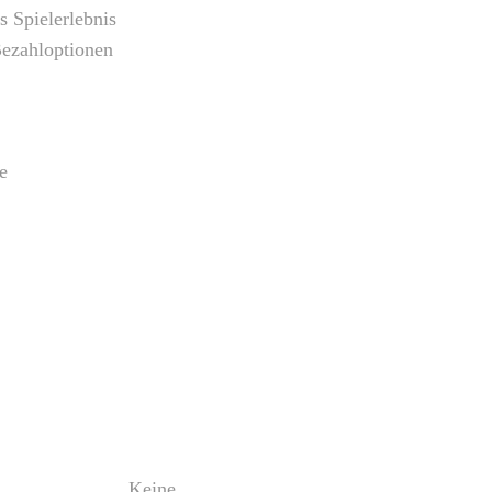
s Spielerlebnis
 Bezahloptionen
e
Keine