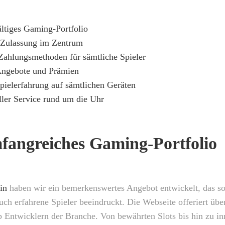
ältiges Gaming-Portfolio
 Zulassung im Zentrum
 Zahlungsmethoden für sämtliche Spieler
Angebote und Prämien
pielerfahrung auf sämtlichen Geräten
ller Service rund um die Uhr
fangreiches Gaming-Portfolio
gin
haben wir ein bemerkenswertes Angebot entwickelt, das s
uch erfahrene Spieler beeindruckt. Die Webseite offeriert übe
 Entwicklern der Branche. Von bewährten Slots bis hin zu in