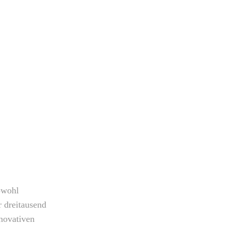
owohl
r dreitausend
novativen