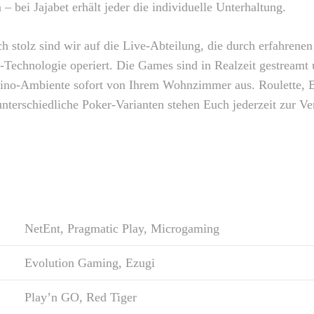
 – bei Jajabet erhält jeder die individuelle Unterhaltung.
h stolz sind wir auf die Live-Abteilung, die durch erfahrene
Technologie operiert. Die Games sind in Realzeit gestreamt 
sino-Ambiente sofort von Ihrem Wohnzimmer aus. Roulette, B
nterschiedliche Poker-Varianten stehen Euch jederzeit zur V
NetEnt, Pragmatic Play, Microgaming
Evolution Gaming, Ezugi
Play’n GO, Red Tiger