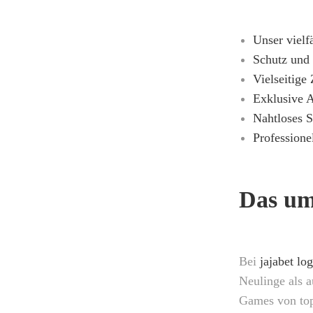
Unser vielf
Schutz und
Vielseitige
Exklusive 
Nahtloses S
Professione
Das um
Bei
jajabet lo
Neulinge als a
Games von top