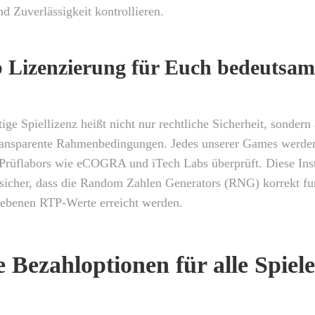
d Zuverlässigkeit kontrollieren.
 Lizenzierung für Euch bedeutsam 
tige Spiellizenz heißt nicht nur rechtliche Sicherheit, sondern
transparente Rahmenbedingungen. Jedes unserer Games werde
 Prüflabors wie eCOGRA und iTech Labs überprüft. Diese Inst
 sicher, dass die Random Zahlen Generators (RNG) korrekt fu
gebenen RTP-Werte erreicht werden.
e Bezahloptionen für alle Spiel