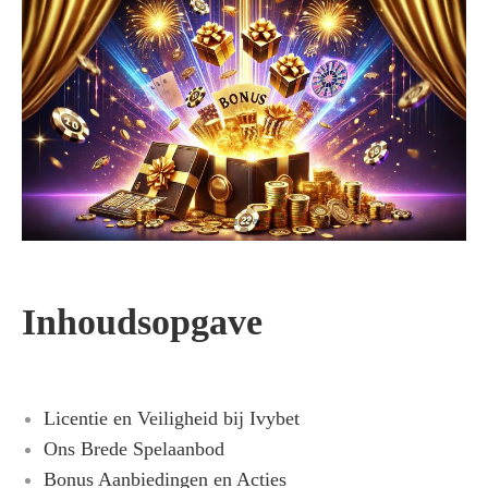
Inhoudsopgave
Licentie en Veiligheid bij Ivybet
Ons Brede Spelaanbod
Bonus Aanbiedingen en Acties