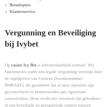
Betaalopties
Klantenservice
Vergunning en Beveiliging
bij Ivybet
Op
casino Ivy Bet
is betrouwbaarheid centraal. Wij
functioneren onder een legale vergunning verstrekt door
de regelgevers van Curacao (licentienummer:
8048/JAZ), dit garandeert dat al onze operaties zijn
gecontroleerd en beantwoorden aan rigoureuze
voorschriften. Deze verificatie verzekert dat gebruikers
in een beveiligde en gereguleerde context kunnen