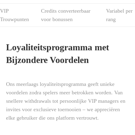
VIP
Credits converteerbaar
Variabel per
Trouwpunten
voor bonussen
rang
Loyaliteitsprogramma met
Bijzondere Voordelen
Ons meerlaags loyaliteitsprogramma geeft unieke
voordelen zodra spelers meer betrokken worden. Van
snellere withdrawals tot persoonlijke VIP managers en
invites voor exclusieve toernooien – we appreciëren
elke gebruiker die ons platform vertrouwt.