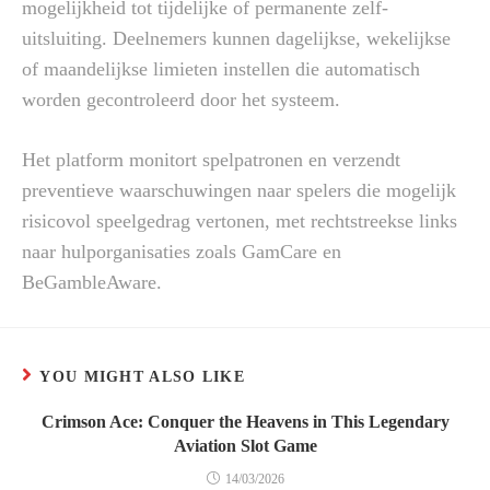
mogelijkheid tot tijdelijke of permanente zelf-
uitsluiting. Deelnemers kunnen dagelijkse, wekelijkse
of maandelijkse limieten instellen die automatisch
worden gecontroleerd door het systeem.
Het platform monitort spelpatronen en verzendt
preventieve waarschuwingen naar spelers die mogelijk
risicovol speelgedrag vertonen, met rechtstreekse links
naar hulporganisaties zoals GamCare en
BeGambleAware.
YOU MIGHT ALSO LIKE
Crimson Ace: Conquer the Heavens in This Legendary
Aviation Slot Game
14/03/2026