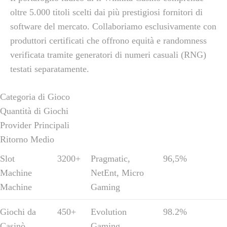
oltre 5.000 titoli scelti dai più prestigiosi fornitori di
software del mercato. Collaboriamo esclusivamente con
produttori certificati che offrono equità e randomness
verificata tramite generatori di numeri casuali (RNG)
testati separatamente.
Categoria di Gioco
Quantità di Giochi
Provider Principali
Ritorno Medio
Slot
3200+
Pragmatic,
96,5%
Machine
NetEnt, Micro
Machine
Gaming
Giochi da
450+
Evolution
98.2%
Casinò
Gaming,