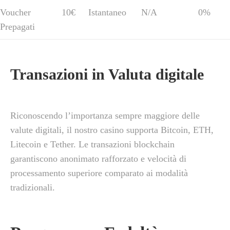
Voucher
10€
Istantaneo
N/A
0%
Prepagati
Transazioni in Valuta digitale
Riconoscendo l’importanza sempre maggiore delle
valute digitali, il nostro casino supporta Bitcoin, ETH,
Litecoin e Tether. Le transazioni blockchain
garantiscono anonimato rafforzato e velocità di
processamento superiore comparato ai modalità
tradizionali.