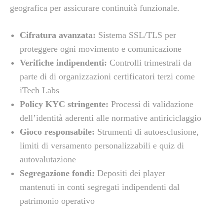
geografica per assicurare continuità funzionale.
Cifratura avanzata:
Sistema SSL/TLS per
proteggere ogni movimento e comunicazione
Verifiche indipendenti:
Controlli trimestrali da
parte di di organizzazioni certificatori terzi come
iTech Labs
Policy KYC stringente:
Processi di validazione
dell’identità aderenti alle normative antiriciclaggio
Gioco responsabile:
Strumenti di autoesclusione,
limiti di versamento personalizzabili e quiz di
autovalutazione
Segregazione fondi:
Depositi dei player
mantenuti in conti segregati indipendenti dal
patrimonio operativo