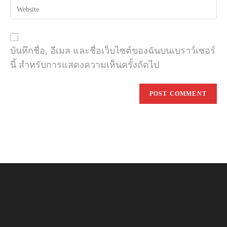
Enter
address
comment
your
to
website
comment
URL
(optional)
บันทึกชื่อ, อีเมล และชื่อเว็บไซต์ของฉันบนเบราว์เซอร์
นี้ สำหรับการแสดงความเห็นครั้งถัดไป