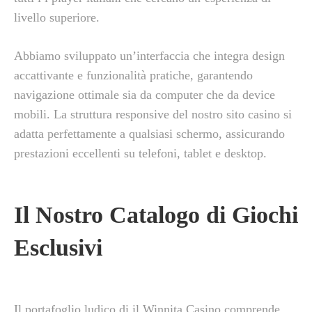
livello superiore.
Abbiamo sviluppato un’interfaccia che integra design
accattivante e funzionalità pratiche, garantendo
navigazione ottimale sia da computer che da device
mobili. La struttura responsive del nostro sito casino si
adatta perfettamente a qualsiasi schermo, assicurando
prestazioni eccellenti su telefoni, tablet e desktop.
Il Nostro Catalogo di Giochi
Esclusivi
Il portafoglio ludico di il Winnita Casino comprende