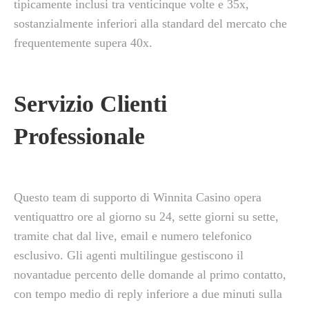
tipicamente inclusi tra venticinque volte e 35x,
sostanzialmente inferiori alla standard del mercato che
frequentemente supera 40x.
Servizio Clienti
Professionale
Questo team di supporto di Winnita Casino opera
ventiquattro ore al giorno su 24, sette giorni su sette,
tramite chat dal live, email e numero telefonico
esclusivo. Gli agenti multilingue gestiscono il
novantadue percento delle domande al primo contatto,
con tempo medio di reply inferiore a due minuti sulla