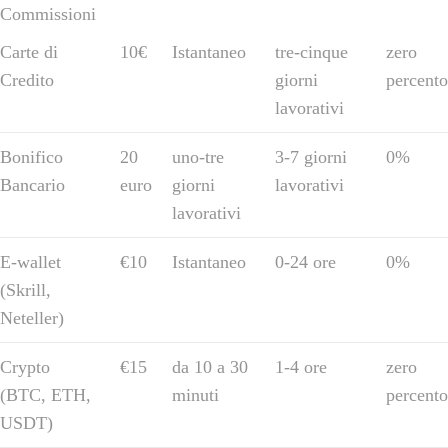
Commissioni
Carte di
10€
Istantaneo
tre-cinque
zero
Credito
giorni
percento
lavorativi
Bonifico
20
uno-tre
3-7 giorni
0%
Bancario
euro
giorni
lavorativi
lavorativi
E-wallet
€10
Istantaneo
0-24 ore
0%
(Skrill,
Neteller)
Crypto
€15
da 10 a 30
1-4 ore
zero
(BTC, ETH,
minuti
percento
USDT)