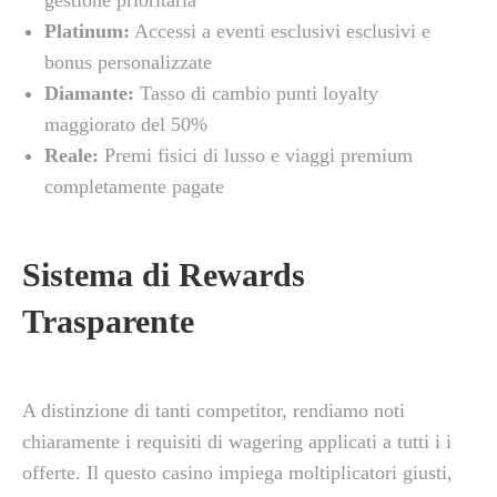
gestione prioritaria
Platinum:
Accessi a eventi esclusivi esclusivi e
bonus personalizzate
Diamante:
Tasso di cambio punti loyalty
maggiorato del 50%
Reale:
Premi fisici di lusso e viaggi premium
completamente pagate
Sistema di Rewards
Trasparente
A distinzione di tanti competitor, rendiamo noti
chiaramente i requisiti di wagering applicati a tutti i i
offerte. Il questo casino impiega moltiplicatori giusti,