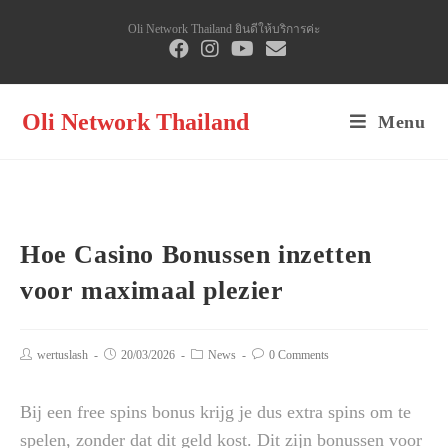
Skip
Oli Network Thailand ยินดีให้บริการค่ะ
to
content
Oli Network Thailand
Menu
Hoe Casino Bonussen inzetten
voor maximaal plezier
Post
wertuslash
Post
20/03/2026
Post
News
Post
0 Comments
author:
published:
category:
comments:
Bij een free spins bonus krijg je dus extra spins om te
spelen, zonder dat dit geld kost. Dit zijn bonussen voor