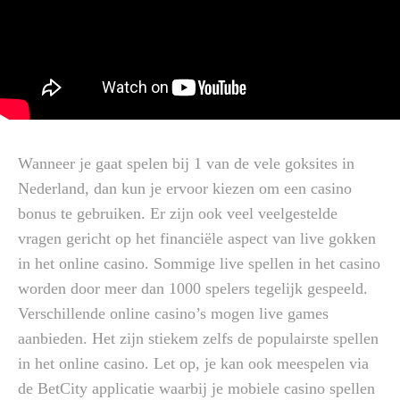
Wanneer je gaat spelen bij 1 van de vele goksites in
Nederland, dan kun je ervoor kiezen om een casino
bonus te gebruiken. Er zijn ook veel veelgestelde
vragen gericht op het financiële aspect van live gokken
in het online casino. Sommige live spellen in het casino
worden door meer dan 1000 spelers tegelijk gespeeld.
Verschillende online casino’s mogen live games
aanbieden. Het zijn stiekem zelfs de populairste spellen
in het online casino. Let op, je kan ook meespelen via
de BetCity applicatie waarbij je mobiele casino spellen