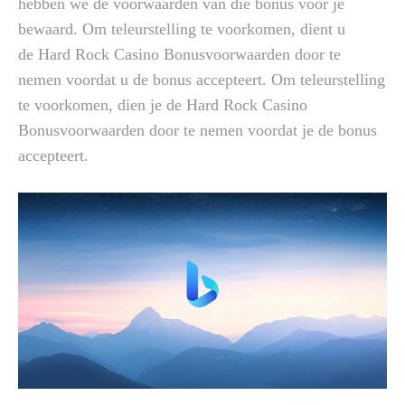
hebben we de voorwaarden van die bonus voor je
bewaard. Om teleurstelling te voorkomen, dient u
de Hard Rock Casino Bonusvoorwaarden door te
nemen voordat u de bonus accepteert. Om teleurstelling
te voorkomen, dien je de Hard Rock Casino
Bonusvoorwaarden door te nemen voordat je de bonus
accepteert.