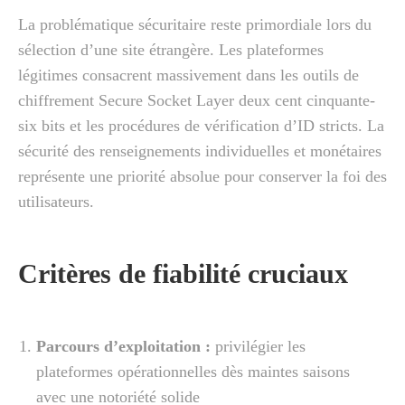
La problématique sécuritaire reste primordiale lors du
sélection d’une site étrangère. Les plateformes
légitimes consacrent massivement dans les outils de
chiffrement Secure Socket Layer deux cent cinquante-
six bits et les procédures de vérification d’ID stricts. La
sécurité des renseignements individuelles et monétaires
représente une priorité absolue pour conserver la foi des
utilisateurs.
Critères de fiabilité cruciaux
Parcours d’exploitation :
privilégier les
plateformes opérationnelles dès maintes saisons
avec une notoriété solide