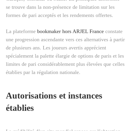
se trouve dans la non-présence de limitation sur les
formes de pari acceptés et les rendements offertes.
La plateforme
bookmaker hors ARJEL France
constate
une progression ascendante vers ces alternatives à partir
de plusieurs ans. Les joueurs avertis apprécient
spécialement la palette élargie de options de paris et les
limites de pari considérablement plus élevées que celles
établies par la régulation nationale.
Autorisations et instances
établies