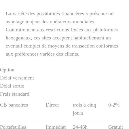
La variété des possibilités financières représente un
avantage majeur des opérateurs mondiales.
Contrairement aux restrictions fixées aux plateformes
hexagonaux, ces sites acceptent habituellement un
éventail complet de moyens de transaction conformes
aux préférences variées des clients.
Option
Délai versement
Délai sortie
Frais standard
CB bancaires
Direct
trois à cinq
0-2%
jours
Portefeuilles
Immédiat
24-48h
Gratuit