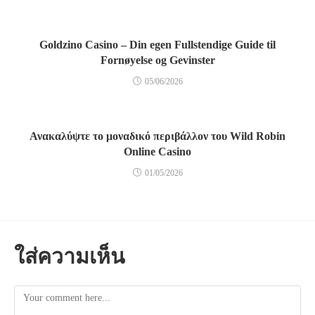
Goldzino Casino – Din egen Fullstendige Guide til
Fornøyelse og Gevinster
05/06/2026
Ανακαλύψτε το μοναδικό περιβάλλον του Wild Robin
Online Casino
01/05/2026
ใส่ความเห็น
Comment