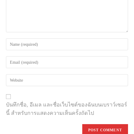
Enter
your
name
Enter
or
your
username
email
to
Enter
address
comment
your
to
website
comment
URL
(optional)
บันทึกชื่อ, อีเมล และชื่อเว็บไซต์ของฉันบนเบราว์เซอร์
นี้ สำหรับการแสดงความเห็นครั้งถัดไป