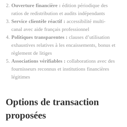
Ouverture financière :
édition périodique des
ratios de redistribution et audits indépendants
Service clientèle réactif :
accessibilité multi-
canal avec aide français professionnel
Politiques transparentes :
clauses d’utilisation
exhaustives relatives à les encaissements, bonus et
règlement de litiges
Associations vérifiables :
collaborations avec des
fournisseurs reconnus et institutions financières
légitimes
Options de transaction
proposées