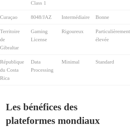
Class 1
Curaçao
8048/JAZ
Intermédiaire
Bonne
Territoire
Gaming
Rigoureux
Particulièrement
de
License
élevée
Gibraltar
République
Data
Minimal
Standard
du Costa
Processing
Rica
Les bénéfices des
plateformes mondiaux