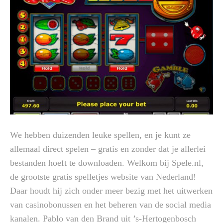
We hebben duizenden leuke spellen, en je kunt ze
allemaal direct spelen – gratis en zonder dat je allerlei
bestanden hoeft te downloaden. Welkom bij Spele.nl,
de grootste gratis spelletjes website van Nederland!
Daar houdt hij zich onder meer bezig met het uitwerken
van casinobonussen en het beheren van de social media
kanalen. Pablo van den Brand uit ’s-Hertogenbosch