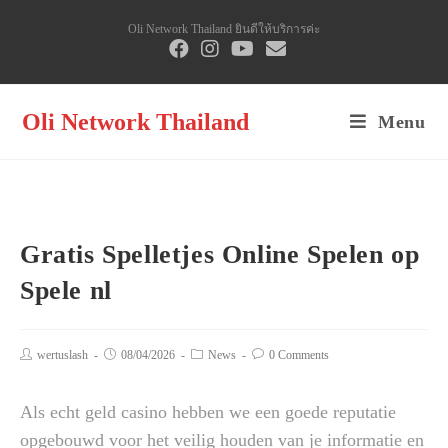
Skip
Oli Network Thailand ยินดีให้บริการค่ะ
to
content
Oli Network Thailand
Menu
Gratis Spelletjes Online Spelen op
Spele nl
Post
wertuslash
Post
08/04/2026
Post
News
Post
0 Comments
author:
published:
category:
comments:
Als echt geld casino hebben we een goede reputatie
opgebouwd voor het veilig houden van je informatie en