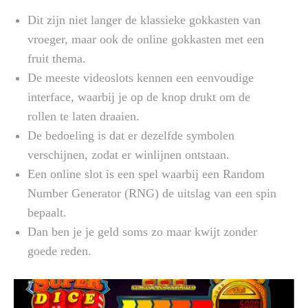
Dit zijn niet langer de klassieke gokkasten van
vroeger, maar ook de online gokkasten met een
fruit thema.
De meeste videoslots kennen een eenvoudige
interface, waarbij je op de knop drukt om de
rollen te laten draaien.
De bedoeling is dat er dezelfde symbolen
verschijnen, zodat er winlijnen ontstaan.
Een online slot is een spel waarbij een Random
Number Generator (RNG) de uitslag van een spin
bepaalt.
Dan ben je je geld soms zo maar kwijt zonder
goede reden.