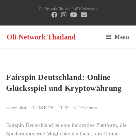
Skip
Oli Network Thailand ยินดีให้บริการค่ะ
to
content
Oli Network Thailand
Menu
Fairspin Deutschland: Online
Glücksspiel und Kryptowährung
Post
wertuslash
Post
21/04/2026
Post
159
Post
0 Comments
author:
published:
category:
comments:
Fairspin Deutschland ist eine innovative Plattform, die
Spielern moderne Möglichkeiten bietet, um Online-