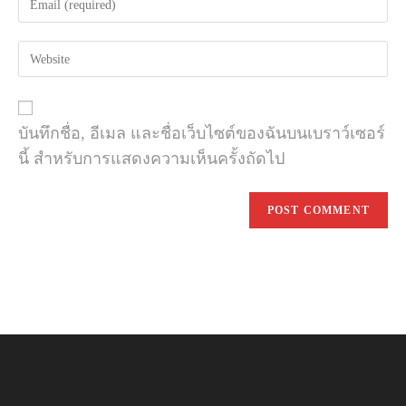
or
your
username
email
to
Enter
address
comment
your
to
website
comment
URL
(optional)
บันทึกชื่อ, อีเมล และชื่อเว็บไซต์ของฉันบนเบราว์เซอร์
นี้ สำหรับการแสดงความเห็นครั้งถัดไป