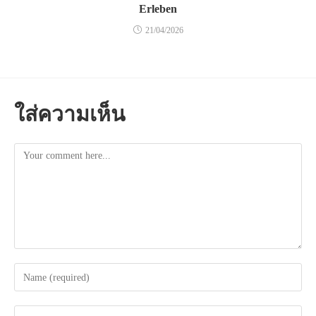
Erleben
21/04/2026
ใส่ความเห็น
Comment
Enter
your
name
Enter