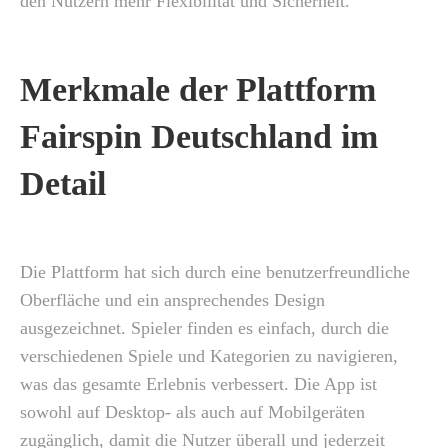
den Nutzern mehr Flexibilität und Sicherheit.
Merkmale der Plattform
Fairspin Deutschland im
Detail
Die Plattform hat sich durch eine benutzerfreundliche
Oberfläche und ein ansprechendes Design
ausgezeichnet. Spieler finden es einfach, durch die
verschiedenen Spiele und Kategorien zu navigieren,
was das gesamte Erlebnis verbessert. Die App ist
sowohl auf Desktop- als auch auf Mobilgeräten
zugänglich, damit die Nutzer überall und jederzeit