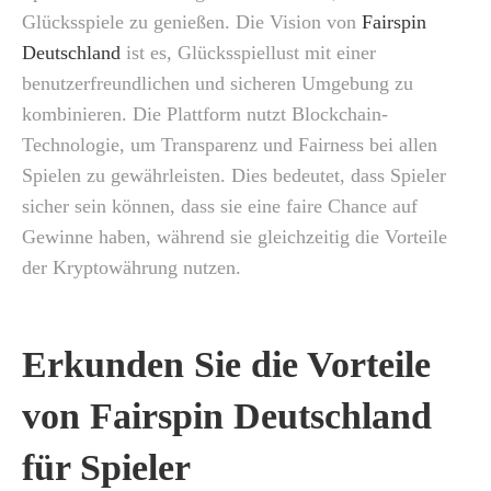
Glücksspiele zu genießen. Die Vision von
Fairspin
Deutschland
ist es, Glücksspiellust mit einer
benutzerfreundlichen und sicheren Umgebung zu
kombinieren. Die Plattform nutzt Blockchain-
Technologie, um Transparenz und Fairness bei allen
Spielen zu gewährleisten. Dies bedeutet, dass Spieler
sicher sein können, dass sie eine faire Chance auf
Gewinne haben, während sie gleichzeitig die Vorteile
der Kryptowährung nutzen.
Erkunden Sie die Vorteile
von Fairspin Deutschland
für Spieler