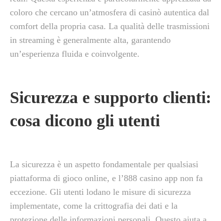
coloro che cercano un’atmosfera di casinò autentica dal
comfort della propria casa. La qualità delle trasmissioni
in streaming è generalmente alta, garantendo
un’esperienza fluida e coinvolgente.
Sicurezza e supporto clienti:
cosa dicono gli utenti
La sicurezza è un aspetto fondamentale per qualsiasi
piattaforma di gioco online, e l’888 casino app non fa
eccezione. Gli utenti lodano le misure di sicurezza
implementate, come la crittografia dei dati e la
protezione delle informazioni personali. Questo aiuta a