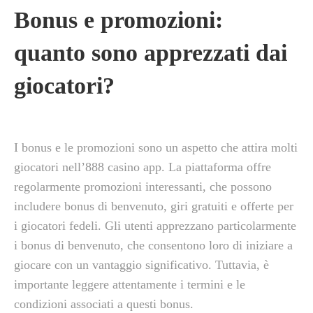
Bonus e promozioni:
quanto sono apprezzati dai
giocatori?
I bonus e le promozioni sono un aspetto che attira molti
giocatori nell’888 casino app. La piattaforma offre
regolarmente promozioni interessanti, che possono
includere bonus di benvenuto, giri gratuiti e offerte per
i giocatori fedeli. Gli utenti apprezzano particolarmente
i bonus di benvenuto, che consentono loro di iniziare a
giocare con un vantaggio significativo. Tuttavia, è
importante leggere attentamente i termini e le
condizioni associati a questi bonus.