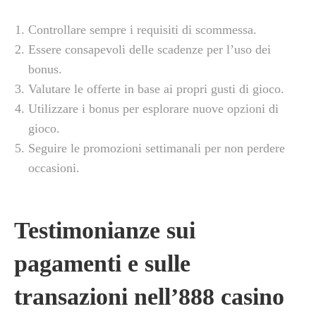
Controllare sempre i requisiti di scommessa.
Essere consapevoli delle scadenze per l’uso dei
bonus.
Valutare le offerte in base ai propri gusti di gioco.
Utilizzare i bonus per esplorare nuove opzioni di
gioco.
Seguire le promozioni settimanali per non perdere
occasioni.
Testimonianze sui
pagamenti e sulle
transazioni nell’888 casino