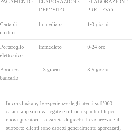
PAGAMENTO
ELABORAZIONE
ELABORAZIONE
DEPOSITO
PRELIEVO
Carta di
Immediato
1-3 giorni
credito
Portafoglio
Immediato
0-24 ore
elettronico
Bonifico
1-3 giorni
3-5 giorni
bancario
In conclusione, le esperienze degli utenti sull’888
casino app sono variegate e offrono spunti utili per
nuovi giocatori. La varietà di giochi, la sicurezza e il
supporto clienti sono aspetti generalmente apprezzati,