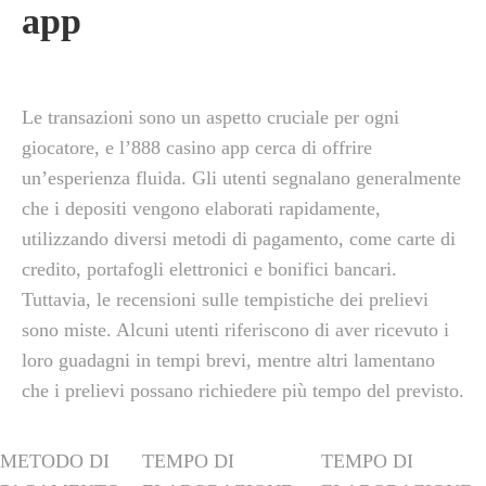
app
Le transazioni sono un aspetto cruciale per ogni
giocatore, e l’888 casino app cerca di offrire
un’esperienza fluida. Gli utenti segnalano generalmente
che i depositi vengono elaborati rapidamente,
utilizzando diversi metodi di pagamento, come carte di
credito, portafogli elettronici e bonifici bancari.
Tuttavia, le recensioni sulle tempistiche dei prelievi
sono miste. Alcuni utenti riferiscono di aver ricevuto i
loro guadagni in tempi brevi, mentre altri lamentano
che i prelievi possano richiedere più tempo del previsto.
METODO DI
TEMPO DI
TEMPO DI