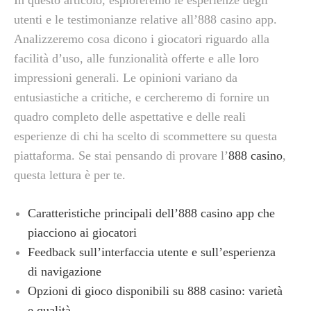
In questo articolo, esploreremo le esperienze degli
utenti e le testimonianze relative all’888 casino app.
Analizzeremo cosa dicono i giocatori riguardo alla
facilità d’uso, alle funzionalità offerte e alle loro
impressioni generali. Le opinioni variano da
entusiastiche a critiche, e cercheremo di fornire un
quadro completo delle aspettative e delle reali
esperienze di chi ha scelto di scommettere su questa
piattaforma. Se stai pensando di provare l’
888 casino
,
questa lettura è per te.
Caratteristiche principali dell’888 casino app che
piacciono ai giocatori
Feedback sull’interfaccia utente e sull’esperienza
di navigazione
Opzioni di gioco disponibili su 888 casino: varietà
e qualità