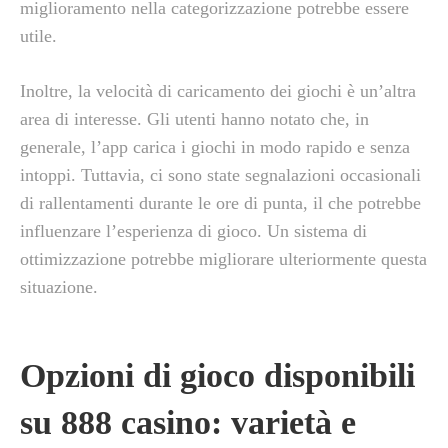
miglioramento nella categorizzazione potrebbe essere
utile.
Inoltre, la velocità di caricamento dei giochi è un’altra
area di interesse. Gli utenti hanno notato che, in
generale, l’app carica i giochi in modo rapido e senza
intoppi. Tuttavia, ci sono state segnalazioni occasionali
di rallentamenti durante le ore di punta, il che potrebbe
influenzare l’esperienza di gioco. Un sistema di
ottimizzazione potrebbe migliorare ulteriormente questa
situazione.
Opzioni di gioco disponibili
su 888 casino: varietà e