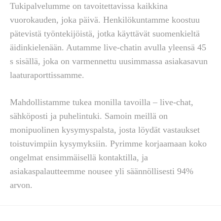
Tukipalvelumme on tavoitettavissa kaikkina
vuorokauden, joka päivä. Henkilökuntamme koostuu
pätevistä työntekijöistä, jotka käyttävät suomenkieltä
äidinkielenään. Autamme live-chatin avulla yleensä 45
s sisällä, joka on varmennettu uusimmassa asiakasavun
laaturaporttissamme.
Mahdollistamme tukea monilla tavoilla – live-chat,
sähköposti ja puhelintuki. Samoin meillä on
monipuolinen kysymyspalsta, josta löydät vastaukset
toistuvimpiin kysymyksiin. Pyrimme korjaamaan koko
ongelmat ensimmäisellä kontaktilla, ja
asiakaspalautteemme nousee yli säännöllisesti 94%
arvon.