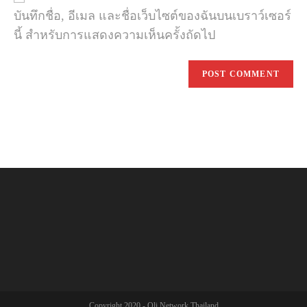
(optional)
บันทึกชื่อ, อีเมล และชื่อเว็บไซต์ของฉันบนเบราว์เซอร์
นี้ สำหรับการแสดงความเห็นครั้งถัดไป
Copyright 2020 - Oli Network Thailand