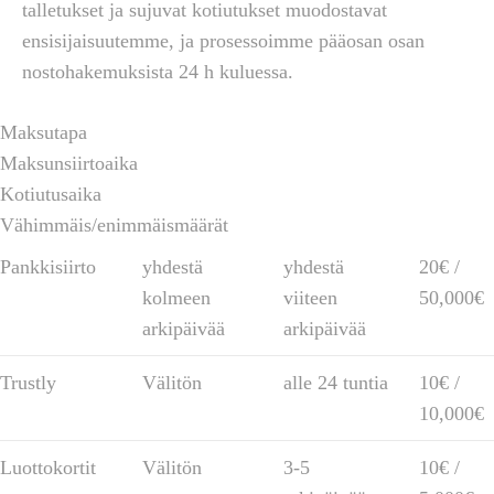
talletukset ja sujuvat kotiutukset muodostavat
ensisijaisuutemme, ja prosessoimme pääosan osan
nostohakemuksista 24 h kuluessa.
Maksutapa
Maksunsiirtoaika
Kotiutusaika
Vähimmäis/enimmäismäärät
Pankkisiirto
yhdestä
yhdestä
20€ /
kolmeen
viiteen
50,000€
arkipäivää
arkipäivää
Trustly
Välitön
alle 24 tuntia
10€ /
10,000€
Luottokortit
Välitön
3-5
10€ /