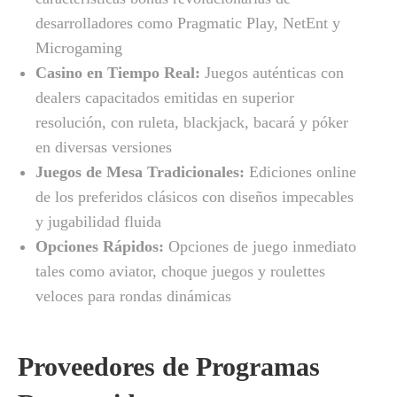
desarrolladores como Pragmatic Play, NetEnt y
Microgaming
Casino en Tiempo Real:
Juegos auténticas con
dealers capacitados emitidas en superior
resolución, con ruleta, blackjack, bacará y póker
en diversas versiones
Juegos de Mesa Tradicionales:
Ediciones online
de los preferidos clásicos con diseños impecables
y jugabilidad fluida
Opciones Rápidos:
Opciones de juego inmediato
tales como aviator, choque juegos y roulettes
veloces para rondas dinámicas
Proveedores de Programas