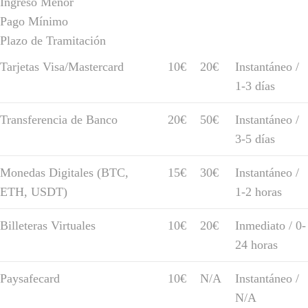
Ingreso Menor
Pago Mínimo
Plazo de Tramitación
Tarjetas Visa/Mastercard
10€
20€
Instantáneo /
1-3 días
Transferencia de Banco
20€
50€
Instantáneo /
3-5 días
Monedas Digitales (BTC,
15€
30€
Instantáneo /
ETH, USDT)
1-2 horas
Billeteras Virtuales
10€
20€
Inmediato / 0-
24 horas
Paysafecard
10€
N/A
Instantáneo /
N/A