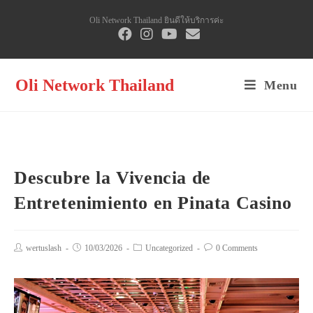
Skip
Oli Network Thailand ยินดีให้บริการค่ะ
to
content
Oli Network Thailand
Menu
Descubre la Vivencia de
Entretenimiento en Pinata Casino
Post
wertuslash
Post
10/03/2026
Post
Uncategorized
Post
0 Comments
author:
published:
category:
comments: