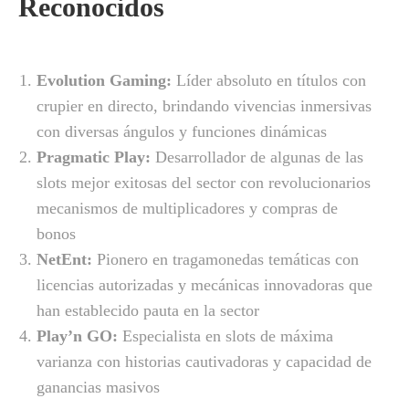
Reconocidos
Evolution Gaming:
Líder absoluto en títulos con
crupier en directo, brindando vivencias inmersivas
con diversas ángulos y funciones dinámicas
Pragmatic Play:
Desarrollador de algunas de las
slots mejor exitosas del sector con revolucionarios
mecanismos de multiplicadores y compras de
bonos
NetEnt:
Pionero en tragamonedas temáticas con
licencias autorizadas y mecánicas innovadoras que
han establecido pauta en la sector
Play’n GO:
Especialista en slots de máxima
varianza con historias cautivadoras y capacidad de
ganancias masivos