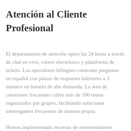
Atención al Cliente
Profesional
El departamento de atención opera las 24 horas a través
de chat en vivo, correo electrónico y plataforma de
tickets. Los operadores bilingües contestan preguntas
en español con plazos de respuesta inferiores a 3
minutos en horario de alta demanda. La área de
cuestiones frecuentes cubre más de 100 temas
organizados por grupos, facilitando solucionar
interrogantes frecuentes de manera propia.
Hemos implementado recursos de entretenimiento