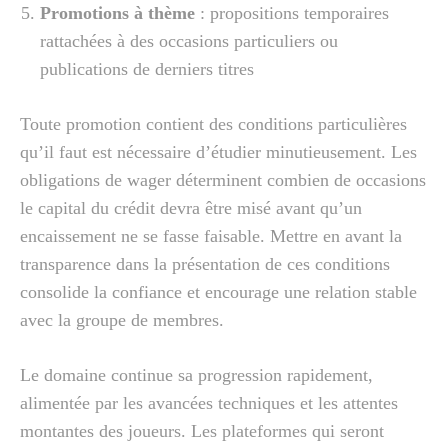
Promotions à thème
: propositions temporaires
rattachées à des occasions particuliers ou
publications de derniers titres
Toute promotion contient des conditions particulières
qu’il faut est nécessaire d’étudier minutieusement. Les
obligations de wager déterminent combien de occasions
le capital du crédit devra être misé avant qu’un
encaissement ne se fasse faisable. Mettre en avant la
transparence dans la présentation de ces conditions
consolide la confiance et encourage une relation stable
avec la groupe de membres.
Le domaine continue sa progression rapidement,
alimentée par les avancées techniques et les attentes
montantes des joueurs. Les plateformes qui seront