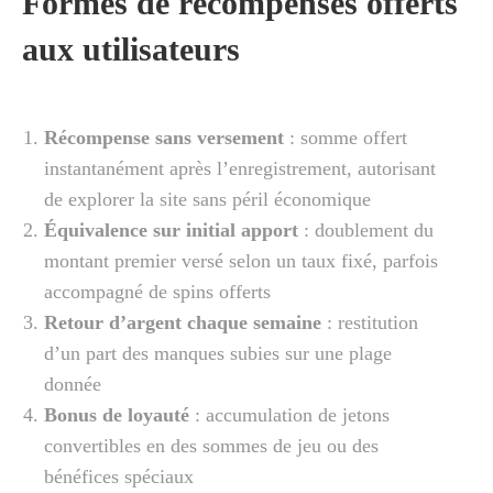
Formes de récompenses offerts
aux utilisateurs
Récompense sans versement
: somme offert
instantanément après l’enregistrement, autorisant
de explorer la site sans péril économique
Équivalence sur initial apport
: doublement du
montant premier versé selon un taux fixé, parfois
accompagné de spins offerts
Retour d’argent chaque semaine
: restitution
d’un part des manques subies sur une plage
donnée
Bonus de loyauté
: accumulation de jetons
convertibles en des sommes de jeu ou des
bénéfices spéciaux