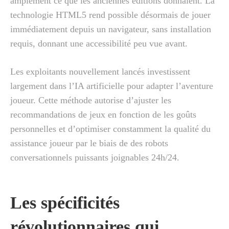
amplement ce que les anciennes éditions donnaient. La
technologie HTML5 rend possible désormais de jouer
immédiatement depuis un navigateur, sans installation
requis, donnant une accessibilité peu vue avant.
Les exploitants nouvellement lancés investissent
largement dans l’IA artificielle pour adapter l’aventure
joueur. Cette méthode autorise d’ajuster les
recommandations de jeux en fonction de les goûts
personnelles et d’optimiser constamment la qualité du
assistance joueur par le biais de des robots
conversationnels puissants joignables 24h/24.
Les spécificités
révolutionnaires qui