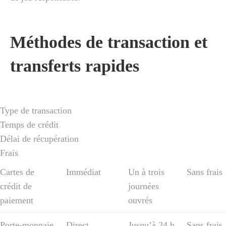
Méthodes de transaction et
transferts rapides
Type de transaction
Temps de crédit
Délai de récupération
Frais
Cartes de
Immédiat
Un à trois
Sans frais
crédit de
journées
paiement
ouvrés
Porte-monnaie
Direct
Jusqu’à 24 h
Sans frais