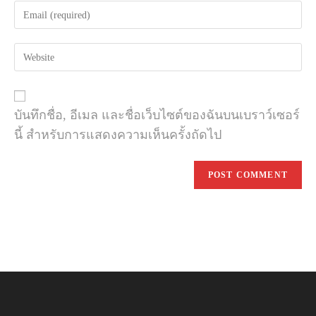
Enter
or
your
username
email
to
Enter
address
comment
your
to
website
comment
URL
(optional)
บันทึกชื่อ, อีเมล และชื่อเว็บไซต์ของฉันบนเบราว์เซอร์
นี้ สำหรับการแสดงความเห็นครั้งถัดไป