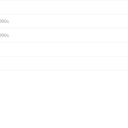
000x
000x