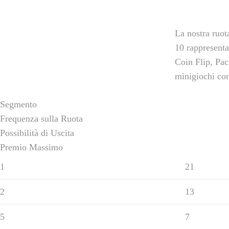
La nostra ruot
10 rappresenta
Coin Flip, Pa
minigiochi con
Segmento
Frequenza sulla Ruota
Possibilità di Uscita
Premio Massimo
1
21
2
13
5
7