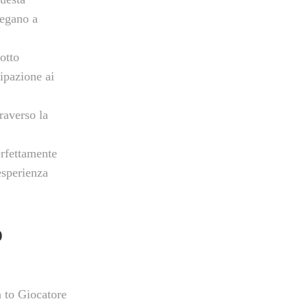
legano a
otto
ipazione ai
raverso la
erfettamente
esperienza
o
n to Giocatore