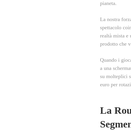
pianeta.
La nostra forza
spettacolo coi
realtà mista e
prodotto che 
Quando i gioc
a una schermat
su molteplici s
euro per rotaz
La Roul
Segmen