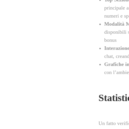
principale a
numeri e sp
Modalità M
disponibili
bonus
Interazion
chat, crean
Grafiche i
con l’ambie
Statist
Un fatto verif