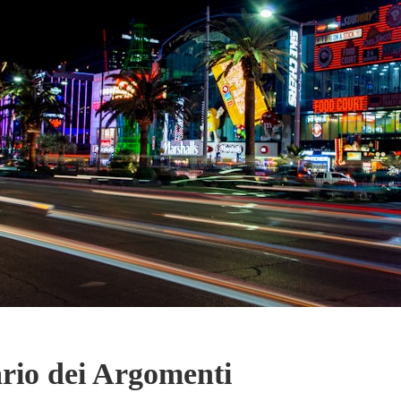
io dei Argomenti