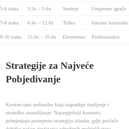
5-6 traka
3.2x – 5.6x
Srednje
Umjerene igrače
7-8 traka
6.4x – 12.8x
Teško
Iskusne korisnike
9-10 traka
15.0x – 35.0x
Ekstremno
Profesionalce
Strategije za Najveće
Pobjedivanje
Kreirao sam mehaniku koja nagrađuje strpljenje i
strateško razmišljanje. Najuspješniji korisnici
primjenjuju postepenu strategiju izlaska, gdje povlače
dobitke nakon dostizanja određenih multiplikatora