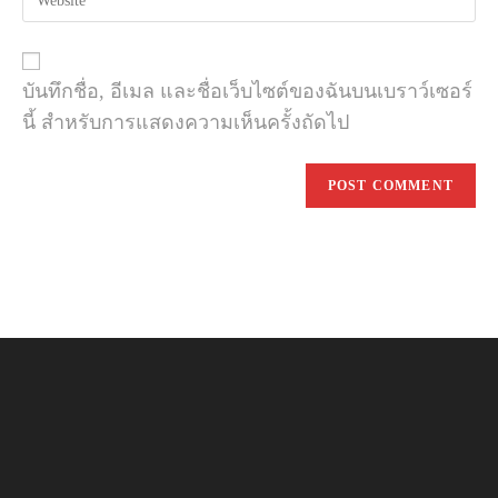
comment
your
to
website
comment
URL
(optional)
บันทึกชื่อ, อีเมล และชื่อเว็บไซต์ของฉันบนเบราว์เซอร์
นี้ สำหรับการแสดงความเห็นครั้งถัดไป