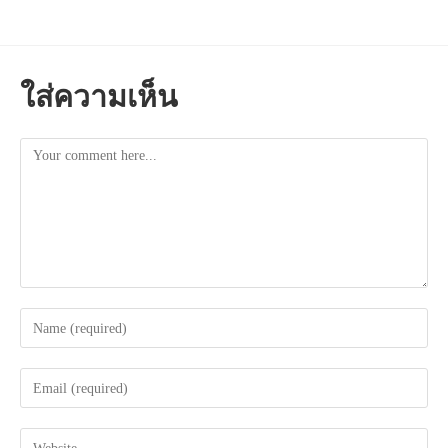
ใส่ความเห็น
Comment
Enter
your
name
Enter
or
your
username
email
to
Enter
address