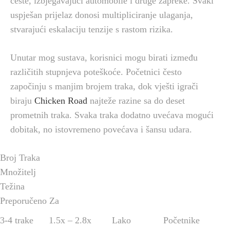
ceste, izbjegavajući automobile i druge zapreke. Svaki
uspješan prijelaz donosi multipliciranje ulaganja,
stvarajući eskalaciju tenzije s rastom rizika.
Unutar mog sustava, korisnici mogu birati između
različitih stupnjeva poteškoće. Početnici često
započinju s manjim brojem traka, dok vješti igrači
biraju
Chicken Road
najteže razine sa do deset
prometnih traka. Svaka traka dodatno uvećava mogući
dobitak, no istovremeno povećava i šansu udara.
Broj Traka
Množitelj
Težina
Preporučeno Za
3-4 trake
1.5x – 2.8x
Lako
Početnike