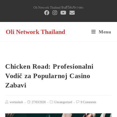
Skip
Oli Network Thailand ยินดีให้บริการค่ะ
to
content
Oli Network Thailand
Menu
Chicken Road: Profesionalni
Vodič za Popularnoj Casino
Zabavi
Post
wertuslash
Post
27/03/2026
Post
Uncategorized
Post
0 Comments
author:
published:
category:
comments: